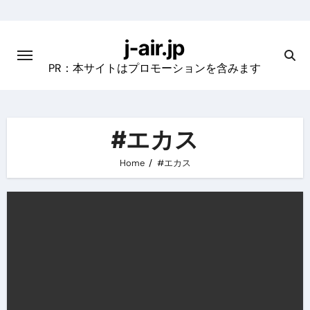
Skip
to
j-air.jp
content
PR：本サイトはプロモーションを含みます
#エカス
Home
#エカス