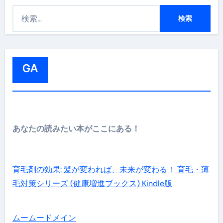
検
索
:
GA
あなたの読みたい本がここにある！
育毛剤の効果: 髪が変われば、未来が変わる！ 育毛・薄
毛対策シリーズ (健康増進ブックス) Kindle版
ムームードメイン