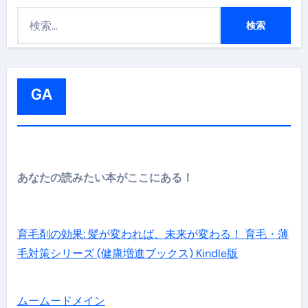
検
索
:
GA
あなたの読みたい本がここにある！
育毛剤の効果: 髪が変われば、未来が変わる！ 育毛・薄
毛対策シリーズ (健康増進ブックス) Kindle版
ムームードメイン