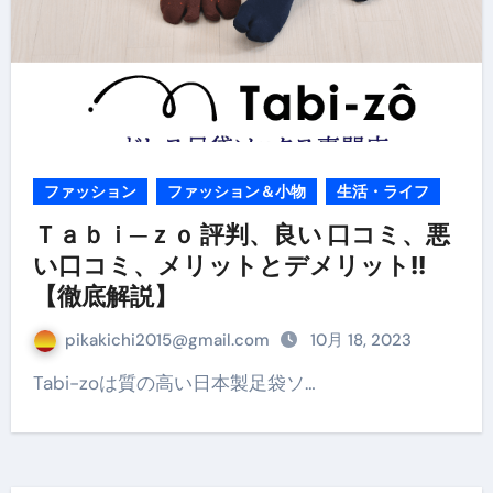
ファッション
ファッション＆小物
生活・ライフ
Ｔａｂｉ─ｚｏ 評判、良い 口コミ、悪
い口コミ、メリットとデメリット!!
【徹底解説】
pikakichi2015@gmail.com
10月 18, 2023
Tabi-zoは質の高い日本製足袋ソ…