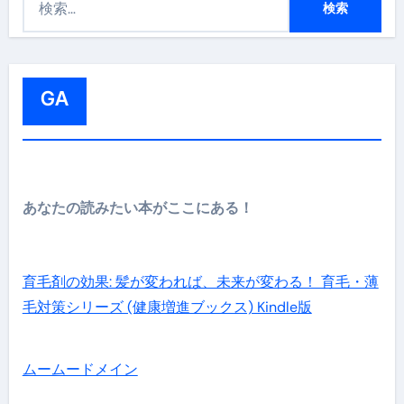
索
:
GA
あなたの読みたい本がここにある！
育毛剤の効果: 髪が変われば、未来が変わる！ 育毛・薄
毛対策シリーズ (健康増進ブックス) Kindle版
ムームードメイン