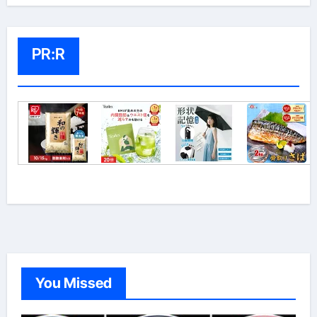
PR:R
You Missed