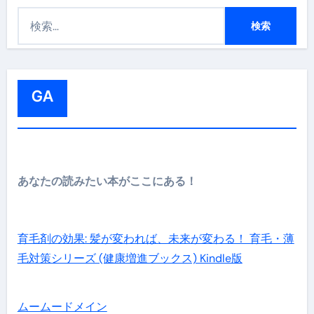
検
索
:
GA
あなたの読みたい本がここにある！
育毛剤の効果: 髪が変われば、未来が変わる！ 育毛・薄
毛対策シリーズ (健康増進ブックス) Kindle版
ムームードメイン