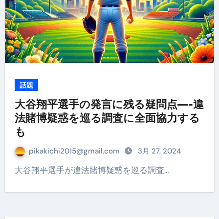
話題
大谷翔平選手の発言に残る疑問点—-違
法賭博疑惑を巡る調査に全面協力する
も
pikakichi2015@gmail.com
3月 27, 2024
大谷翔平選手が違法賭博疑惑を巡る調査…