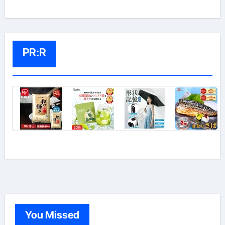
PR:R
You Missed