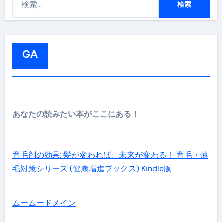
索
:
GA
あなたの読みたい本がここにある！
育毛剤の効果: 髪が変われば、未来が変わる！ 育毛・薄
毛対策シリーズ (健康増進ブックス) Kindle版
ムームードメイン