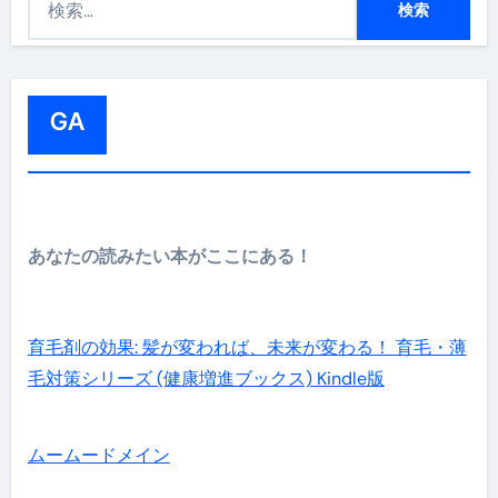
索
:
GA
あなたの読みたい本がここにある！
育毛剤の効果: 髪が変われば、未来が変わる！ 育毛・薄
毛対策シリーズ (健康増進ブックス) Kindle版
ムームードメイン