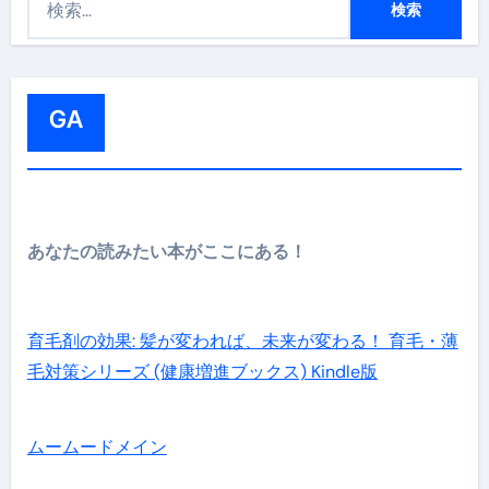
索
:
GA
あなたの読みたい本がここにある！
育毛剤の効果: 髪が変われば、未来が変わる！ 育毛・薄
毛対策シリーズ (健康増進ブックス) Kindle版
ムームードメイン