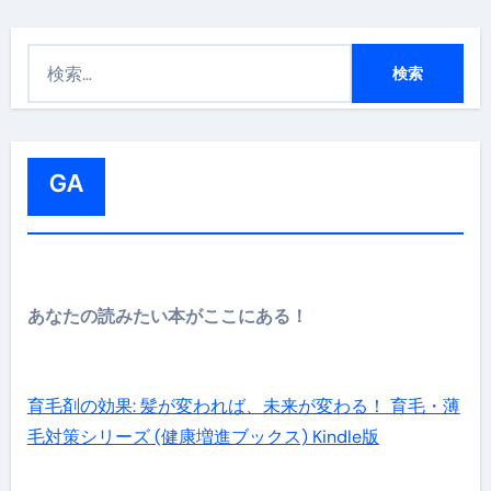
検
索
:
GA
あなたの読みたい本がここにある！
育毛剤の効果: 髪が変われば、未来が変わる！ 育毛・薄
毛対策シリーズ (健康増進ブックス) Kindle版