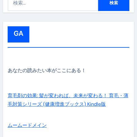
索
:
GA
あなたの読みたい本がここにある！
育毛剤の効果: 髪が変われば、未来が変わる！ 育毛・薄
毛対策シリーズ (健康増進ブックス) Kindle版
ムームードメイン