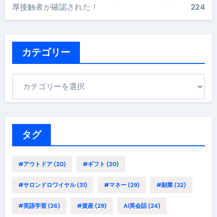
厚接触者が確認された！
224
カテゴリー
カ
テ
ゴ
リ
ー
タグ
#アウトドア
(20)
#ギフト
(20)
#サロンドロワイヤル
(31)
#マネー
(29)
#副業
(32)
#英語学習
(26)
#資産
(29)
AI英会話
(24)