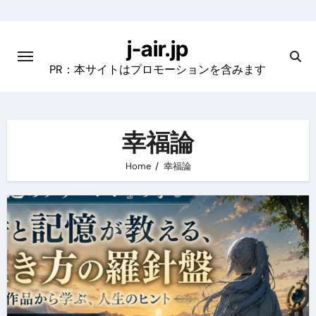
Skip
to
j-air.jp
content
PR：本サイトはプロモーションを含みます
幸福論
Home
幸福論