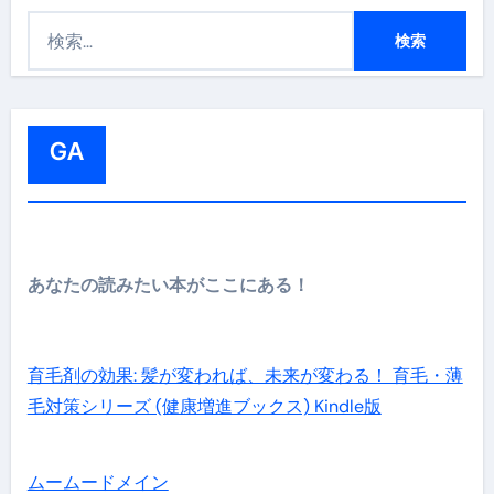
検
索
:
GA
あなたの読みたい本がここにある！
育毛剤の効果: 髪が変われば、未来が変わる！ 育毛・薄
毛対策シリーズ (健康増進ブックス) Kindle版
ムームードメイン