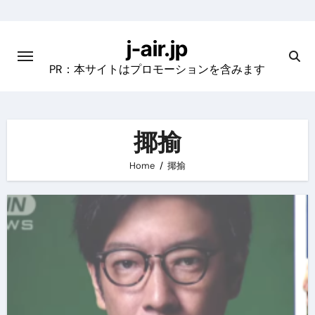
Skip
to
j-air.jp
content
PR：本サイトはプロモーションを含みます
揶揄
Home
揶揄