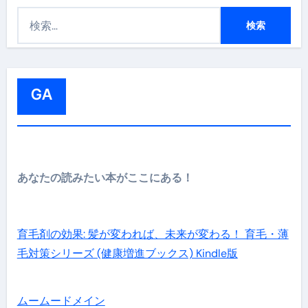
検
索
:
GA
あなたの読みたい本がここにある！
育毛剤の効果: 髪が変われば、未来が変わる！ 育毛・薄
毛対策シリーズ (健康増進ブックス) Kindle版
ムームードメイン