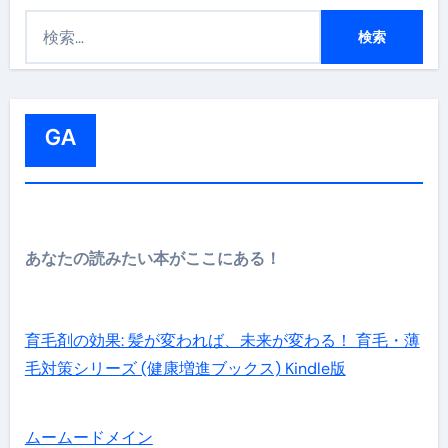
検
索
:
GA
あなたの読みたい本がここにある！
育毛剤の効果: 髪が変われば、未来が変わる！ 育毛・薄
毛対策シリーズ (健康増進ブックス) Kindle版
ムームードメイン