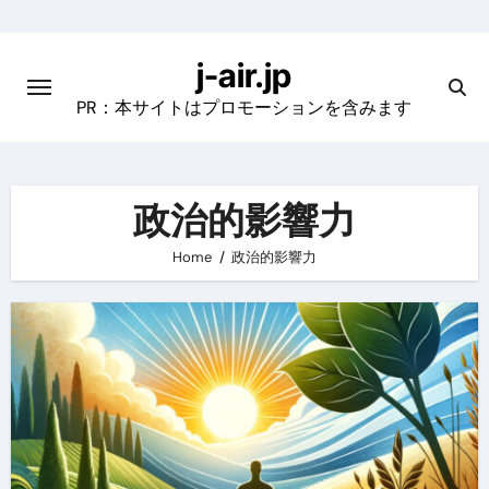
Skip
to
j-air.jp
content
PR：本サイトはプロモーションを含みます
政治的影響力
Home
政治的影響力