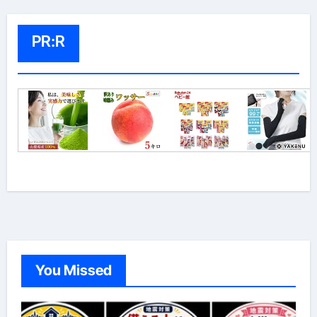
PR:R
You Missed