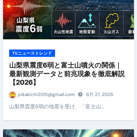
TVニューストレンド
山梨県震度6弱と富士山噴火の関係｜
最新観測データと前兆現象を徹底解説
【2026】
pikakichi2015@gmail.com
6月 27, 2026
山梨県震度6弱の地震を受け、「富士山…