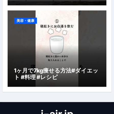
美容・健康
1ヶ月で7kg痩せる方法#ダイエッ
ト #料理 #レシピ
j-air.jp