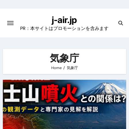
Skip
to
j-air.jp
content
PR：本サイトはプロモーションを含みます
気象庁
Home
気象庁