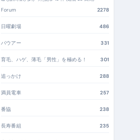
ぶ”実践大全
Forum
2278
Peach／FDA／ソラシドエアを目的別に選ぶコツと、失敗し
日曜劇場
486
る。いま選ばれている新定番ドメイン
バウアー
331
 #美容 #健康 #雑学 #ナレーター #小林将大
育毛、ハゲ、薄毛「男性」を極める！
301
#美容 #健康 #雑学 #ナレーター #小林将大
 #美容 #健康 #雑学 #ナレーター #小林将大
追っかけ
288
満員電車
257
番協
238
おすすめ・選び方・洗い方・Q&Aまで
あなたの寝室に最適解を出す快眠ガイド
長寿番組
235
“足腰と体幹”を育てる選び方＆続け方ガイド