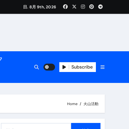
く解説
日. 8月 9th, 2026
フ
Subscribe
活用術】
Home
火山活動
付き | ダイエット中の食事
検