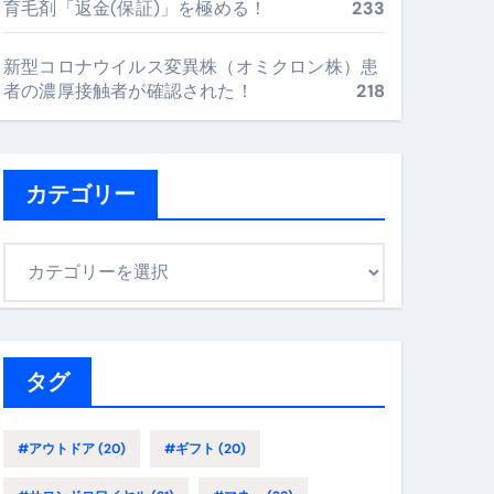
育毛剤「返金(保証)」を極める！
233
最安値で実現する究極の旅術
新型コロナウイルス変異株（オミクロン株）患
者の濃厚接触者が確認された！
218
再定義する新しいサプリ体験
完全ガイドブック
カテゴリー
まで目的別に失敗しない
カ
テ
ゴ
ックリスト（高齢者にも）
リ
飛び散り対策の選び方
ー
タグ
に“満足度MAX”で食べるコツ
#アウトドア
(20)
#ギフト
(20)