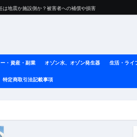
任は地震か施設側か？被害者への補償や損害賠償をわかりやす
ト #料理 #レシピ
ット】朝に食べるだけで痩せ体質になるタンパク質3選！
薬はコレ！ #医療ダイエット
#shots
ネー・資産・副業
オゾン水、オゾン発生器
生活・ライ
べ物7選 #ダイエット
特定商取引法記載事項
痩せ本当に効果ある？ #エクササイズ
人生最後のダイエット、食事はこれからやりました！【あすけん
の考え方と実践方法を解説します【健康】
なしで2ヶ月で10kg減量した、私の痩せる9つの習慣 | レシピ
時間・記憶・名言・人生哲学から読み解く生き方