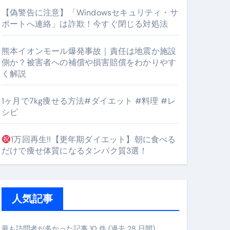
【偽警告に注意】「Windowsセキュリティ・サ
ポートへ連絡」は詐欺！今すぐ閉じる対処法
#筋トレ #美容 #健康 #雑学 #ナレーター #小林将大
熊本イオンモール爆発事故｜責任は地震か施設
orts
側か？被害者への補償や損害賠償をわかりやす
く解説
1ヶ月で7kg痩せる方法#ダイエット #料理 #レ
シピ
1万回再生!!【更年期ダイエット】朝に食べる
となるのが独自ドメイン
だけで痩せ体質になるタンパク質3選！
Oを最安で手に入れる方法
マホ防衛システム」完全ガイド
人気記事
ガイド
最も訪問者が多かった記事 10 件 (過去 28 日間)