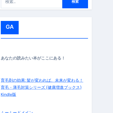
索
:
GA
メイン】
あなたの読みたい本がここにある！
の先さらに貧しくなります。【 竹花貴騎 切り抜き 会社員 
育毛剤の効果: 髪が変われば、未来が変わる！
育毛・薄毛対策シリーズ (健康増進ブックス)
Kindle版
ムームードメイン