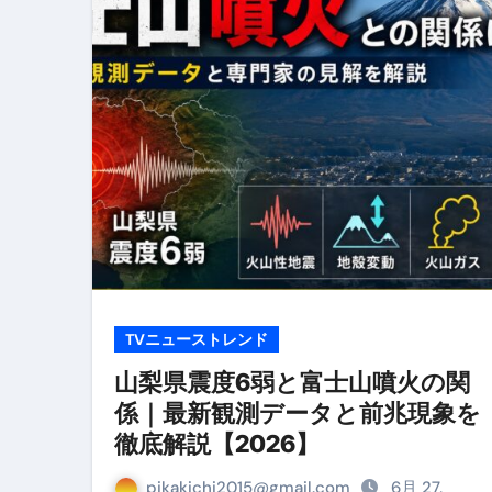
リサイクル業者の無料回収・無
山梨県震度6弱と富士山噴火の関
青森県震度6とベネゼエラM7級
Cookie同意管理ツール「ST
金融ブラックでも毎日「ビット
【輸入消費税】輸入に消費税は
この動画は国にすぐ消されます。
意外にありえる？日経平均400
TVニューストレンド
アフィリエイト【稼げるキーワード
山梨県震度6弱と富士山噴火の関
係｜最新観測データと前兆現象を
【必見】融資受けるなら”コレ”を確
徹底解説【2026】
弁護士が教える「投資詐欺」に引
pikakichi2015@gmail.com
6月 27,