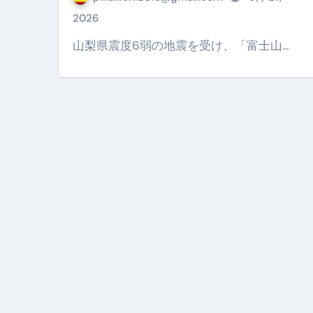
【PR】フリーランス必見！入
2026
【2023年最新】金融ブラックでも
山梨県震度6弱の地震を受け、「富士山…
個人事業主は銀行から融資を受けると
【誰でも出来る】3万円が10％増
【即金】3時間で5万円稼ぐ
【超高騰】爆上がりしたビットコイン
Q：借りた借金を返さなくていい場
【必見】もう営業電話は怖くな
フリーランス・個人事業主にお
自己破産中に絶対にしてはダメ
自己破産にまつわるよくある勘違い
体脂肪が落ちる朝食3選 #ダイ