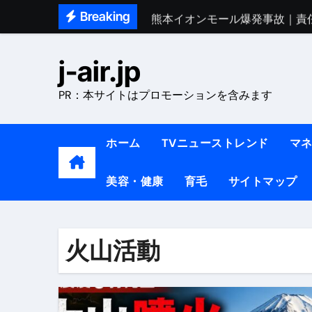
Skip
Breaking
熊本イオンモール爆発事故｜責
to
1ヶ月で7kg痩せる方法#ダイエッ
content
j-air.jp
1万回再生!!【更年期ダイエ
PR：本サイトはプロモーションを含みます
【医者が教える】本当に痩せる
中町綾が2週間で3.5kg痩せた方法 
ホーム
TVニューストレンド
マ
【医者が解説】食べたら痩せる食
美容・健康
育毛
サイトマップ
【医者が解説】このふくらはぎ
【ダイエット迷子必見】38歳
【美容】ダイエットに対する私
火山活動
【1日ダイエットルーティン】運動
『葬送のフリーレン』の学び｜