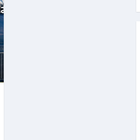
料査定は危険？情報収集との関係と見分け方を解説
係｜最新観測データと前兆現象を徹底解説【2026】
地震の関連性は？
RIGHT」取り扱い開始＆リリース記念キャンペーン【ムームード
コイン」がもらえる超お得アプリ
かかるのか？勘定科目・仕訳・申告書記載方法
これが日本が残念な国になった理由です。国民は●●をしないとこ
00円を妄想シナリオ検証してみた！ズボラ株投資
】一覧※YouTubeブログSNS共通
実に取り組むべき！ #shorts
っかからないための方法 #投資詐欺 #詐欺 #弁護士 #法律