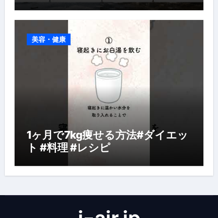
美容・健康
1ヶ月で7kg痩せる方法#ダイエッ
ト #料理 #レシピ
j-air.jp