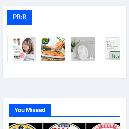
PR:R
You Missed