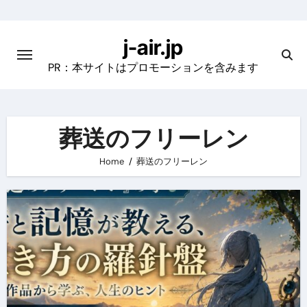
Skip
to
j-air.jp
content
PR：本サイトはプロモーションを含みます
葬送のフリーレン
Home
葬送のフリーレン