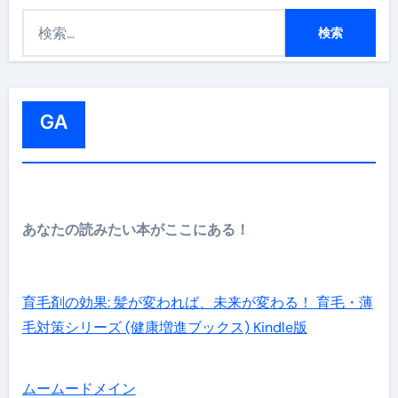
検
索
:
GA
あなたの読みたい本がここにある！
育毛剤の効果: 髪が変われば、未来が変わる！ 育毛・薄
毛対策シリーズ (健康増進ブックス) Kindle版
ムームードメイン