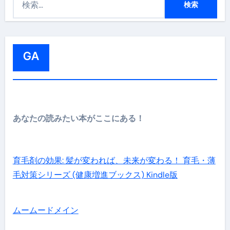
索
:
GA
あなたの読みたい本がここにある！
育毛剤の効果: 髪が変われば、未来が変わる！ 育毛・薄
毛対策シリーズ (健康増進ブックス) Kindle版
ムームードメイン