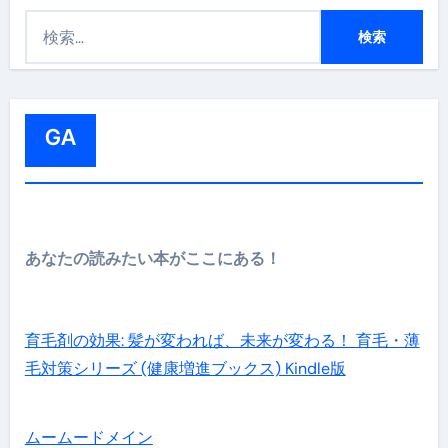
検
索
:
GA
あなたの読みたい本がここにある！
育毛剤の効果: 髪が変われば、未来が変わる！ 育毛・薄
毛対策シリーズ (健康増進ブックス) Kindle版
ムームードメイン