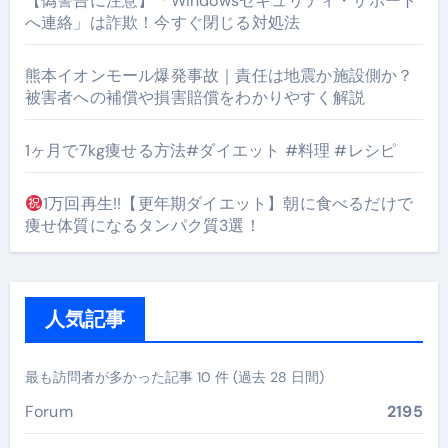
【偽警告に注意】「Windowsセキュリティ・サポート
へ連絡」は詐欺！今すぐ閉じる対処法
熊本イオンモール爆発事故｜責任は地震か施設側か？
被害者への補償や損害賠償をわかりやすく解説
1ヶ月で7kg痩せる方法#ダイエット #料理 #レシピ
1万回再生!!【更年期ダイエット】朝に食べるだけで
痩せ体質になるタンパク質3選！
人気記事
最も訪問者が多かった記事 10 件 (過去 28 日間)
Forum
2195