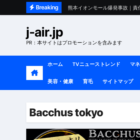
Skip
Breaking
熊本イオンモール爆発事故｜責
to
1ヶ月で7kg痩せる方法#ダイエッ
content
j-air.jp
1万回再生!!【更年期ダイエ
PR：本サイトはプロモーションを含みます
【医者が教える】本当に痩せる
中町綾が2週間で3.5kg痩せた方法 
ホーム
TVニューストレンド
マ
【医者が解説】食べたら痩せる食
美容・健康
育毛
サイトマップ
【医者が解説】このふくらはぎ
【ダイエット迷子必見】38歳
【美容】ダイエットに対する私
Bacchus tokyo
【1日ダイエットルーティン】運動
『葬送のフリーレン』の学び｜