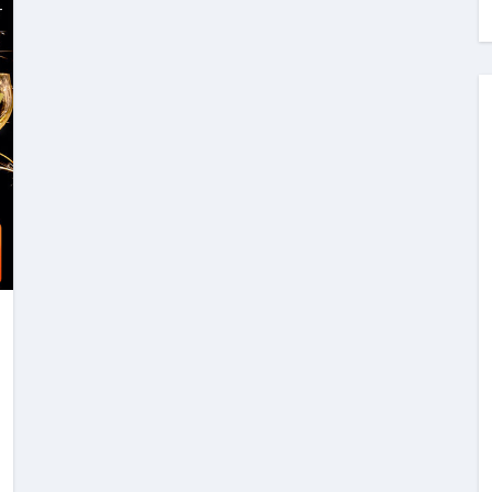
料査定は危険？情報収集との関係と見分け方を解説
係｜最新観測データと前兆現象を徹底解説【2026】
地震の関連性は？
RIGHT」取り扱い開始＆リリース記念キャンペーン【ムームード
コイン」がもらえる超お得アプリ
かかるのか？勘定科目・仕訳・申告書記載方法
これが日本が残念な国になった理由です。国民は●●をしないとこ
00円を妄想シナリオ検証してみた！ズボラ株投資
】一覧※YouTubeブログSNS共通
実に取り組むべき！ #shorts
っかからないための方法 #投資詐欺 #詐欺 #弁護士 #法律