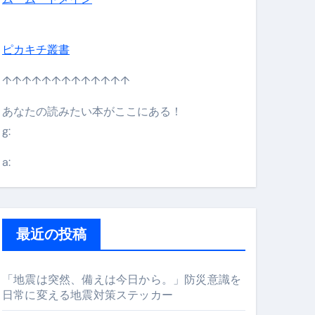
ピカキチ叢書
↑↑↑↑↑↑↑↑↑↑↑↑↑
あなたの読みたい本がここにある！
g:
日】 #bitcoin #全財産 #暗号資産
a:
最近の投稿
「地震は突然、備えは今日から。」防災意識を
日常に変える地震対策ステッカー