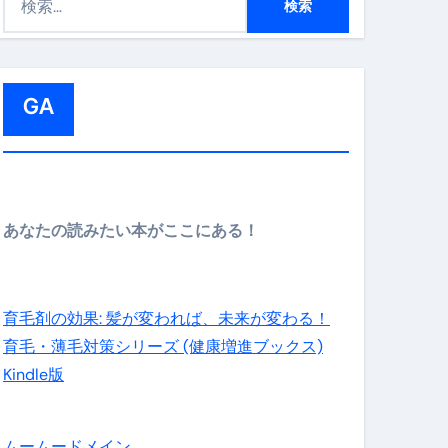
索
:
GA
メイン】
あなたの読みたい本がここにある！
の先さらに貧しくなります。【 竹花貴騎 切り抜き 会社員 
育毛剤の効果: 髪が変われば、未来が変わる！
育毛・薄毛対策シリーズ (健康増進ブックス)
Kindle版
ムームードメイン