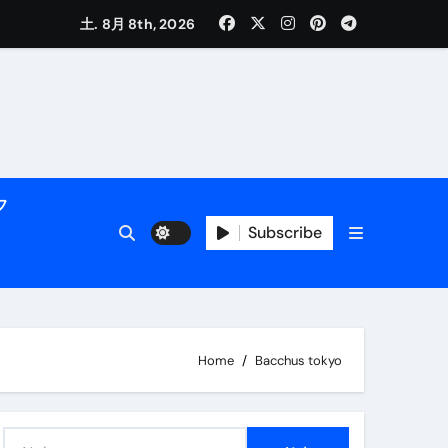
く解説
土. 8月 8th, 2026
フ
Subscribe
活用術】
Home
Bacchus tokyo
付き | ダイエット中の食事
検