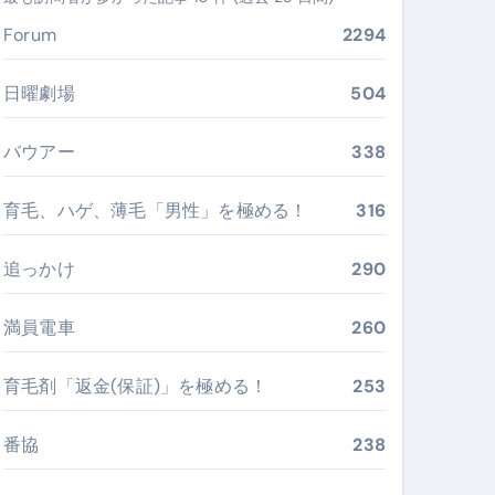
ぶ”実践大全
Forum
2294
Peach／FDA／ソラシドエアを目的別に選ぶコツと、失敗し
日曜劇場
504
る。いま選ばれている新定番ドメイン
バウアー
338
 #美容 #健康 #雑学 #ナレーター #小林将大
育毛、ハゲ、薄毛「男性」を極める！
316
#美容 #健康 #雑学 #ナレーター #小林将大
 #美容 #健康 #雑学 #ナレーター #小林将大
追っかけ
290
満員電車
260
育毛剤「返金(保証)」を極める！
253
おすすめ・選び方・洗い方・Q&Aまで
あなたの寝室に最適解を出す快眠ガイド
番協
238
“足腰と体幹”を育てる選び方＆続け方ガイド