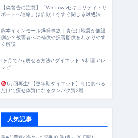
【偽警告に注意】「Windowsセキュリティ・サ
ポートへ連絡」は詐欺！今すぐ閉じる対処法
#筋トレ #美容 #健康 #雑学 #ナレーター #小林将大
熊本イオンモール爆発事故｜責任は地震か施設
orts
側か？被害者への補償や損害賠償をわかりやす
く解説
1ヶ月で7kg痩せる方法#ダイエット #料理 #レ
シピ
1万回再生!!【更年期ダイエット】朝に食べる
となるのが独自ドメイン
だけで痩せ体質になるタンパク質3選！
Oを最安で手に入れる方法
マホ防衛システム」完全ガイド
人気記事
ガイド
最も訪問者が多かった記事 10 件 (過去 28 日間)