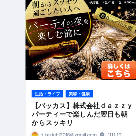
リサイクル業者の無料回収・無
山梨県震度6弱と富士山噴火の関
青森県震度6とベネゼエラM7級
Cookie同意管理ツール「ST
金融ブラックでも毎日「ビット
【輸入消費税】輸入に消費税は
この動画は国にすぐ消されます。
意外にありえる？日経平均400
生活・ライフ
美容・健康
アフィリエイト【稼げるキーワード
【バッカス】株式会社ｄａｚｚｙ
パーティーで楽しんだ翌日も朝
【必見】融資受けるなら”コレ”を確
からスッキリ
弁護士が教える「投資詐欺」に引
pikakichi2015@gmail.com
11月 10,