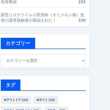
長寿番組
233
最安値で実現する究極の旅術
新型コロナウイルス変異株（オミクロン株）患
者の濃厚接触者が確認された！
220
再定義する新しいサプリ体験
完全ガイドブック
カテゴリー
まで目的別に失敗しない
カ
テ
ゴ
ックリスト（高齢者にも）
リ
飛び散り対策の選び方
ー
タグ
に“満足度MAX”で食べるコツ
#アウトドア
(20)
#ギフト
(20)