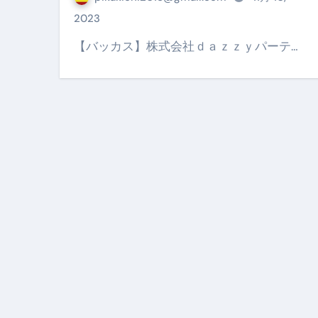
【PR】フリーランス必見！入
2023
【2023年最新】金融ブラックでも
【バッカス】株式会社ｄａｚｚｙパーテ…
個人事業主は銀行から融資を受けると
【誰でも出来る】3万円が10％増
【即金】3時間で5万円稼ぐ
【超高騰】爆上がりしたビットコイン
Q：借りた借金を返さなくていい場
【必見】もう営業電話は怖くな
フリーランス・個人事業主にお
自己破産中に絶対にしてはダメ
自己破産にまつわるよくある勘違い
体脂肪が落ちる朝食3選 #ダイ