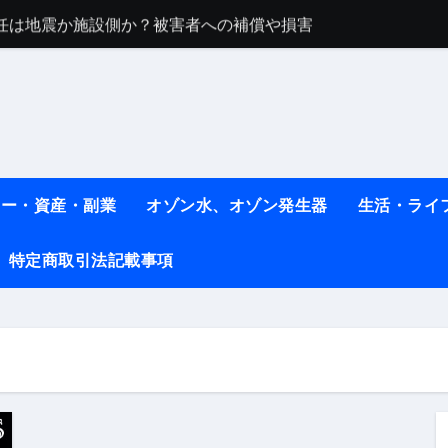
任は地震か施設側か？被害者への補償や損害賠償をわかりやす
ト #料理 #レシピ
ット】朝に食べるだけで痩せ体質になるタンパク質3選！
薬はコレ！ #医療ダイエット
#shots
ネー・資産・副業
オゾン水、オゾン発生器
生活・ライ
べ物7選 #ダイエット
特定商取引法記載事項
痩せ本当に効果ある？ #エクササイズ
人生最後のダイエット、食事はこれからやりました！【あすけん
の考え方と実践方法を解説します【健康】
なしで2ヶ月で10kg減量した、私の痩せる9つの習慣 | レシピ
時間・記憶・名言・人生哲学から読み解く生き方