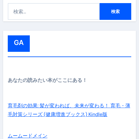
検
索
:
GA
あなたの読みたい本がここにある！
育毛剤の効果: 髪が変われば、未来が変わる！ 育毛・薄
毛対策シリーズ (健康増進ブックス) Kindle版
ムームードメイン