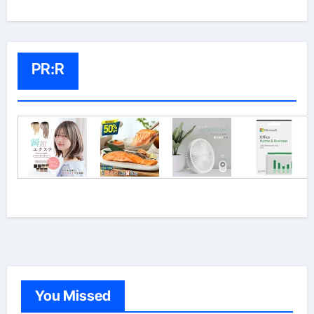
PR:R
You Missed