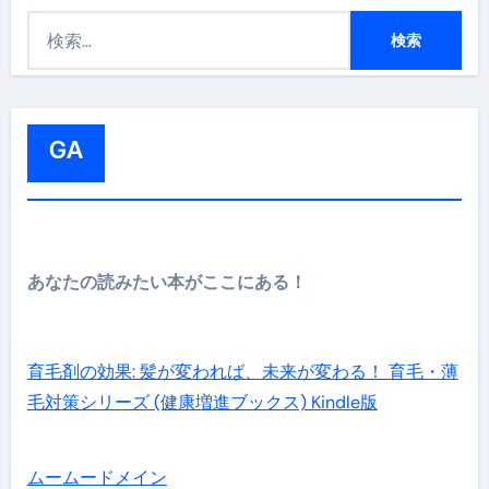
検
索
:
GA
あなたの読みたい本がここにある！
育毛剤の効果: 髪が変われば、未来が変わる！ 育毛・薄
毛対策シリーズ (健康増進ブックス) Kindle版
ムームードメイン