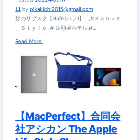
日
by
pikakichi2015@gmail.com
旅のサブスク【HafH(ハフ)】 ,#ＫａｂｕＫ
＿Ｓｔｙｌｅ ,# 定額,#ホテル,#…
Read More
【MacPerfect】合同会
社アシカン The Apple