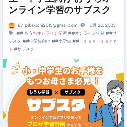
ンライン学習のサブスク
By
pikakichi2015@gmail.com
10月 20, 2023
#
# おうちオンライン学習
#
#オンライン学習
#
#サ
ブスタ
#
#中学生向け
#
#小学生
#
#ｌｅａｎ＿ｅａｒｎ
ｓ
#
サブスク