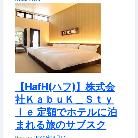
【HafH(ハフ)】株式会
社ＫａｂｕＫ＿Ｓｔｙ
ｌｅ 定額でホテルに泊
まれる旅のサブスク
Posted
2022年3月17