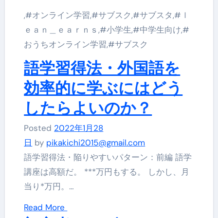
,#オンライン学習,#サブスク,#サブスタ,#ｌ
ｅａｎ＿ｅａｒｎｓ,#小学生,#中学生向け,#
おうちオンライン学習,#サブスク
語学習得法・外国語を
効率的に学ぶにはどう
したらよいのか？
Posted
2022年1月28
日
by
pikakichi2015@gmail.com
語学習得法・陥りやすいパターン：前編 語学
講座は高額だ。 ***万円もする。 しかし、月
当り*万円。…
Read More