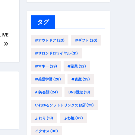
ゴ
リ
ー
タグ
VE
#アウトドア
(20)
#ギフト
(20)
#サロンドロワイヤル
(31)
#マネー
(29)
#副業
(32)
#英語学習
(26)
#資産
(29)
AI英会話
(24)
DNS設定
(18)
いわゆるソフトドリンクのお店
(23)
ふわり
(19)
ふわ姫
(62)
イクオス
(30)