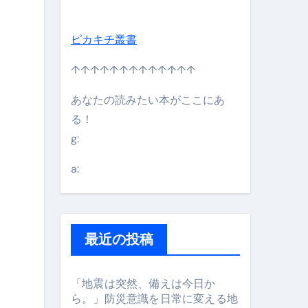
日】 #bitcoin #全財産 #暗号資産
ピカキチ叢書
↑↑↑↑↑↑↑↑↑↑↑↑↑
あなたの読みたい本がここにあ
る！
g:
a:
最近の投稿
#筋トレ #美容 #健康 #雑学 #ナレーター #小林将大
orts
「地震は突然、備えは今日か
ら。」防災意識を日常に変える地