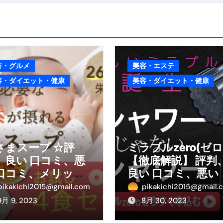
行・グルメ
美容・エステ
容・ダイエット・健康
美容・ダイエット・健康
さまスープ ☆評
ミラブルzero(ゼロ
、良い 口コミ、悪
【徹底解説】 評判
口コミ、メリット
良い 口コミ、悪い
デメリットはどう
コミ、メリットと
pikakichi2015@gmail.com
pikakichi2015@gmail.
の？ 【徹底解説】
メリット!!
9月 9, 2023
8月 30, 2023