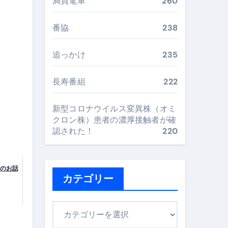
満員電車
260
番協
238
まで目的別に失敗しない
追っかけ
235
ックリスト（高齢者にも）
長寿番組
222
飛び散り対策の選び方
新型コロナウイルス変異株（オミ
に“満足度MAX”で食べるコツ
クロン株）患者の濃厚接触者が確
認された！
220
トのお話
カテゴリー
カ
テ