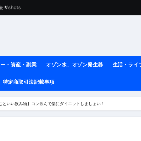
#shots
べ物7選 #ダイエット
痩せ本当に効果ある？ #エクササイズ
人生最後のダイエット、食事はこれからやりました！【あすけん
の考え方と実践方法を解説します【健康】
ネー・資産・副業
オゾン水、オゾン発生器
生活・ライ
なしで2ヶ月で10kg減量した、私の痩せる9つの習慣 | レシピ
特定商取引法記載事項
時間・記憶・名言・人生哲学から読み解く生き方
料査定は危険？情報収集との関係と見分け方を解説
むといい飲み物】コレ飲んで楽にダイエットしましょい！
係｜最新観測データと前兆現象を徹底解説【2026】
地震の関連性は？
RIGHT」取り扱い開始＆リリース記念キャンペーン【ムームード