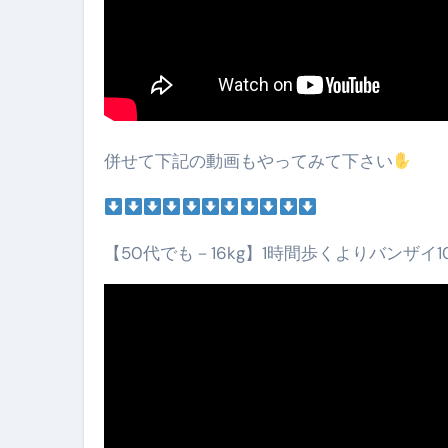
【即金】3時間で5万円稼ぐ
【超高騰】爆上がりしたビットコイン
Q：借りた借金を返さなくていい場
【必見】もう営業電話は怖くな
併せて下記の動画もやってみて下さい
フリーランス・個人事業主にお
自己破産中に絶対にしてはダメ
自己破産にまつわるよくある勘違い
【50代でも－16kg】1時間歩くよりバンザイ
体脂肪が落ちる朝食3選 #ダイ
No.102 9割が勘違い 自己破産
アーモンドを毎日食べたらどうなる
【ひろゆき】借金1億円あります 
セラピストのための！美容、健