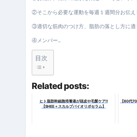
磁気ネックレスは「首に着ける
②そこから必要な運動を毎週１週間分お伝え
【最新】手袋の選び方 完全ガ
③適切な筋肉のつけ方、脂肪の落とし方に適
電気カミソリ完全ガイド｜深剃
④メンバー…
補聴器の選び方 完全ガイド｜
失敗しない「爪切り」完全ガイ
目次
失敗しない「カニ」完全ガイド
松前漬とは何か──北海道の海と
Related posts:
スイーツ完全ガイド ― 人生を
ヒト脂肪幹細胞培養液が頭皮や毛髪ケア!!
【60代
「地震は突然、備えは今日から
【SHEE＋スカルプバイオリポセラム】