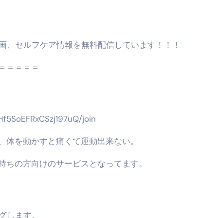
なるの？②【30秒でわかる効果まとめ】#ダイエット #筋トレ 
①【30秒でわかる効果まとめ】#バナナ #ダイエット #筋トレ
動画、セルフケア情報を無料配信しています！！！
けたらどうなるのか？ #ダイエット #プロテイン #痩せる
＝＝＝＝＝
完成まで。ムームードメインなら“全部まとめて”安心スタート
ド｜“着る布団”で肩・首・足元の冷えを根こそぎ防ぐ！素材別
完全攻略”｜シンサレート・羽毛・人工羽毛・調温・吸湿発熱…
Hf5SoEFRxCSzj197uQ/join
ル付き・筋力アシスト・ツイスト・天然木まで徹底分類！室内で
、体を動かすと痛くて運動出来ない。
トリ超新春セール＆セット割完全攻略ガイド｜海外・国内旅行を
持ちの方向けのサービスとなってます。
― 正しく知ることが、最大の感染対策になる ―
 飲むミスト（IN MIST）とは何か──「飲む」という行為を
来を彩る方法――「ただのイベント」を一生の思い出に変える
ングします。