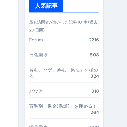
人気記事
#美容 #健康 #雑学 #ナレーター #小林将大
 #美容 #健康 #雑学 #ナレーター #小林将大
最も訪問者が多かった記事 10 件 (過去
28 日間)
Forum
2216
おすすめ・選び方・洗い方・Q&Aまで
日曜劇場
508
あなたの寝室に最適解を出す快眠ガイド
育毛、ハゲ、薄毛「男性」を極め
る！
324
“足腰と体幹”を育てる選び方＆続け方ガイド
最安値で実現する究極の旅術
バウアー
318
育毛剤「返金(保証)」を極める！
再定義する新しいサプリ体験
264
完全ガイドブック