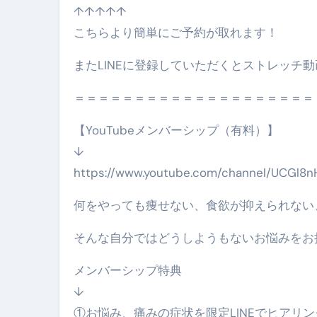
↑↑↑↑↑
ブルーベリーを毎日食べたらどう
こちらより簡単にご予約が取れます！
バナナを毎日食べたらどうなるの？
またLINEに登録していただくとストレッチ
筋トレせずにプロテインを飲み続
＝＝＝＝＝＝＝＝＝＝＝＝＝＝＝＝＝＝＝＝
ドメイン取得からホームページ
【YouTubeメンバーシップ（有料）】
かいまき（掻巻き）超完全ガイ
↓
【最新版】掛け布団の選び方“
https://www.youtube.com/channel/UCGl8n
【アシストステッパー】ハンド
何をやっても痩せない、食欲が抑えられない
【2026年最新保存版】エア
そんな自分ではどうしようもないお悩みをお
コロナウイルス完全解説ガイド 
メンバーシップ特典
「3秒で整う、新しい栄養補給」
↓
クリスマスの魔法で、心と未
①お悩み、痛みの症状を限定LINEでヒアリ