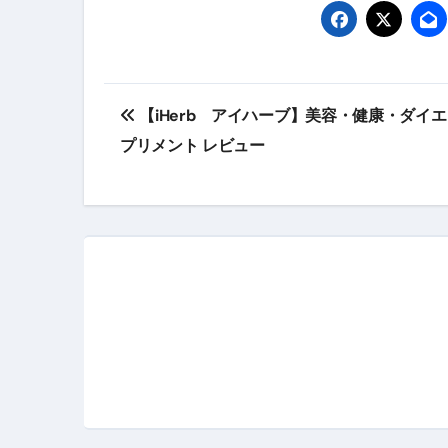
投
【iHerb アイハーブ】美容・健康・ダイ
稿
プリメント レビュー
ナ
ビ
ゲ
ー
シ
ョ
ン