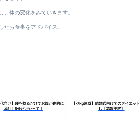
だけ」じゃない。日常の“重だるさ”を軽くする選択肢
し、体の変化をみていきます。
イド｜スマホ対応・防寒・撥水・作業用（ニトリル/ビニール）
したお食事をアドバイス。
り・肌へのやさしさ・防水・充電方式まで失敗しない選び方
集音器との違い・タイプ別比較・価格の考え方・失敗しないチェ
ド：高級クリッパー・ニッパー・電動まで、硬い爪／巻き爪／
：ズワイ・タラバ・ポーション・カット済みの選び方と、年末年始
暮らしが生んだ“完成された保存食文化”
少しだけ甘くする、現代スイーツ文化のすべて ―
70代向け】腰を捻るだけでお腹が劇的に
【-7kg達成】結婚式向けてのダイエッ
。」防災意識を日常に変える地震対策ステッカー
凹む！5分だけやって！
し【花嫁美容】