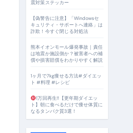
震対策ステッカー
【偽警告に注意】「Windowsセ
キュリティ・サポートへ連絡」は
詐欺！今すぐ閉じる対処法
となるのが独自ドメイン
熊本イオンモール爆発事故｜責任
Oを最安で手に入れる方法
は地震か施設側か？被害者への補
マホ防衛システム」完全ガイド
償や損害賠償をわかりやすく解説
1ヶ月で7kg痩せる方法#ダイエッ
ト #料理 #レシピ
ガイド
ぶ”実践大全
1万回再生!!【更年期ダイエッ
ト】朝に食べるだけで痩せ体質に
Peach／FDA／ソラシドエアを目的別に選ぶコツと、失敗し
なるタンパク質3選！
る。いま選ばれている新定番ドメイン
 #美容 #健康 #雑学 #ナレーター #小林将大