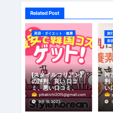
Related Post
美容・ダイエット・健康
旅
美
[スタイルコリアン]
神
の評判、良い 口コ
判
ミ、悪い口コミ、メ
い
リットとデメリット
と
pikakichi2015@gmail.com
はどうなの？ 【徹底
な
9月 15, 2023
解説】