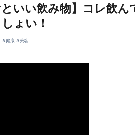
むといい飲み物】コレ飲ん
コイン」がもらえる超お得アプリ
かかるのか？勘定科目・仕訳・申告書記載方法
ましょい！
これが日本が残念な国になった理由です。国民は●●をしないとこ
00円を妄想シナリオ検証してみた！ズボラ株投資
ト
#
健康
#
美容
】一覧※YouTubeブログSNS共通
実に取り組むべき！ #shorts
っかからないための方法 #投資詐欺 #詐欺 #弁護士 #法律
金前の売上をすぐに現金で受け取る方法
可能な資金調達法3選！#shorts
リスクが高い #shorts
量の「33000円」になる！