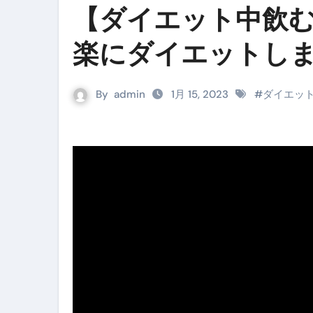
【ダイエット中飲
金融ブラックでも毎日「ビット
【輸入消費税】輸入に消費税は
楽にダイエットし
この動画は国にすぐ消されます。
By
admin
意外にありえる？日経平均400
1月 15, 2023
#
ダイエッ
アフィリエイト【稼げるキーワード
【必見】融資受けるなら”コレ”を確
弁護士が教える「投資詐欺」に引
【PR】フリーランス必見！入
【2023年最新】金融ブラックでも
個人事業主は銀行から融資を受けると
【誰でも出来る】3万円が10％増