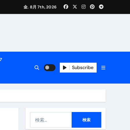
金. 8月 7th, 2026
活用術】
フ
付き | ダイエット中の食事
Subscribe
検
メイン】
索