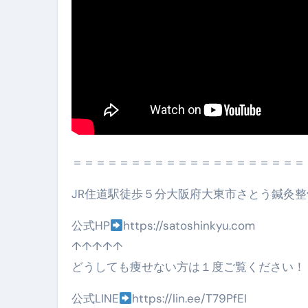
弁護士解説【詐欺被害】警察に
5キロ痩せる簡単な方法
ムームードメイン 2月のおすす
FRONTIER スーパーセール
なくす不安と消える恐怖をゼロにする
＝＝＝＝＝＝＝＝＝＝＝＝＝＝＝＝＝＝＝＝
使った分だけ支払う、いちばん賢いス
英語が「聞こえる・分かる・話せ
JR住道駅徒歩５分大阪府大東市さとう鍼灸整
【海外ツアー完全ガイド】アジア
公式HP
https://satoshinkyu.com
↑↑↑↑↑
新春スペシャルセール完全ガイド
どうしても痩せない方は１度ご覧ください！
【ムームードメイン】 【.sit
公式LINE
https://lin.ee/T79PfEI
梅干しを毎日食べたらどうなるの？