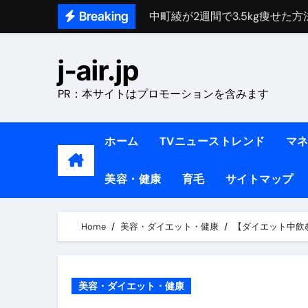
Skip
Breaking
中町綾が2週間で3.5kg痩せた方法 
to
【医者が解説】食べたら痩せる食
content
j-air.jp
【医者が解説】このふくらはぎ
PR：本サイトはプロモーションを含みます
【ダイエット迷子必見】38歳
【美容】ダイエットに対する私
ホーム
TVニューストレンド
マ
【1日ダイエットルーティン】運動
美容・健康
育毛
サイトマップ
『葬送のフリーレン』の学び｜
リサイクル業者の無料回収・無
Home
美容・ダイエット・健康
【ダイエット中飲
山梨県震度6弱と富士山噴火の関
青森県震度6とベネゼエラM7級
美容・ダイエット・健康
Cookie同意管理ツール「ST