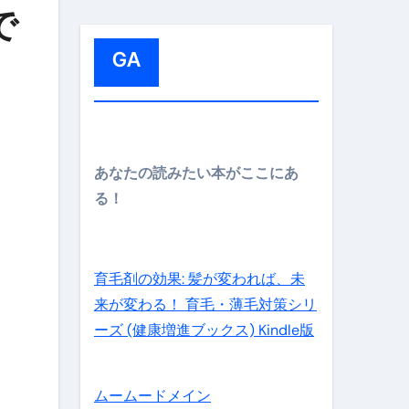
:
で
GA
の先さらに貧しくなります。【 竹花貴騎 切り抜き 会社員 
あなたの読みたい本がここにあ
る！
育毛剤の効果: 髪が変われば、未
来が変わる！ 育毛・薄毛対策シリ
ーズ (健康増進ブックス) Kindle版
ムームードメイン