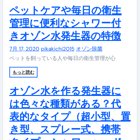
ペットケアや毎日の衛生
管理に便利なシャワー付
きオゾン水発生器の特徴
7月 17, 2020
pikakichi2015
オゾン除菌
ペットを飼っている人や毎日の衛生管理が心
もっと読む
オゾン水を作る発生器に
は色々な種類がある？代
表的なタイプ（超小型、置
き型、スプレー式、携帯