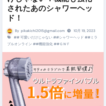
されたあのシャワーヘッ
ド！
By
pikakichi2015@gmail.com
10月 19, 2023
#
# 可愛いだけじゃない
#
#シャワーヘッド
#
#ミラ
ブルオンライン
#
#機能強化
#
#ＧＷＦ