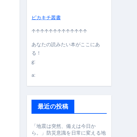
ピカキチ叢書
↑↑↑↑↑↑↑↑↑↑↑↑↑
あなたの読みたい本がここにあ
る！
g:
日】 #bitcoin #全財産 #暗号資産
a:
最近の投稿
「地震は突然、備えは今日か
ら。」防災意識を日常に変える地