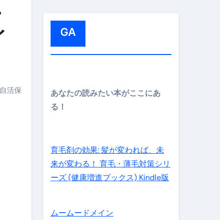
:
・
GA
イ
メイン】
自活保
あなたの読みたい本がここにあ
る！
の先さらに貧しくなります。【 竹花貴騎 切り抜き 会社員 
育毛剤の効果: 髪が変われば、未
来が変わる！ 育毛・薄毛対策シリ
ーズ (健康増進ブックス) Kindle版
ムームードメイン