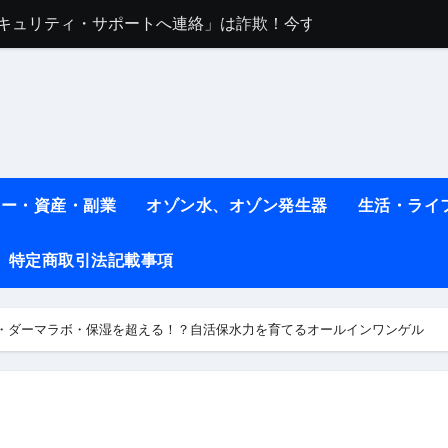
sセキュリティ・サポートへ連絡」は詐欺！今すぐ閉じる対処法
任は地震か施設側か？被害者への補償や損害賠償をわかりやす
ト #料理 #レシピ
ット】朝に食べるだけで痩せ体質になるタンパク質3選！
薬はコレ！ #医療ダイエット
#shots
ネー・資産・副業
オゾン水、オゾン発生器
生活・ライ
べ物7選 #ダイエット
特定商取引法記載事項
痩せ本当に効果ある？ #エクササイズ
人生最後のダイエット、食事はこれからやりました！【あすけん
・ダーマラボ・保湿を超える！？自活保水力を育てるオールインワンゲル
の考え方と実践方法を解説します【健康】
なしで2ヶ月で10kg減量した、私の痩せる9つの習慣 | レシピ
時間・記憶・名言・人生哲学から読み解く生き方