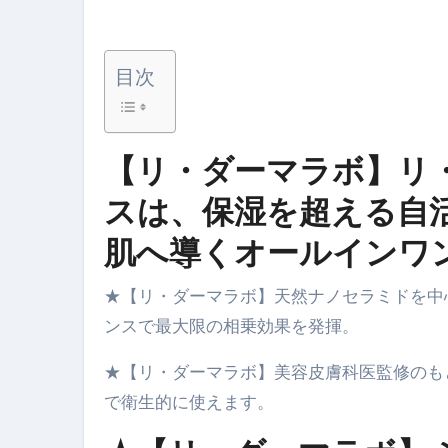
体脂肪が落ちる朝食3選 #ダイ
No.102 9割が勘違い 自己破産
目次
アーモンドを毎日食べたらどうなる
【ひろゆき】借金1億円あります 
【リ・ダーマラボ】リ
セラピストのための！美容、健
スは、保湿を超える自
弁護士解説【詐欺被害】警察に
肌へ導くオールインワ
5キロ痩せる簡単な方法
★【リ・ダーマラボ】天然ナノセラミドを中
ムームードメイン 2月のおすす
ンスで最大限の相乗効果を発揮。
FRONTIER スーパーセール
★【リ・ダーマラボ】美容皮膚科医監修のも
なくす不安と消える恐怖をゼロにする
で衛生的に使えます。
使った分だけ支払う、いちばん賢いス