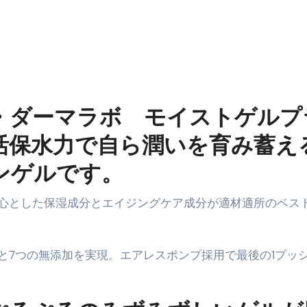
エット
の真実
の？①【30秒でわかる効果まとめ】#アーモンド #ダイエット 
返済か、自己破産かひろゆきさんならどちらを選びますか？ #sh
・ダーマラボ モイストゲルプ
康、ダイエットにとても重要な女性ホルモンと男性ホルモン
活保水力で自ら潤いを育み蓄え
行っても返金されません
ンゲルです。
心とした保湿成分とエイジングケア成分が適材適所のベス
めドメイン特集- ビジネスの信用を築く――そのすべての起点
2026 完全攻略ガイド 今こそ買い時！ゲーミングPC・高性能BT
と7つの無添加を実現。エアレスポンプ採用で最後の1プッ
時代へ Pebblebee × iMazing で完成する「究極のス
マホ代。 BB.exciteモバイル「Fitプラン」完全ガイド