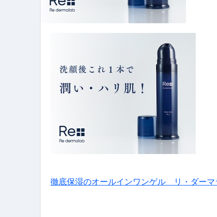
【PR】フリーランス必見！入
【2023年最新】金融ブラックでも
個人事業主は銀行から融資を受けると
【誰でも出来る】3万円が10％増
【即金】3時間で5万円稼ぐ
【超高騰】爆上がりしたビットコイン
Q：借りた借金を返さなくていい場
【必見】もう営業電話は怖くな
フリーランス・個人事業主にお
徹底保湿のオールインワンゲル リ・ダーマ
自己破産中に絶対にしてはダメ
自己破産にまつわるよくある勘違い