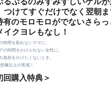
ぷるぷるのみずみずしいゲルが
る」に変わる30日間 ― 科学的メソッドで英語脳を作る完全
、つけてすぐだけでなく翌朝ま
最安1万円台＆ハワイ朝食付き割引まで網羅 ― “失敗せずに選
特有のモロモロがでないさらっ
：国内航空券＋ホテルが“セット割”で最安級！ スカイマーク／
メイクヨレもなし！
e】今注目のドメインをご紹介
何をするサイトか”が一目で伝わ
①【30秒でわかる効果まとめ】#梅干し #ダイエット #筋トレ
の時間を取れないママに。
アの時間をかけられない女性に。
なるの？②【30秒でわかる効果まとめ】#ダイエット #筋トレ 
れ負担をかけたくないとき。
①【30秒でわかる効果まとめ】#バナナ #ダイエット #筋トレ
で想像以上の実感！
けたらどうなるのか？ #ダイエット #プロテイン #痩せる
初回購入特典＞
完成まで。ムームードメインなら“全部まとめて”安心スタート
ド｜“着る布団”で肩・首・足元の冷えを根こそぎ防ぐ！素材別
完全攻略”｜シンサレート・羽毛・人工羽毛・調温・吸湿発熱…