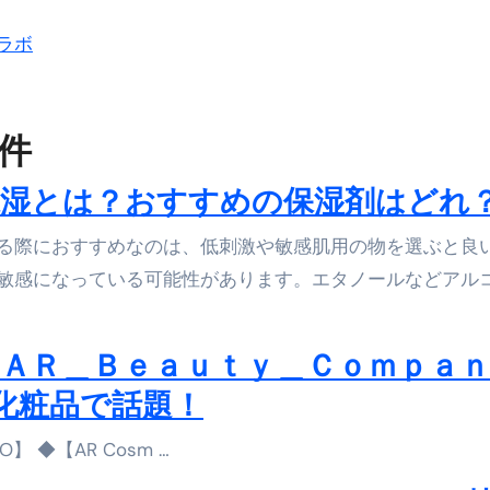
少しだけ甘くする、現代スイーツ文化のすべて ―
ラボ
。」防災意識を日常に変える地震対策ステッカー
 件
湿とは？おすすめの保湿剤はどれ
敏感になっている可能性があります。エタノールなどアル
OKYO】ＡＲ＿Ｂｅａｕｔｙ＿Ｃｏｍｐａ
ス化粧品で話題！
O】 ◆【AR Cosm …