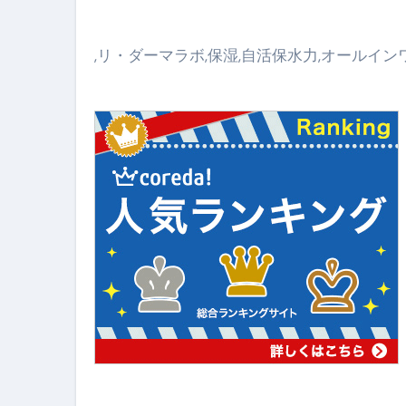
【アシストステッパー】ハンド
【2026年最新保存版】エア
,リ・ダーマラボ,保湿,自活保水力,オールイン
コロナウイルス完全解説ガイド 
「3秒で整う、新しい栄養補給」
クリスマスの魔法で、心と未
磁気ネックレスは「首に着ける
【最新】手袋の選び方 完全ガ
電気カミソリ完全ガイド｜深剃
補聴器の選び方 完全ガイド｜
失敗しない「爪切り」完全ガイ
失敗しない「カニ」完全ガイド
松前漬とは何か──北海道の海と