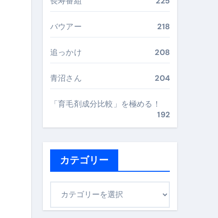
“足腰と体幹”を育てる選び方＆続け方ガイド
長寿番組
225
最安値で実現する究極の旅術
バウアー
218
追っかけ
208
再定義する新しいサプリ体験
完全ガイドブック
青沼さん
204
「育毛剤成分比較」を極める！
192
まで目的別に失敗しない
ックリスト（高齢者にも）
カテゴリー
飛び散り対策の選び方
カ
に“満足度MAX”で食べるコツ
テ
ゴ