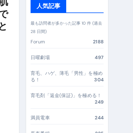
肌
ガイド
人気記事
で
ぶ”実践大全
と
最も訪問者が多かった記事 10 件 (過去
Peach／FDA／ソラシドエアを目的別に選ぶコツと、失敗し
28 日間)
る。いま選ばれている新定番ドメイン
Forum
2188
 #美容 #健康 #雑学 #ナレーター #小林将大
日曜劇場
497
#美容 #健康 #雑学 #ナレーター #小林将大
育毛、ハゲ、薄毛「男性」を極め
 #美容 #健康 #雑学 #ナレーター #小林将大
る！
304
育毛剤「返金(保証)」を極める！
249
おすすめ・選び方・洗い方・Q&Aまで
満員電車
244
あなたの寝室に最適解を出す快眠ガイド