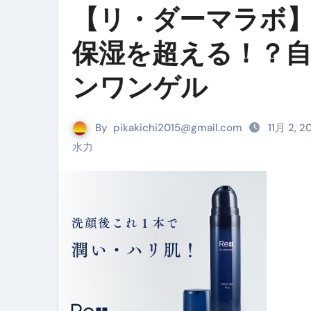
【リ・ダーマラボ
リサイクル業者の無料回収・無
保湿を超える！？
山梨県震度6弱と富士山噴火の関
青森県震度6とベネゼエラM7級
ンワンゲル
Cookie同意管理ツール「ST
By
pikakichi2015@gmail.com
11月 2, 
金融ブラックでも毎日「ビット
水力
【輸入消費税】輸入に消費税は
この動画は国にすぐ消されます。
意外にありえる？日経平均400
アフィリエイト【稼げるキーワード
【必見】融資受けるなら”コレ”を確
弁護士が教える「投資詐欺」に引