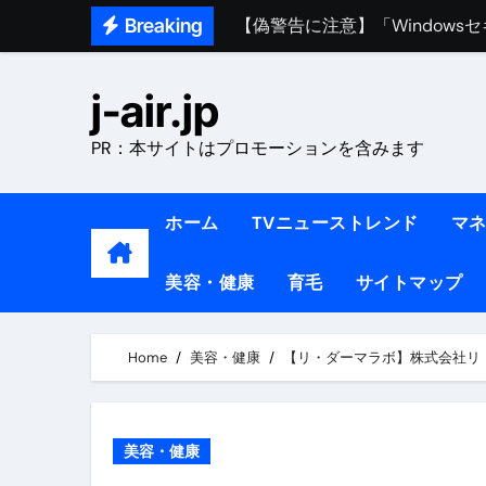
【偽警告に注意】「Window
Skip
Breaking
熊本イオンモール爆発事故｜責
to
content
1ヶ月で7kg痩せる方法#ダイエッ
j-air.jp
1万回再生!!【更年期ダイエ
PR：本サイトはプロモーションを含みます
【医者が教える】本当に痩せる
中町綾が2週間で3.5kg痩せた方法 
ホーム
TVニューストレンド
マ
【医者が解説】食べたら痩せる食
美容・健康
育毛
サイトマップ
【医者が解説】このふくらはぎ
【ダイエット迷子必見】38歳
Home
美容・健康
【リ・ダーマラボ】株式会社リ
【美容】ダイエットに対する私
【1日ダイエットルーティン】運動
美容・健康
『葬送のフリーレン』の学び｜