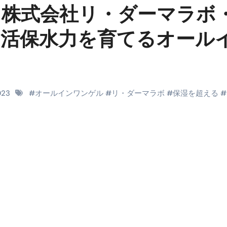
】株式会社リ・ダーマラボ
料査定は危険？情報収集との関係と見分け方を解説
自活保水力を育てるオール
係｜最新観測データと前兆現象を徹底解説【2026】
地震の関連性は？
RIGHT」取り扱い開始＆リリース記念キャンペーン【ムームード
2023
#
オールインワンゲル
#
リ・ダーマラボ
#
保湿を超える
#
コイン」がもらえる超お得アプリ
かかるのか？勘定科目・仕訳・申告書記載方法
これが日本が残念な国になった理由です。国民は●●をしないとこ
00円を妄想シナリオ検証してみた！ズボラ株投資
】一覧※YouTubeブログSNS共通
実に取り組むべき！ #shorts
っかからないための方法 #投資詐欺 #詐欺 #弁護士 #法律