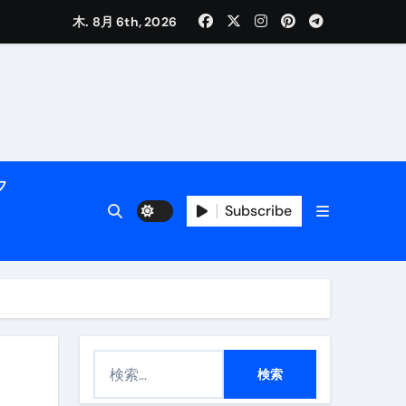
木. 8月 6th, 2026
く解説
フ
Subscribe
活用術】
検
付き | ダイエット中の食事
索