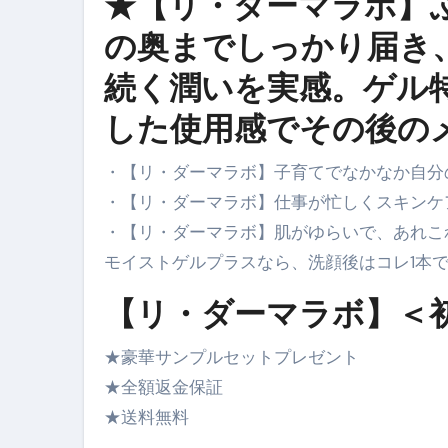
★【リ・ダーマラボ】
英語が「聞こえる・分かる・話せ
の奥までしっかり届き
【海外ツアー完全ガイド】アジア
続く潤いを実感。ゲル
新春スペシャルセール完全ガイド
した使用感でその後の
【ムームードメイン】 【.sit
梅干しを毎日食べたらどうなるの？
・【リ・ダーマラボ】子育てでなかなか自分
・【リ・ダーマラボ】仕事が忙しくスキンケ
ブルーベリーを毎日食べたらどう
・【リ・ダーマラボ】肌がゆらいで、あれこ
バナナを毎日食べたらどうなるの？
モイストゲルプラスなら、洗顔後はコレ1本
筋トレせずにプロテインを飲み続
【リ・ダーマラボ】＜
ドメイン取得からホームページ
★豪華サンプルセットプレゼント
かいまき（掻巻き）超完全ガイ
★全額返金保証
【最新版】掛け布団の選び方“
★送料無料