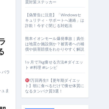
震対策ステッカー
【偽警告に注意】「Windowsセ
キュリティ・サポートへ連絡」は
#筋トレ #美容 #健康 #雑学 #ナレーター #小林将大
詐欺！今すぐ閉じる対処法
orts
熊本イオンモール爆発事故｜責任
ラ
は地震か施設側か？被害者への補
る
償や損害賠償をわかりやすく解説
1ヶ月で7kg痩せる方法#ダイエッ
ト #料理 #レシピ
トバラ
となるのが独自ドメイン
1万回再生!!【更年期ダイエッ
Oを最安で手に入れる方法
ト】朝に食べるだけで痩せ体質に
シュま
なるタンパク質3選！
マホ防衛システム」完全ガイド