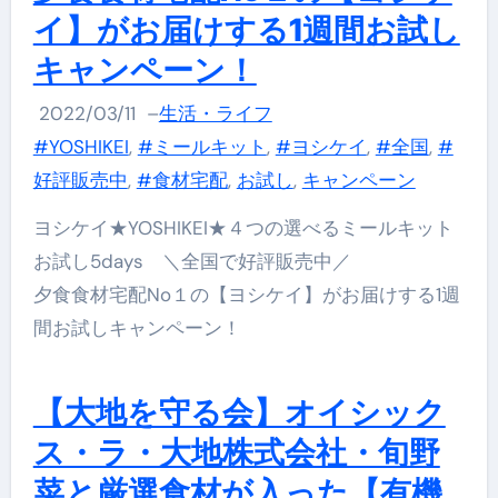
イ】がお届けする1週間お試し
キャンペーン！
2022/03/11
–
生活・ライフ
#YOSHIKEI
,
#ミールキット
,
#ヨシケイ
,
#全国
,
#
好評販売中
,
#食材宅配
,
お試し
,
キャンペーン
ヨシケイ★YOSHIKEI★４つの選べるミールキット
お試し5days ＼全国で好評販売中／
夕食食材宅配No１の【ヨシケイ】がお届けする1週
間お試しキャンペーン！
【大地を守る会】オイシック
ス・ラ・大地株式会社・旬野
菜と厳選食材が入った【有機