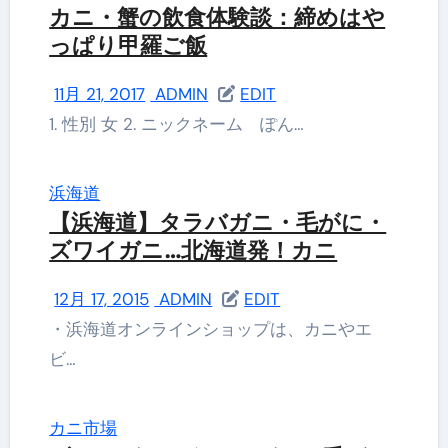
カニ・蟹の飲食体験談：締めはや
っぱり甲羅ご飯
11月 21, 2017
ADMIN
EDIT
1. 性別 女 2. ニックネーム ぽん…
浜海道
【浜海道】タラバガニ・毛がに・
ズワイガニ…北海道発！カニ
12月 17, 2015
ADMIN
EDIT
・浜海道オンラインショップは、カニやエ
ビ…
カニ市場