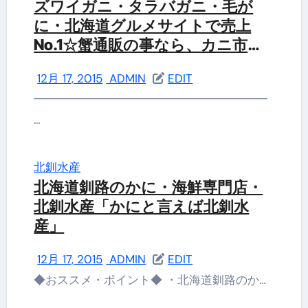
ズワイガニ・タラバガニ・毛が
に・北海道グルメサイトで売上
No.1☆蟹通販の事なら、カニ市場
にお任せ下さい！かに、カニ、
12月 17, 2015
ADMIN
EDIT
蟹！「北国からの贈り物」
━━━━━━━━━━━━━━━━━━━━
…
北釧水産
北海道釧路のかに・海鮮専門店・
北釧水産「かにと言えば北釧水
産」
12月 17, 2015
ADMIN
EDIT
◆おススメ・ポイント◆ ・北海道釧路のか…