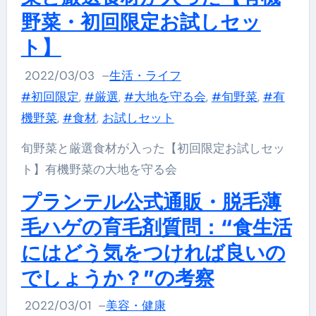
野菜・初回限定お試しセッ
ト】
2022/03/03
–
生活・ライフ
#初回限定
,
#厳選
,
#大地を守る会
,
#旬野菜
,
#有
機野菜
,
#食材
,
お試しセット
旬野菜と厳選食材が入った【初回限定お試しセッ
ト】有機野菜の大地を守る会
プランテル公式通販・脱毛薄
毛ハゲの育毛剤質問：“食生活
にはどう気をつければ良いの
でしょうか？”の考察
2022/03/01
–
美容・健康