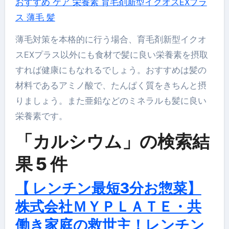
おすすめ ケア 栄養素 育毛剤新型イクオスEXプラ
ス 薄毛 髪
薄毛対策を本格的に行う場合、育毛剤新型イクオ
スEXプラス以外にも食材で髪に良い栄養素を摂取
すれば健康にもなれるでしょう。おすすめは髪の
材料であるアミノ酸で、たんぱく質をきちんと摂
りましょう。また亜鉛などのミネラルも髪に良い
栄養素です。
「カルシウム」の検索結
果 5 件
【 レンチン最短3分お惣菜】
株式会社ＭＹＰＬＡＴＥ・共
働き家庭の救世主！レンチン