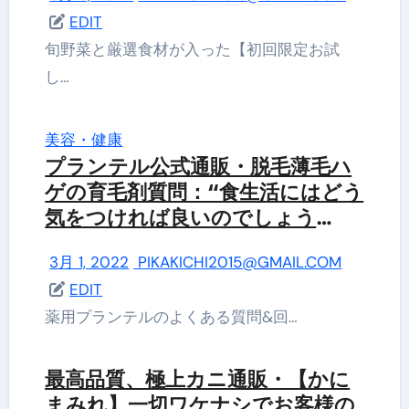
EDIT
旬野菜と厳選食材が入った【初回限定お試
し…
美容・健康
プランテル公式通販・脱毛薄毛ハ
ゲの育毛剤質問：“食生活にはどう
気をつければ良いのでしょう
か？”の考察
3月 1, 2022
PIKAKICHI2015@GMAIL.COM
EDIT
薬用プランテルのよくある質問&回…
最高品質、極上カニ通販・【かに
まみれ】一切ワケナシでお客様の