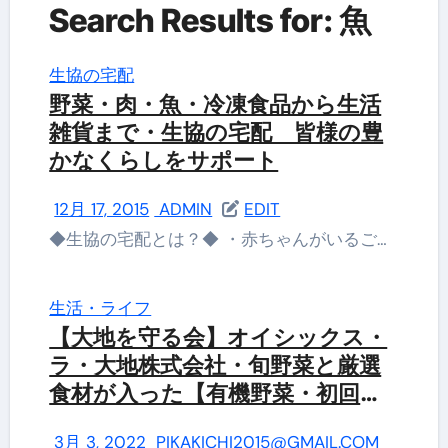
Search Results for: 魚
生協の宅配
野菜・肉・魚・冷凍食品から生活
雑貨まで・生協の宅配 皆様の豊
かなくらしをサポート
12月 17, 2015
ADMIN
EDIT
◆生協の宅配とは？◆ ・赤ちゃんがいるご…
生活・ライフ
【大地を守る会】オイシックス・
ラ・大地株式会社・旬野菜と厳選
食材が入った【有機野菜・初回限
定お試しセット】
3月 3, 2022
PIKAKICHI2015@GMAIL.COM