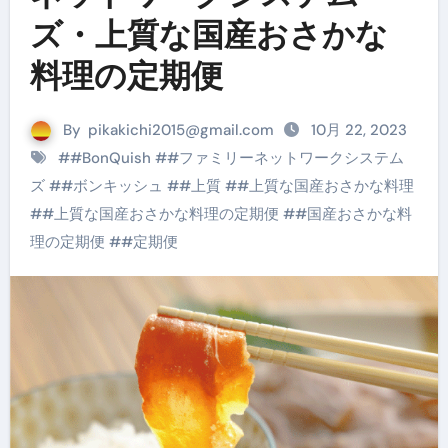
ズ・上質な国産おさかな
料理の定期便
By
pikakichi2015@gmail.com
10月 22, 2023
#
#BonQuish
#
#ファミリーネットワークシステム
ズ
#
#ボンキッシュ
#
#上質
#
#上質な国産おさかな料理
#
#上質な国産おさかな料理の定期便
#
#国産おさかな料
理の定期便
#
#定期便