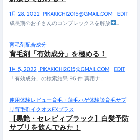
1月 28, 2022
PIKAKICHI2015@GMAIL.COM
EDIT
成長期のお子さんのコンプレックスを解放
…
育毛剤配合成分
育毛剤「有効成分」を極める！
1月 5, 2022
PIKAKICHI2015@GMAIL.COM
EDIT
「有効成分」の検索結果 95 件 薬用ナ…
使用体験レビュー
育毛・薄毛ハゲ体験談
育毛サプ
リ
育毛剤イクオスEXプラス
【黒艶・セレビィブラック】白髪予防
サプリを飲んでみた！