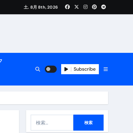
土. 8月 8th, 2026
く解説
フ
Subscribe
活用術】
付き | ダイエット中の食事
検
索