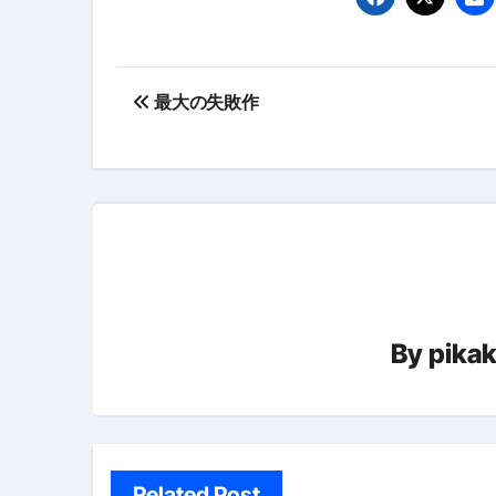
【PR】フリーランス必見！入
【2023年最新】金融ブラックでも
投
個人事業主は銀行から融資を受けると
最大の失敗作
稿
【誰でも出来る】3万円が10％増
ナ
【即金】3時間で5万円稼ぐ
ビ
【超高騰】爆上がりしたビットコイン
ゲ
Q：借りた借金を返さなくていい場
ー
【必見】もう営業電話は怖くな
By
pika
シ
フリーランス・個人事業主にお
ョ
自己破産中に絶対にしてはダメ
ン
自己破産にまつわるよくある勘違い
Related Post