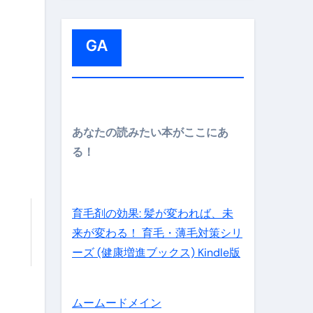
:
GA
メイン】
あなたの読みたい本がここにあ
る！
の先さらに貧しくなります。【 竹花貴騎 切り抜き 会社員 
育毛剤の効果: 髪が変われば、未
来が変わる！ 育毛・薄毛対策シリ
ーズ (健康増進ブックス) Kindle版
ムームードメイン