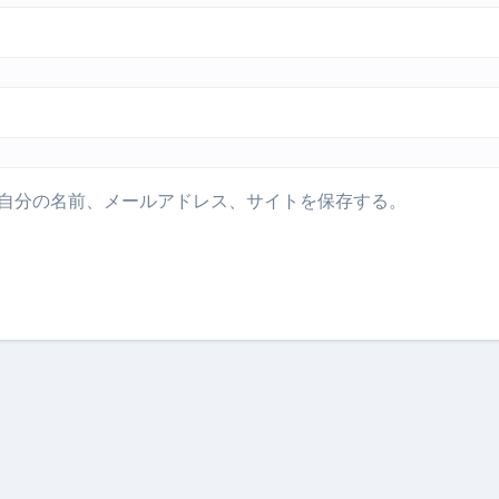
トリ超新春セール＆セット割完全攻略ガイド｜海外・国内旅行を
― 正しく知ることが、最大の感染対策になる ―
 飲むミスト（IN MIST）とは何か──「飲む」という行為を
来を彩る方法――「ただのイベント」を一生の思い出に変える
自分の名前、メールアドレス、サイトを保存する。
だけ」じゃない。日常の“重だるさ”を軽くする選択肢
イド｜スマホ対応・防寒・撥水・作業用（ニトリル/ビニール）
り・肌へのやさしさ・防水・充電方式まで失敗しない選び方
集音器との違い・タイプ別比較・価格の考え方・失敗しないチェ
ド：高級クリッパー・ニッパー・電動まで、硬い爪／巻き爪／
：ズワイ・タラバ・ポーション・カット済みの選び方と、年末年始
暮らしが生んだ“完成された保存食文化”