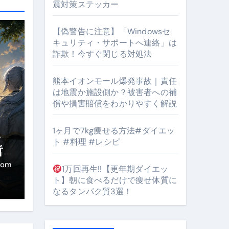
震対策ステッカー
【偽警告に注意】「Windowsセ
キュリティ・サポートへ連絡」は
#筋トレ #美容 #健康 #雑学 #ナレーター #小林将大
詐欺！今すぐ閉じる対処法
orts
熊本イオンモール爆発事故｜責任
は地震か施設側か？被害者への補
償や損害賠償をわかりやすく解説
1ヶ月で7kg痩せる方法#ダイエッ
・
ト #料理 #レシピ
となるのが独自ドメイン
哲
き
com
Oを最安で手に入れる方法
1万回再生!!【更年期ダイエッ
ト】朝に食べるだけで痩せ体質に
マホ防衛システム」完全ガイド
なるタンパク質3選！
ガイド