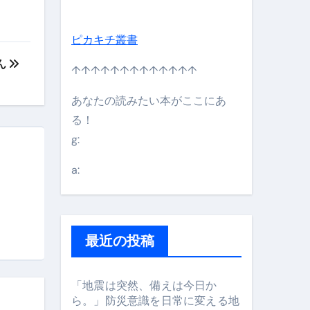
ピカキチ叢書
ん
↑↑↑↑↑↑↑↑↑↑↑↑↑
あなたの読みたい本がここにあ
る！
g:
日】 #bitcoin #全財産 #暗号資産
a:
最近の投稿
「地震は突然、備えは今日か
ら。」防災意識を日常に変える地