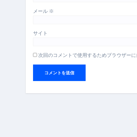
【2026年最新保存版】エア
メール
※
コロナウイルス完全解説ガイド 
「3秒で整う、新しい栄養補給」
サイト
クリスマスの魔法で、心と未
次回のコメントで使用するためブラウザーに
磁気ネックレスは「首に着ける
【最新】手袋の選び方 完全ガ
電気カミソリ完全ガイド｜深剃
補聴器の選び方 完全ガイド｜
失敗しない「爪切り」完全ガイ
失敗しない「カニ」完全ガイド
松前漬とは何か──北海道の海と