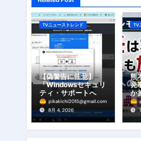
体脂肪が落ちる朝食3選 #ダイ
No.102 9割が勘違い 自己破産
TVニューストレンド
T
アーモンドを毎日食べたらどうなる
【ひろゆき】借金1億円あります 
セラピストのための！美容、健
弁護士解説【詐欺被害】警察に
【偽警告に注意】
熊
5キロ痩せる簡単な方法
「Windowsセキュリ
発
ムームードメイン 2月のおすす
ティ・サポートへ連
か
絡」は詐欺！今すぐ
へ
pikakichi2015@gmail.com
FRONTIER スーパーセール
閉じる対処法
を
8月 4, 2026
なくす不安と消える恐怖をゼロにする
使った分だけ支払う、いちばん賢いス
英語が「聞こえる・分かる・話せ