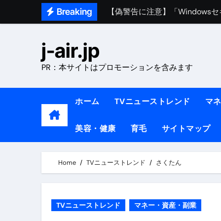
Skip
Breaking
熊本イオンモール爆発事故｜責
to
1ヶ月で7kg痩せる方法#ダイエッ
content
j-air.jp
1万回再生!!【更年期ダイエ
PR：本サイトはプロモーションを含みます
【医者が教える】本当に痩せる
中町綾が2週間で3.5kg痩せた方法 
ホーム
TVニューストレンド
マ
【医者が解説】食べたら痩せる食
美容・健康
育毛
サイトマップ
【医者が解説】このふくらはぎ
【ダイエット迷子必見】38歳
Home
TVニューストレンド
さくたん
【美容】ダイエットに対する私
【1日ダイエットルーティン】運動
TVニューストレンド
マネー・資産・副業
『葬送のフリーレン』の学び｜