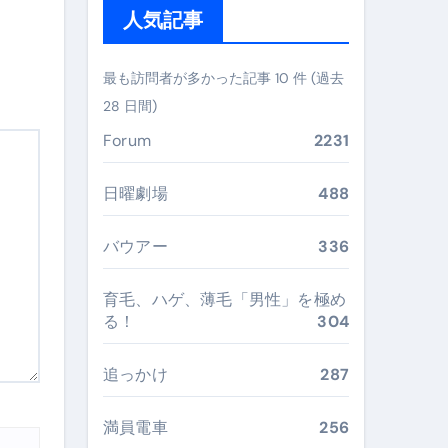
人気記事
ぶ”実践大全
Peach／FDA／ソラシドエアを目的別に選ぶコツと、失敗し
最も訪問者が多かった記事 10 件 (過去
28 日間)
る。いま選ばれている新定番ドメイン
Forum
2231
 #美容 #健康 #雑学 #ナレーター #小林将大
日曜劇場
488
#美容 #健康 #雑学 #ナレーター #小林将大
 #美容 #健康 #雑学 #ナレーター #小林将大
バウアー
336
育毛、ハゲ、薄毛「男性」を極め
る！
304
おすすめ・選び方・洗い方・Q&Aまで
追っかけ
287
あなたの寝室に最適解を出す快眠ガイド
満員電車
256
“足腰と体幹”を育てる選び方＆続け方ガイド