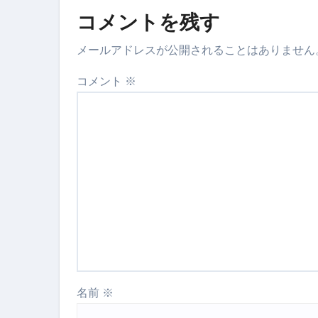
コメントを残す
【海外ツアー完全ガイド】アジア
メールアドレスが公開されることはありません
新春スペシャルセール完全ガイド
コメント
※
【ムームードメイン】 【.sit
梅干しを毎日食べたらどうなるの？
ブルーベリーを毎日食べたらどう
バナナを毎日食べたらどうなるの？
筋トレせずにプロテインを飲み続
ドメイン取得からホームページ
かいまき（掻巻き）超完全ガイ
【最新版】掛け布団の選び方“
名前
※
【アシストステッパー】ハンド