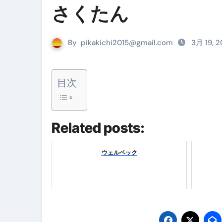
さくたん
リサイクル業者の無料回収・無
山梨県震度6弱と富士山噴火の関
By
pikakichi2015@gmail.com
3月 19, 
青森県震度6とベネゼエラM7級
Cookie同意管理ツール「ST
目次
金融ブラックでも毎日「ビット
【輸入消費税】輸入に消費税は
Related posts:
この動画は国にすぐ消されます。
意外にありえる？日経平均400
ウェルベック
アフィリエイト【稼げるキーワード
【必見】融資受けるなら”コレ”を確
弁護士が教える「投資詐欺」に引