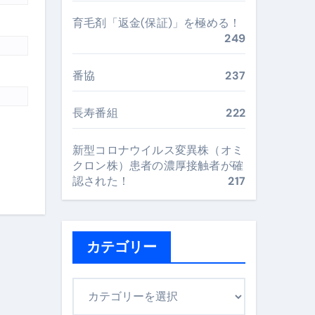
最安値で実現する究極の旅術
育毛剤「返金(保証)」を極める！
249
番協
237
再定義する新しいサプリ体験
完全ガイドブック
長寿番組
222
新型コロナウイルス変異株（オミ
まで目的別に失敗しない
クロン株）患者の濃厚接触者が確
認された！
217
ックリスト（高齢者にも）
飛び散り対策の選び方
カテゴリー
に“満足度MAX”で食べるコツ
カ
テ