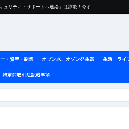
任は地震か施設側か？被害者への補償や損害賠償をわかりやす
ト #料理 #レシピ
ット】朝に食べるだけで痩せ体質になるタンパク質3選！
薬はコレ！ #医療ダイエット
#shots
ネー・資産・副業
オゾン水、オゾン発生器
生活・ライ
べ物7選 #ダイエット
特定商取引法記載事項
痩せ本当に効果ある？ #エクササイズ
人生最後のダイエット、食事はこれからやりました！【あすけん
の考え方と実践方法を解説します【健康】
なしで2ヶ月で10kg減量した、私の痩せる9つの習慣 | レシピ
時間・記憶・名言・人生哲学から読み解く生き方