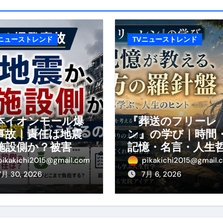
エット
の真実
Vニューストレンド
TVニューストレンド
の？①【30秒でわかる効果まとめ】#アーモンド #ダイエット 
返済か、自己破産かひろゆきさんならどちらを選びますか？ #sh
康、ダイエットにとても重要な女性ホルモンと男性ホルモン
行っても返金されません
本イオンモール爆
『葬送のフリーレ
事故｜責任は地震
ン』の学び｜時間
めドメイン特集- ビジネスの信用を築く――そのすべての起点
施設側か？被害者
記憶・名言・人生
の補償や損害賠償
学から読み解く生
pikakichi2015@gmail.com
pikakichi2015@gmail.
2026 完全攻略ガイド 今こそ買い時！ゲーミングPC・高性能BT
わかりやすく解説
方
7月 30, 2026
7月 6, 2026
時代へ Pebblebee × iMazing で完成する「究極のス
マホ代。 BB.exciteモバイル「Fitプラン」完全ガイド
る」に変わる30日間 ― 科学的メソッドで英語脳を作る完全