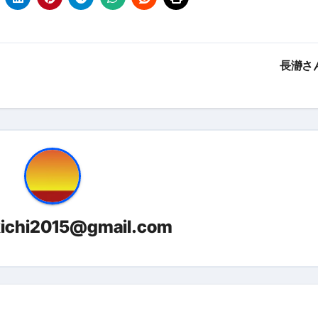
金前の売上をすぐに現金で受け取る方法
可能な資金調達法3選！#shorts
リスクが高い #shorts
長瀞さ
量の「33000円」になる！
セルフバックの全貌！危険回避と安全な稼ぎ方を徹底解説
に695万円も投資してる営業39歳サラリーマン【2025年10月3
合ってありますか？#Shorts
い！初心者でも成果を出す電話の仕方はコレ！
kichi2015@gmail.com
すすめの資金調達4選
なこと7選
4選#Shorts