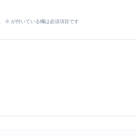
最安1万円台＆ハワイ朝食付き割引まで網羅 ― “失敗せずに選
。
※
が付いている欄は必須項目です
：国内航空券＋ホテルが“セット割”で最安級！ スカイマーク／
e】今注目のドメインをご紹介
何をするサイトか”が一目で伝わ
①【30秒でわかる効果まとめ】#梅干し #ダイエット #筋トレ
なるの？②【30秒でわかる効果まとめ】#ダイエット #筋トレ 
①【30秒でわかる効果まとめ】#バナナ #ダイエット #筋トレ
けたらどうなるのか？ #ダイエット #プロテイン #痩せる
完成まで。ムームードメインなら“全部まとめて”安心スタート
ド｜“着る布団”で肩・首・足元の冷えを根こそぎ防ぐ！素材別
完全攻略”｜シンサレート・羽毛・人工羽毛・調温・吸湿発熱…
ル付き・筋力アシスト・ツイスト・天然木まで徹底分類！室内で