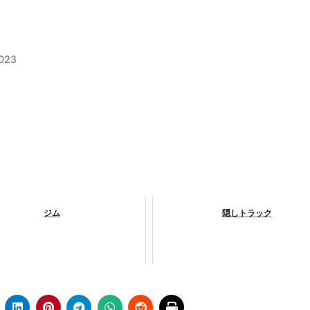
料査定は危険？情報収集との関係と見分け方を解説
係｜最新観測データと前兆現象を徹底解説【2026】
2023
地震の関連性は？
RIGHT」取り扱い開始＆リリース記念キャンペーン【ムームード
コイン」がもらえる超お得アプリ
かかるのか？勘定科目・仕訳・申告書記載方法
これが日本が残念な国になった理由です。国民は●●をしないとこ
00円を妄想シナリオ検証してみた！ズボラ株投資
ジム
隠しトラック
】一覧※YouTubeブログSNS共通
実に取り組むべき！ #shorts
っかからないための方法 #投資詐欺 #詐欺 #弁護士 #法律