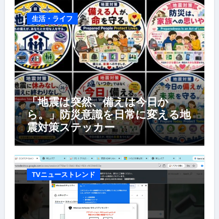
生活・ライフ
「地震は突然、備えは今日か
ら。」防災意識を日常に変える地
震対策ステッカー
TVニューストレンド