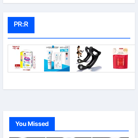
PR:R
You Missed