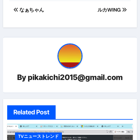
投
なぁちゃん
ルカWING
稿
ナ
ビ
ゲ
ー
By
pikakichi2015@gmail.com
シ
ョ
ン
Related Post
TVニューストレンド