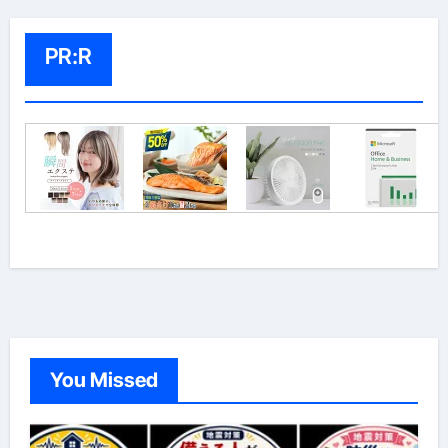
PR:R
You Missed