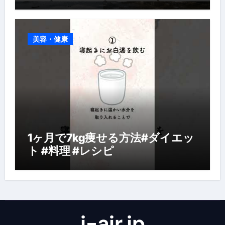
美容・健康
1ヶ月で7kg痩せる方法#ダイエッ
ト #料理 #レシピ
j-air.jp