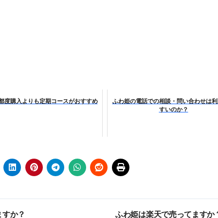
行っても返金されません
めドメイン特集- ビジネスの信用を築く――そのすべての起点
2026 完全攻略ガイド 今こそ買い時！ゲーミングPC・高性能BT
時代へ Pebblebee × iMazing で完成する「究極のス
都度購入よりも定期コースがおすすめ
ふわ姫の電話での相談・問い合わせは利
すいのか？
マホ代。 BB.exciteモバイル「Fitプラン」完全ガイド
る」に変わる30日間 ― 科学的メソッドで英語脳を作る完全
最安1万円台＆ハワイ朝食付き割引まで網羅 ― “失敗せずに選
：国内航空券＋ホテルが“セット割”で最安級！ スカイマーク／
e】今注目のドメインをご紹介
何をするサイトか”が一目で伝わ
①【30秒でわかる効果まとめ】#梅干し #ダイエット #筋トレ
ますか？
ふわ姫は楽天で売ってますか