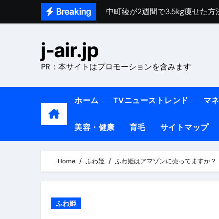
Skip
Breaking
中町綾が2週間で3.5kg痩せた方法 
to
【医者が解説】食べたら痩せる食
content
j-air.jp
【医者が解説】このふくらはぎ
PR：本サイトはプロモーションを含みます
【ダイエット迷子必見】38歳
【美容】ダイエットに対する私
ホーム
TVニューストレンド
マ
【1日ダイエットルーティン】運動
美容・健康
育毛
サイトマップ
『葬送のフリーレン』の学び｜
リサイクル業者の無料回収・無
Home
ふわ姫
ふわ姫はアマゾンに売ってますか？
山梨県震度6弱と富士山噴火の関
青森県震度6とベネゼエラM7級
ふわ姫
Cookie同意管理ツール「ST