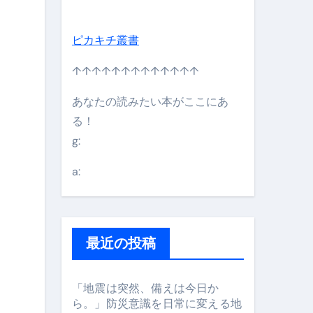
日】 #bitcoin #全財産 #暗号資産
ピカキチ叢書
↑↑↑↑↑↑↑↑↑↑↑↑↑
あなたの読みたい本がここにあ
る！
g:
a:
最近の投稿
#筋トレ #美容 #健康 #雑学 #ナレーター #小林将大
orts
「地震は突然、備えは今日か
ら。」防災意識を日常に変える地