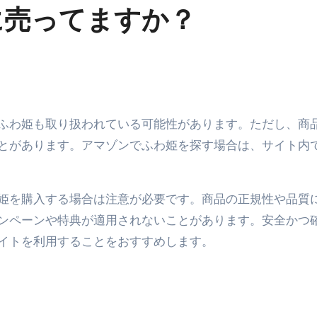
に売ってますか？
コイン」がもらえる超お得アプリ
かかるのか？勘定科目・仕訳・申告書記載方法
これが日本が残念な国になった理由です。国民は●●をしないとこ
00円を妄想シナリオ検証してみた！ズボラ株投資
】一覧※YouTubeブログSNS共通
とがあります。アマゾンでふわ姫を探す場合は、サイト内
実に取り組むべき！ #shorts
っかからないための方法 #投資詐欺 #詐欺 #弁護士 #法律
姫を購入する場合は注意が必要です。商品の正規性や品質
金前の売上をすぐに現金で受け取る方法
ンペーンや特典が適用されないことがあります。安全かつ
可能な資金調達法3選！#shorts
イトを利用することをおすすめします。
リスクが高い #shorts
量の「33000円」になる！