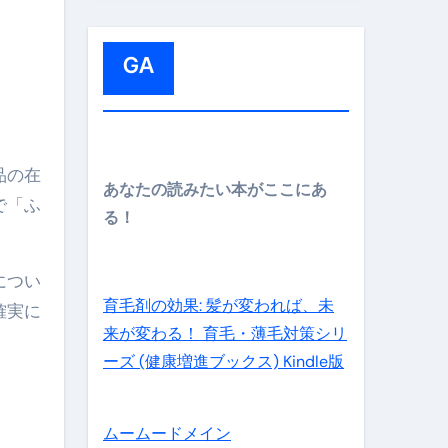
:
GA
の先さらに貧しくなります。【 竹花貴騎 切り抜き 会社員 
あなたの読みたい本がここにあ
で「ふ
る！
につい
育毛剤の効果: 髪が変われば、未
確実に
来が変わる！ 育毛・薄毛対策シリ
ーズ (健康増進ブックス) Kindle版
ムームードメイン