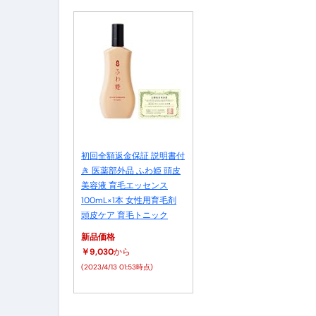
【即金】3時間で5万円稼ぐ
【超高騰】爆上がりしたビットコイン
Q：借りた借金を返さなくていい場
【必見】もう営業電話は怖くな
フリーランス・個人事業主にお
自己破産中に絶対にしてはダメ
初回全額返金保証 説明書付
き 医薬部外品 ふわ姫 頭皮
自己破産にまつわるよくある勘違い
美容液 育毛エッセンス
100mL×1本 女性用育毛剤
体脂肪が落ちる朝食3選 #ダイ
頭皮ケア 育毛トニック
No.102 9割が勘違い 自己破産
新品価格
￥9,030
から
アーモンドを毎日食べたらどうなる
(2023/4/13 01:53時点)
【ひろゆき】借金1億円あります 
セラピストのための！美容、健