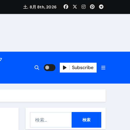
土. 8月 8th, 2026
活用術】
フ
付き | ダイエット中の食事
Subscribe
検
メイン】
索