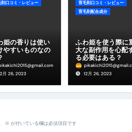
毛剤口コミ・レビュー
育毛剤口コミ・レビュー
だけ」じゃない。日常の“重だるさ”を軽くする選択肢
育毛剤配合成分
イド｜スマホ対応・防寒・撥水・作業用（ニトリル/ビニール）
り・肌へのやさしさ・防水・充電方式まで失敗しない選び方
わ姫の香りは使い
ふわ姫を使う際に
集音器との違い・タイプ別比較・価格の考え方・失敗しないチェ
けやすいものなの
大な副作用を心配
ド：高級クリッパー・ニッパー・電動まで、硬い爪／巻き爪／
？
る必要はある？
pikakichi2015@gmail.com
pikakichi2015@gmail.
：ズワイ・タラバ・ポーション・カット済みの選び方と、年末年始
12月 26, 2023
12月 26, 2023
暮らしが生んだ“完成された保存食文化”
少しだけ甘くする、現代スイーツ文化のすべて ―
。」防災意識を日常に変える地震対策ステッカー
。
※
が付いている欄は必須項目です