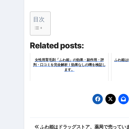
弁護士解説【詐欺被害】警察に
目次
5キロ痩せる簡単な方法
ムームードメイン 2月のおすす
Related posts:
FRONTIER スーパーセール
なくす不安と消える恐怖をゼロにする
女性用育毛剤「ふわ姫」の効果・副作用・評
ふわ姫は
判・口コミを完全解析！効果なしの噂を検証し
使った分だけ支払う、いちばん賢いス
ます。
英語が「聞こえる・分かる・話せ
【海外ツアー完全ガイド】アジア
新春スペシャルセール完全ガイド
【ムームードメイン】 【.sit
投
梅干しを毎日食べたらどうなるの？
ふわ姫はドラッグストア、薬局で売ってい