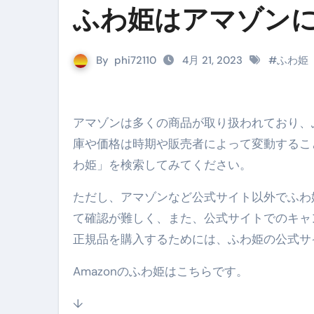
ふわ姫はアマゾン
金融ブラックでも毎日「ビット
【輸入消費税】輸入に消費税は
By
phi72110
4月 21, 2023
#
ふわ姫
この動画は国にすぐ消されます。
意外にありえる？日経平均400
アマゾンは多くの商品が取り扱われており、ふわ姫も取り扱われている可能性があります。ただし、商品の在
アフィリエイト【稼げるキーワード
庫や価格は時期や販売者によって変動するこ
【必見】融資受けるなら”コレ”を確
わ姫」を検索してみてください。
弁護士が教える「投資詐欺」に引
ただし、アマゾンなど公式サイト以外でふわ
【PR】フリーランス必見！入
て確認が難しく、また、公式サイトでのキャ
【2023年最新】金融ブラックでも
正規品を購入するためには、ふわ姫の公式サ
個人事業主は銀行から融資を受けると
Amazonのふわ姫はこちらです。
【誰でも出来る】3万円が10％増
↓