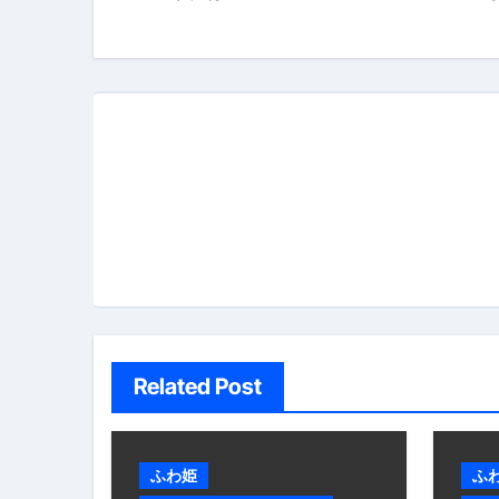
稿
ブルーベリーを毎日食べたらどう
ナ
バナナを毎日食べたらどうなるの？
ビ
筋トレせずにプロテインを飲み続
ゲ
ドメイン取得からホームページ
ー
かいまき（掻巻き）超完全ガイ
シ
【最新版】掛け布団の選び方“
ョ
【アシストステッパー】ハンド
ン
【2026年最新保存版】エア
Related Post
コロナウイルス完全解説ガイド 
「3秒で整う、新しい栄養補給」
ふわ姫
ふ
クリスマスの魔法で、心と未