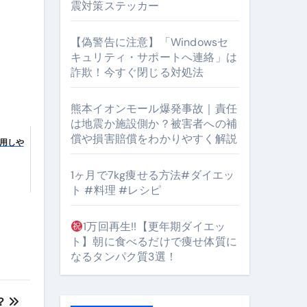
震対策ステッカー
【偽警告に注意】「Windowsセ
キュリティ・サポートへ連絡」は
詐欺！今すぐ閉じる対処法
となるのが独自ドメイン
熊本イオンモール爆発事故｜責任
Oを最安で手に入れる方法
は地震か施設側か？被害者への補
マホ防衛システム」完全ガイド
償や損害賠償をわかりやすく解説
用しや
1ヶ月で7kg痩せる方法#ダイエッ
ト #料理 #レシピ
ガイド
ぶ”実践大全
1万回再生!!【更年期ダイエッ
ト】朝に食べるだけで痩せ体質に
Peach／FDA／ソラシドエアを目的別に選ぶコツと、失敗し
なるタンパク質3選！
る。いま選ばれている新定番ドメイン
 #美容 #健康 #雑学 #ナレーター #小林将大
？