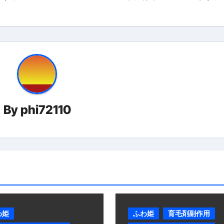
なるの？②【30秒でわかる効果まとめ】#ダイエット #筋トレ 
①【30秒でわかる効果まとめ】#バナナ #ダイエット #筋トレ
けたらどうなるのか？ #ダイエット #プロテイン #痩せる
完成まで。ムームードメインなら“全部まとめて”安心スタート
ド｜“着る布団”で肩・首・足元の冷えを根こそぎ防ぐ！素材別
By
phi72110
完全攻略”｜シンサレート・羽毛・人工羽毛・調温・吸湿発熱…
ル付き・筋力アシスト・ツイスト・天然木まで徹底分類！室内で
トリ超新春セール＆セット割完全攻略ガイド｜海外・国内旅行を
― 正しく知ることが、最大の感染対策になる ―
 飲むミスト（IN MIST）とは何か──「飲む」という行為を
わ姫
ふわ姫
育毛剤副作用
来を彩る方法――「ただのイベント」を一生の思い出に変える