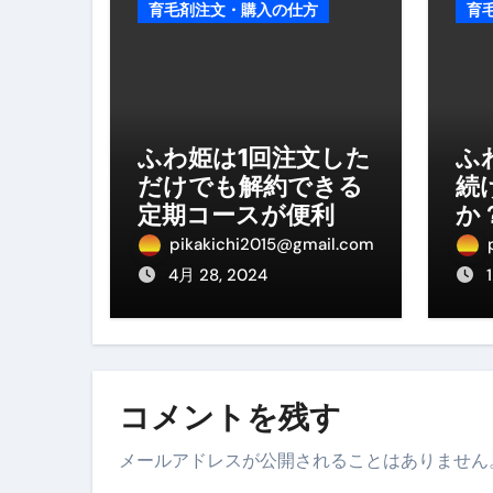
育毛剤注文・購入の仕方
育
磁気ネックレスは「首に着ける
【最新】手袋の選び方 完全ガ
電気カミソリ完全ガイド｜深剃
ふわ姫は1回注文した
ふ
補聴器の選び方 完全ガイド｜
だけでも解約できる
続
失敗しない「爪切り」完全ガイ
定期コースが便利
か
pikakichi2015@gmail.com
失敗しない「カニ」完全ガイド
4月 28, 2024
松前漬とは何か──北海道の海と
スイーツ完全ガイド ― 人生を
「地震は突然、備えは今日から
コメントを残す
メールアドレスが公開されることはありません