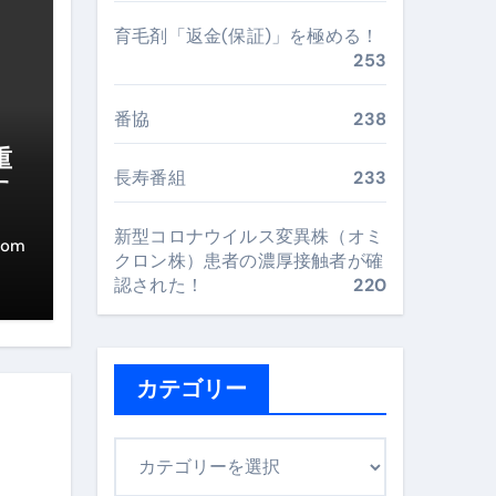
育毛剤「返金(保証)」を極める！
253
まで目的別に失敗しない
番協
238
重
ックリスト（高齢者にも）
長寿番組
233
す
飛び散り対策の選び方
新型コロナウイルス変異株（オミ
com
に“満足度MAX”で食べるコツ
クロン株）患者の濃厚接触者が確
認された！
220
カテゴリー
カ
テ