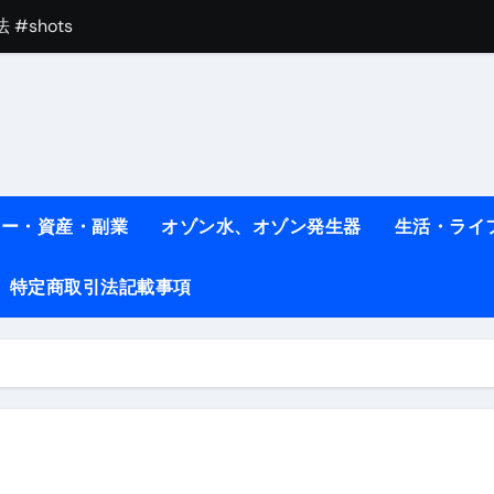
#shots
べ物7選 #ダイエット
痩せ本当に効果ある？ #エクササイズ
人生最後のダイエット、食事はこれからやりました！【あすけん
の考え方と実践方法を解説します【健康】
ネー・資産・副業
オゾン水、オゾン発生器
生活・ライ
なしで2ヶ月で10kg減量した、私の痩せる9つの習慣 | レシピ
特定商取引法記載事項
時間・記憶・名言・人生哲学から読み解く生き方
料査定は危険？情報収集との関係と見分け方を解説
係｜最新観測データと前兆現象を徹底解説【2026】
地震の関連性は？
RIGHT」取り扱い開始＆リリース記念キャンペーン【ムームード