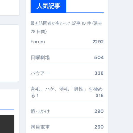
人気記事
#美容 #健康 #雑学 #ナレーター #小林将大
 #美容 #健康 #雑学 #ナレーター #小林将大
最も訪問者が多かった記事 10 件 (過去
28 日間)
Forum
2292
おすすめ・選び方・洗い方・Q&Aまで
日曜劇場
504
あなたの寝室に最適解を出す快眠ガイド
バウアー
338
“足腰と体幹”を育てる選び方＆続け方ガイド
育毛、ハゲ、薄毛「男性」を極め
最安値で実現する究極の旅術
る！
316
追っかけ
290
再定義する新しいサプリ体験
満員電車
260
完全ガイドブック