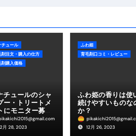
トリ超新春セール＆セット割完全攻略ガイド｜海外・国内旅行を
― 正しく知ることが、最大の感染対策になる ―
 飲むミスト（IN MIST）とは何か──「飲む」という行為を
来を彩る方法――「ただのイベント」を一生の思い出に変える
ナチュール
ふわ姫
毛剤注文・購入の仕方
育毛剤口コミ・レビュー
だけ」じゃない。日常の“重だるさ”を軽くする選択肢
毛剤購入価格
イド｜スマホ対応・防寒・撥水・作業用（ニトリル/ビニール）
り・肌へのやさしさ・防水・充電方式まで失敗しない選び方
集音器との違い・タイプ別比較・価格の考え方・失敗しないチェ
ナチュールのシャ
ふわ姫の香りは使
プー・トリートメ
続けやすいものな
ド：高級クリッパー・ニッパー・電動まで、硬い爪／巻き爪／
トにモニター募集
か？
：ズワイ・タラバ・ポーション・カット済みの選び方と、年末年始
ある？
pikakichi2015@gmail.com
pikakichi2015@gmail.
12月 28, 2023
12月 26, 2023
暮らしが生んだ“完成された保存食文化”