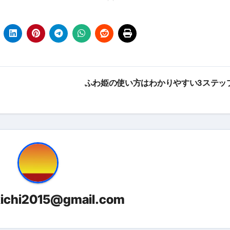
最安1万円台＆ハワイ朝食付き割引まで網羅 ― “失敗せずに選
：国内航空券＋ホテルが“セット割”で最安級！ スカイマーク／
e】今注目のドメインをご紹介
何をするサイトか”が一目で伝わ
①【30秒でわかる効果まとめ】#梅干し #ダイエット #筋トレ
ふわ姫の使い方はわかりやすい3ステッ
なるの？②【30秒でわかる効果まとめ】#ダイエット #筋トレ 
①【30秒でわかる効果まとめ】#バナナ #ダイエット #筋トレ
けたらどうなるのか？ #ダイエット #プロテイン #痩せる
完成まで。ムームードメインなら“全部まとめて”安心スタート
ド｜“着る布団”で肩・首・足元の冷えを根こそぎ防ぐ！素材別
kichi2015@gmail.com
完全攻略”｜シンサレート・羽毛・人工羽毛・調温・吸湿発熱…
ル付き・筋力アシスト・ツイスト・天然木まで徹底分類！室内で