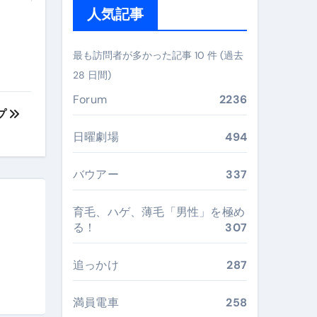
人気記事
ぶ”実践大全
Peach／FDA／ソラシドエアを目的別に選ぶコツと、失敗し
最も訪問者が多かった記事 10 件 (過去
28 日間)
る。いま選ばれている新定番ドメイン
Forum
2236
 #美容 #健康 #雑学 #ナレーター #小林将大
プ
#美容 #健康 #雑学 #ナレーター #小林将大
日曜劇場
494
 #美容 #健康 #雑学 #ナレーター #小林将大
バウアー
337
育毛、ハゲ、薄毛「男性」を極め
る！
307
おすすめ・選び方・洗い方・Q&Aまで
追っかけ
287
あなたの寝室に最適解を出す快眠ガイド
満員電車
258
“足腰と体幹”を育てる選び方＆続け方ガイド