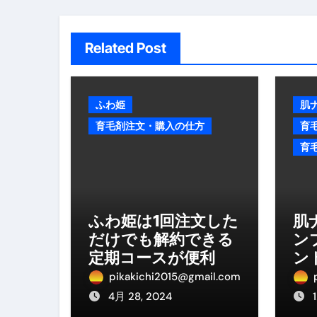
ン
【2026年最新保存版】エア
コロナウイルス完全解説ガイド 
Related Post
「3秒で整う、新しい栄養補給」
クリスマスの魔法で、心と未
ふわ姫
肌
育毛剤注文・購入の仕方
育
磁気ネックレスは「首に着ける
育
【最新】手袋の選び方 完全ガ
電気カミソリ完全ガイド｜深剃
補聴器の選び方 完全ガイド｜
ふわ姫は1回注文した
肌
だけでも解約できる
ン
失敗しない「爪切り」完全ガイ
定期コースが便利
ン
失敗しない「カニ」完全ガイド
は
pikakichi2015@gmail.com
4月 28, 2024
松前漬とは何か──北海道の海と