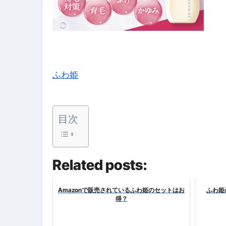
No.102 9割が勘違い 自己破産
アーモンドを毎日食べたらどうなる
【ひろゆき】借金1億円あります 
ふわ姫
セラピストのための！美容、健
弁護士解説【詐欺被害】警察に
目次
5キロ痩せる簡単な方法
ムームードメイン 2月のおすす
FRONTIER スーパーセール
Related posts:
なくす不安と消える恐怖をゼロにする
Amazonで販売されているふわ姫のセットはお
ふわ姫
得？
使った分だけ支払う、いちばん賢いス
英語が「聞こえる・分かる・話せ