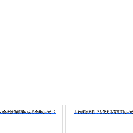
の真実
の？①【30秒でわかる効果まとめ】#アーモンド #ダイエット 
返済か、自己破産かひろゆきさんならどちらを選びますか？ #sh
康、ダイエットにとても重要な女性ホルモンと男性ホルモン
行っても返金されません
めドメイン特集- ビジネスの信用を築く――そのすべての起点
2026 完全攻略ガイド 今こそ買い時！ゲーミングPC・高性能BT
時代へ Pebblebee × iMazing で完成する「究極のス
の会社は信頼感のある企業なのか？
ふわ姫は男性でも使える育毛剤なの
マホ代。 BB.exciteモバイル「Fitプラン」完全ガイド
る」に変わる30日間 ― 科学的メソッドで英語脳を作る完全