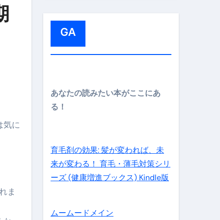
:
期
GA
メイン】
あなたの読みたい本がここにあ
る！
は気に
の先さらに貧しくなります。【 竹花貴騎 切り抜き 会社員 
育毛剤の効果: 髪が変われば、未
来が変わる！ 育毛・薄毛対策シリ
ーズ (健康増進ブックス) Kindle版
されま
ムームードメイン