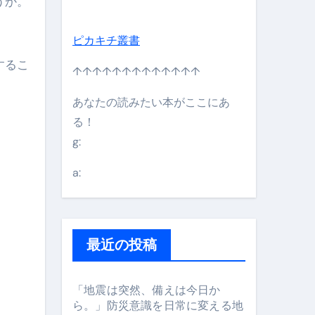
うか。
ピカキチ叢書
するこ
↑↑↑↑↑↑↑↑↑↑↑↑↑
あなたの読みたい本がここにあ
る！
g:
日】 #bitcoin #全財産 #暗号資産
a:
最近の投稿
「地震は突然、備えは今日か
ら。」防災意識を日常に変える地