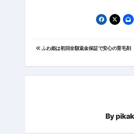
【海外ツアー完全ガイド】アジア
新春スペシャルセール完全ガイド
【ムームードメイン】 【.sit
投
梅干しを毎日食べたらどうなるの？
ふわ姫は初回全額返金保証で安心の育毛剤
稿
ブルーベリーを毎日食べたらどう
ナ
バナナを毎日食べたらどうなるの？
ビ
筋トレせずにプロテインを飲み続
ゲ
ドメイン取得からホームページ
ー
かいまき（掻巻き）超完全ガイ
By
pika
シ
【最新版】掛け布団の選び方“
ョ
【アシストステッパー】ハンド