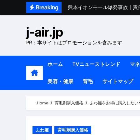
Skip
Breaking
熊本イオンモール爆発事故｜責
to
1ヶ月で7kg痩せる方法#ダイエッ
content
j-air.jp
1万回再生!!【更年期ダイエ
PR：本サイトはプロモーションを含みます
【医者が教える】本当に痩せる
中町綾が2週間で3.5kg痩せた方法 
ホーム
TVニューストレンド
マ
【医者が解説】食べたら痩せる食
美容・健康
育毛
サイトマップ
【医者が解説】このふくらはぎ
【ダイエット迷子必見】38歳
Home
育毛剤購入価格
ふわ姫をお得に購入したい
【美容】ダイエットに対する私
【1日ダイエットルーティン】運動
ふわ姫
育毛剤購入価格
『葬送のフリーレン』の学び｜