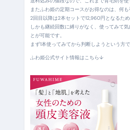
送料込みの値段なので、これまで育毛剤を使
【PR】フリーランス必見！入
またふわ姫の定期コースがお得なのは、何も
【2023年最新】金融ブラックでも
2回目以降は2本セットで12,960円となる
個人事業主は銀行から融資を受けると
しかも継続回数に縛りがなく、使ってみて気
とが可能です。
【誰でも出来る】3万円が10％増
まず1本使ってみてから判断しようという方
【即金】3時間で5万円稼ぐ
ふわ姫公式サイト情報はこちら↓
【超高騰】爆上がりしたビットコイン
Q：借りた借金を返さなくていい場
【必見】もう営業電話は怖くな
フリーランス・個人事業主にお
自己破産中に絶対にしてはダメ
自己破産にまつわるよくある勘違い
体脂肪が落ちる朝食3選 #ダイ