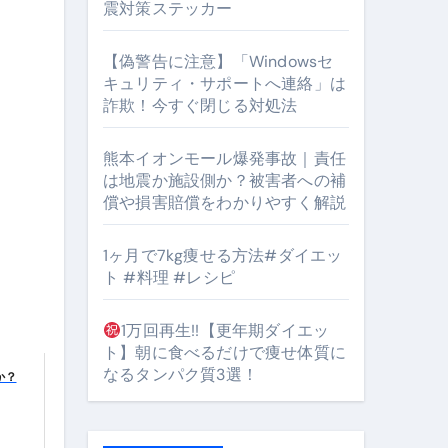
震対策ステッカー
【偽警告に注意】「Windowsセ
#筋トレ #美容 #健康 #雑学 #ナレーター #小林将大
キュリティ・サポートへ連絡」は
詐欺！今すぐ閉じる対処法
orts
熊本イオンモール爆発事故｜責任
は地震か施設側か？被害者への補
償や損害賠償をわかりやすく解説
1ヶ月で7kg痩せる方法#ダイエッ
ト #料理 #レシピ
となるのが独自ドメイン
Oを最安で手に入れる方法
1万回再生!!【更年期ダイエッ
ト】朝に食べるだけで痩せ体質に
マホ防衛システム」完全ガイド
なるタンパク質3選！
か？
ガイド