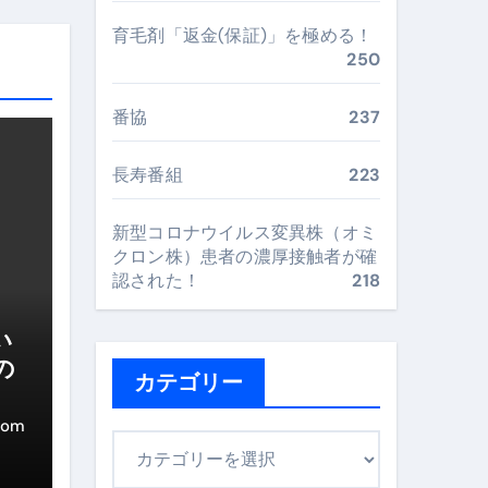
最安値で実現する究極の旅術
育毛剤「返金(保証)」を極める！
250
再定義する新しいサプリ体験
番協
237
完全ガイドブック
長寿番組
223
新型コロナウイルス変異株（オミ
まで目的別に失敗しない
クロン株）患者の濃厚接触者が確
認された！
218
ックリスト（高齢者にも）
い
の
飛び散り対策の選び方
カテゴリー
に“満足度MAX”で食べるコツ
com
カ
テ