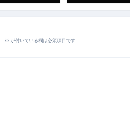
少しだけ甘くする、現代スイーツ文化のすべて ―
。」防災意識を日常に変える地震対策ステッカー
。
※
が付いている欄は必須項目です