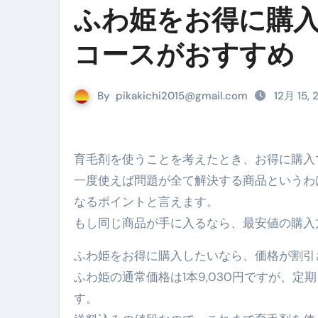
ふわ姫をお得に購
リサイクル業者の無料回収・無
山梨県震度6弱と富士山噴火の関
コースがおすすめ
青森県震度6とベネゼエラM7級
By
pikakichi2015@gmail.com
Cookie同意管理ツール「ST
12月 15,
金融ブラックでも毎日「ビット
【輸入消費税】輸入に消費税は
育毛剤を使うことを考えたとき、お得に購
一度使えば問題が全て解決する商品というわ
この動画は国にすぐ消されます。
なるポイントと言えます。
意外にありえる？日経平均400
もし同じ商品が手に入るなら、最安値の購入
アフィリエイト【稼げるキーワード
ふわ姫をお得に購入したいなら、価格が割引
【必見】融資受けるなら”コレ”を確
ふわ姫の通常価格は1本9,030円ですが、定期
弁護士が教える「投資詐欺」に引
す。