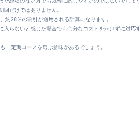
った経験のない方でも気軽に試しやすいのではないでしょ
金前の売上をすぐに現金で受け取る方法
初回だけではありません。
可能な資金調達法3選！#shorts
ため、約28％の割引が適用される計算になります。
リスクが高い #shorts
に入らないと感じた場合でも余分なコストをかけずに対応
量の「33000円」になる！
でも、定期コースを選ぶ意味があるでしょう。
セルフバックの全貌！危険回避と安全な稼ぎ方を徹底解説
に695万円も投資してる営業39歳サラリーマン【2025年10月3
合ってありますか？#Shorts
い！初心者でも成果を出す電話の仕方はコレ！
すすめの資金調達4選
なこと7選
4選#Shorts
エット