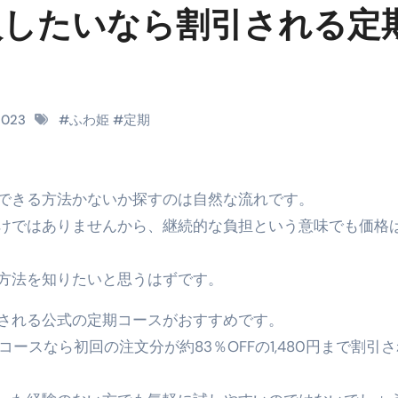
入したいなら割引される定
料査定は危険？情報収集との関係と見分け方を解説
係｜最新観測データと前兆現象を徹底解説【2026】
地震の関連性は？
RIGHT」取り扱い開始＆リリース記念キャンペーン【ムームード
 2023
#
ふわ姫
#
定期
コイン」がもらえる超お得アプリ
かかるのか？勘定科目・仕訳・申告書記載方法
入できる方法かないか探すのは自然な流れです。
けではありませんから、継続的な負担という意味でも価格
これが日本が残念な国になった理由です。国民は●●をしないとこ
00円を妄想シナリオ検証してみた！ズボラ株投資
方法を知りたいと思うはずです。
】一覧※YouTubeブログSNS共通
される公式の定期コースがおすすめです。
実に取り組むべき！ #shorts
コースなら初回の注文分が約83％OFFの1,480円まで割引
っかからないための方法 #投資詐欺 #詐欺 #弁護士 #法律