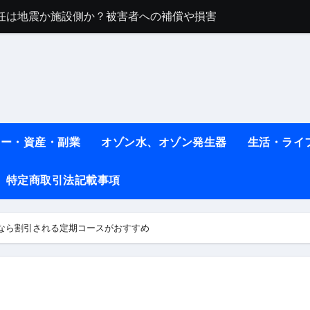
任は地震か施設側か？被害者への補償や損害賠償をわかりやす
ト #料理 #レシピ
ット】朝に食べるだけで痩せ体質になるタンパク質3選！
薬はコレ！ #医療ダイエット
#shots
ネー・資産・副業
オゾン水、オゾン発生器
生活・ライ
べ物7選 #ダイエット
特定商取引法記載事項
痩せ本当に効果ある？ #エクササイズ
人生最後のダイエット、食事はこれからやりました！【あすけん
なら割引される定期コースがおすすめ
の考え方と実践方法を解説します【健康】
なしで2ヶ月で10kg減量した、私の痩せる9つの習慣 | レシピ
時間・記憶・名言・人生哲学から読み解く生き方