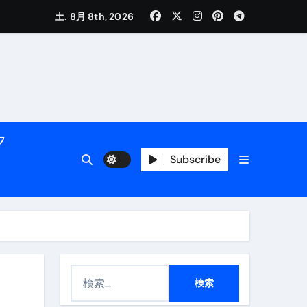
く解説
土. 8月 8th, 2026
フ
Subscribe
活用術】
付き | ダイエット中の食事
検
索