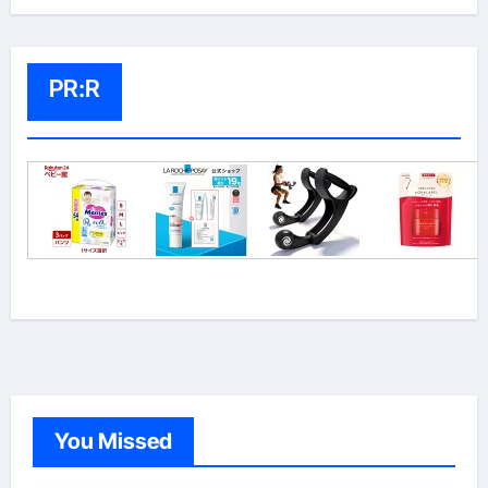
PR:R
You Missed