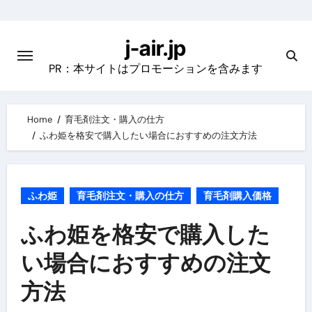
Skip
to
j-air.jp
content
PR：本サイトはプロモーションを含みます
Home
育毛剤注文・購入の仕方
ふわ姫を格安で購入したい場合におすすめの注文方法
ふわ姫
育毛剤注文・購入の仕方
育毛剤購入価格
ふわ姫を格安で購入した
い場合におすすめの注文
方法