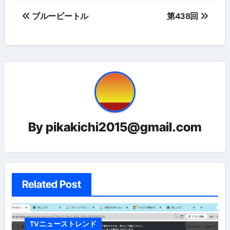
投
ブルービートル
第438回
稿
ナ
ビ
ゲ
ー
By
pikakichi2015@gmail.com
シ
ョ
ン
Related Post
TVニューストレンド