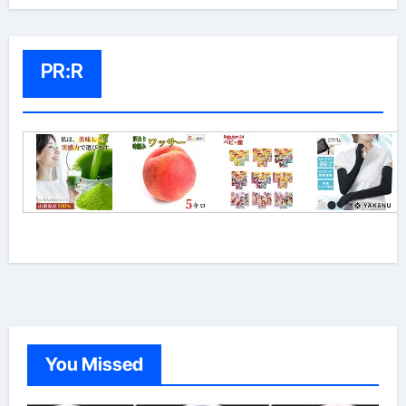
PR:R
You Missed