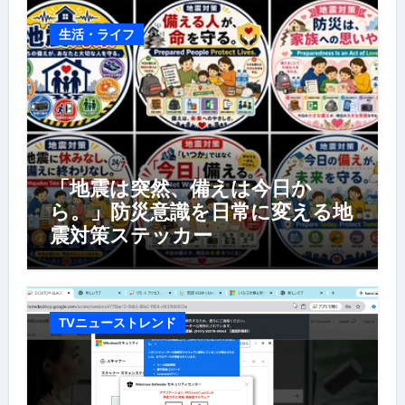
生活・ライフ
「地震は突然、備えは今日か
ら。」防災意識を日常に変える地
震対策ステッカー
TVニューストレンド