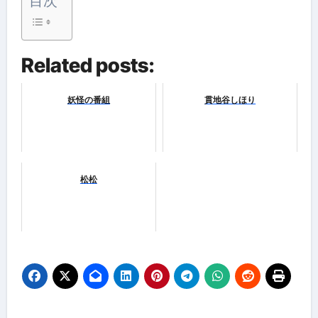
目次
Related posts:
妖怪の番組
貫地谷しほり
松松