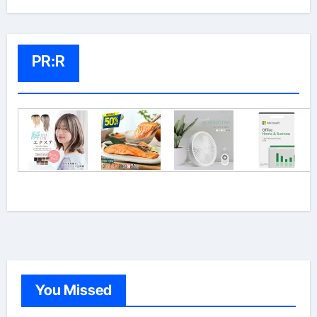
PR:R
You Missed