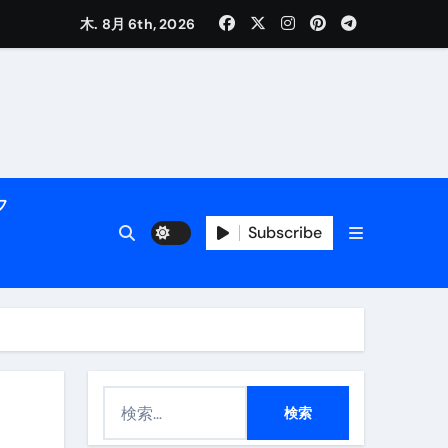
く解説
木. 8月 6th, 2026
フ
Subscribe
活用術】
付き | ダイエット中の食事
検
索