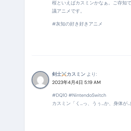
桜といえばカスミンかなぁ。ご存知で
【2026年最新保存版】エア
議アニメです。
コロナウイルス完全解説ガイド 
#灰知の好き好きアニメ
「3秒で整う、新しい栄養補給」
クリスマスの魔法で、心と未
磁気ネックレスは「首に着ける
【最新】手袋の選び方 完全ガ
剣士
カスミン
より:
電気カミソリ完全ガイド｜深剃
2023年4月4日 5:19 AM
補聴器の選び方 完全ガイド｜
#DQ10 #NintendoSwitch
失敗しない「爪切り」完全ガイ
カスミン「く…っ、うぅ…か、身体が…
失敗しない「カニ」完全ガイド
松前漬とは何か──北海道の海と