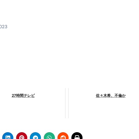
料査定は危険？情報収集との関係と見分け方を解説
係｜最新観測データと前兆現象を徹底解説【2026】
2023
地震の関連性は？
RIGHT」取り扱い開始＆リリース記念キャンペーン【ムームード
コイン」がもらえる超お得アプリ
かかるのか？勘定科目・仕訳・申告書記載方法
これが日本が残念な国になった理由です。国民は●●をしないとこ
00円を妄想シナリオ検証してみた！ズボラ株投資
27時間テレビ
佐々木希、不倫か
】一覧※YouTubeブログSNS共通
実に取り組むべき！ #shorts
っかからないための方法 #投資詐欺 #詐欺 #弁護士 #法律