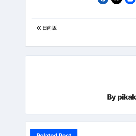
【PR】フリーランス必見！入
【2023年最新】金融ブラックでも
投
個人事業主は銀行から融資を受けると
日向坂
稿
【誰でも出来る】3万円が10％増
ナ
【即金】3時間で5万円稼ぐ
ビ
【超高騰】爆上がりしたビットコイン
ゲ
Q：借りた借金を返さなくていい場
ー
【必見】もう営業電話は怖くな
By
pika
シ
フリーランス・個人事業主にお
ョ
自己破産中に絶対にしてはダメ
ン
自己破産にまつわるよくある勘違い
Related Post
体脂肪が落ちる朝食3選 #ダイ