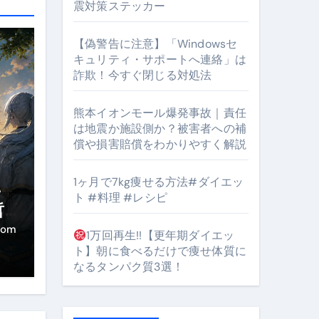
震対策ステッカー
【偽警告に注意】「Windowsセ
#筋トレ #美容 #健康 #雑学 #ナレーター #小林将大
キュリティ・サポートへ連絡」は
詐欺！今すぐ閉じる対処法
orts
熊本イオンモール爆発事故｜責任
は地震か施設側か？被害者への補
償や損害賠償をわかりやすく解説
1ヶ月で7kg痩せる方法#ダイエッ
・
ト #料理 #レシピ
となるのが独自ドメイン
哲
き
Oを最安で手に入れる方法
com
1万回再生!!【更年期ダイエッ
ト】朝に食べるだけで痩せ体質に
マホ防衛システム」完全ガイド
なるタンパク質3選！
ガイド