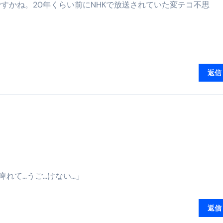
すかね。20年くらい前にNHKで放送されていた変テコ不思
トリ超新春セール＆セット割完全攻略ガイド｜海外・国内旅行を
― 正しく知ることが、最大の感染対策になる ―
 飲むミスト（IN MIST）とは何か──「飲む」という行為を
来を彩る方法――「ただのイベント」を一生の思い出に変える
返信
だけ」じゃない。日常の“重だるさ”を軽くする選択肢
イド｜スマホ対応・防寒・撥水・作業用（ニトリル/ビニール）
り・肌へのやさしさ・防水・充電方式まで失敗しない選び方
集音器との違い・タイプ別比較・価格の考え方・失敗しないチェ
ド：高級クリッパー・ニッパー・電動まで、硬い爪／巻き爪／
痺れて…うご…けない…」
：ズワイ・タラバ・ポーション・カット済みの選び方と、年末年始
返信
暮らしが生んだ“完成された保存食文化”