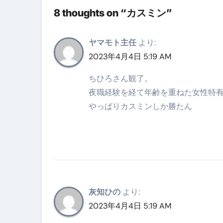
8 thoughts on “カスミン”
【海外ツアー完全ガイド】アジア
新春スペシャルセール完全ガイド
ヤマモト主任
より:
【ムームードメイン】 【.sit
2023年4月4日 5:19 AM
梅干しを毎日食べたらどうなるの？
ちひろさん観了。
夜職経験を経て年齢を重ねた女性特有
ブルーベリーを毎日食べたらどう
やっぱりカスミンしか勝たん
バナナを毎日食べたらどうなるの？
筋トレせずにプロテインを飲み続
ドメイン取得からホームページ
かいまき（掻巻き）超完全ガイ
灰知ひの
より:
【最新版】掛け布団の選び方“
2023年4月4日 5:19 AM
【アシストステッパー】ハンド