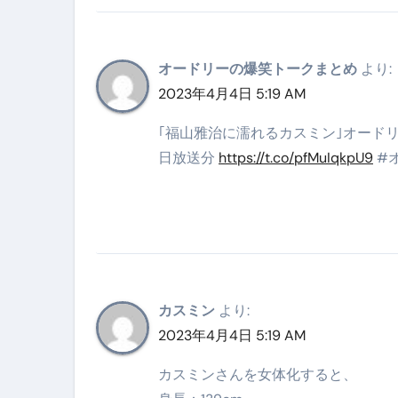
スイーツ完全ガイド ― 人生を
「地震は突然、備えは今日から
オードリーの爆笑トークまとめ
より:
2023年4月4日 5:19 AM
｢福山雅治に濡れるカスミン｣オードリー
日放送分
https://t.co/pfMuIqkpU9
#オ
カスミン
より:
2023年4月4日 5:19 AM
カスミンさんを女体化すると、