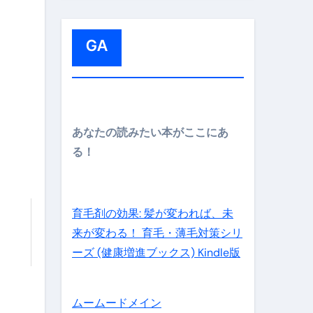
:
GA
メイン】
あなたの読みたい本がここにあ
る！
の先さらに貧しくなります。【 竹花貴騎 切り抜き 会社員 
育毛剤の効果: 髪が変われば、未
来が変わる！ 育毛・薄毛対策シリ
ーズ (健康増進ブックス) Kindle版
ムームードメイン