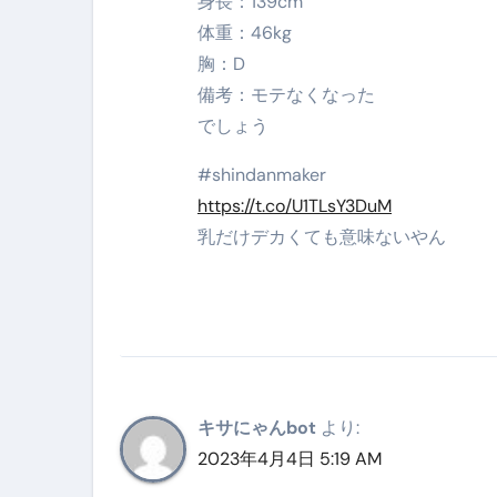
身長：139cm
体重：46kg
胸：D
備考：モテなくなった
でしょう
#shindanmaker
https://t.co/U1TLsY3DuM
乳だけデカくても意味ないやん
キサにゃんbot
より:
2023年4月4日 5:19 AM