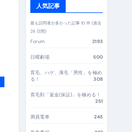
人気記事
ぶ”実践大全
Peach／FDA／ソラシドエアを目的別に選ぶコツと、失敗し
最も訪問者が多かった記事 10 件 (過去
28 日間)
る。いま選ばれている新定番ドメイン
Forum
2193
 #美容 #健康 #雑学 #ナレーター #小林将大
#美容 #健康 #雑学 #ナレーター #小林将大
日曜劇場
500
 #美容 #健康 #雑学 #ナレーター #小林将大
育毛、ハゲ、薄毛「男性」を極め
る！
308
育毛剤「返金(保証)」を極める！
251
おすすめ・選び方・洗い方・Q&Aまで
あなたの寝室に最適解を出す快眠ガイド
満員電車
245
“足腰と体幹”を育てる選び方＆続け方ガイド