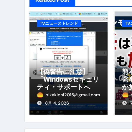
No.102 9割が勘違い 自己破産
アーモンドを毎日食べたらどうなる
TVニューストレンド
T
【ひろゆき】借金1億円あります 
セラピストのための！美容、健
弁護士解説【詐欺被害】警察に
5キロ痩せる簡単な方法
【偽警告に注意】
熊
「Windowsセキュリ
発
ムームードメイン 2月のおすす
ティ・サポートへ連
か
絡」は詐欺！今すぐ
へ
FRONTIER スーパーセール
pikakichi2015@gmail.com
閉じる対処法
を
8月 4, 2026
なくす不安と消える恐怖をゼロにする
使った分だけ支払う、いちばん賢いス
英語が「聞こえる・分かる・話せ