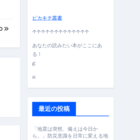
ピカキチ叢書
OO
↑↑↑↑↑↑↑↑↑↑↑↑↑
あなたの読みたい本がここにあ
る！
g:
日】 #bitcoin #全財産 #暗号資産
a:
最近の投稿
「地震は突然、備えは今日か
ら。」防災意識を日常に変える地