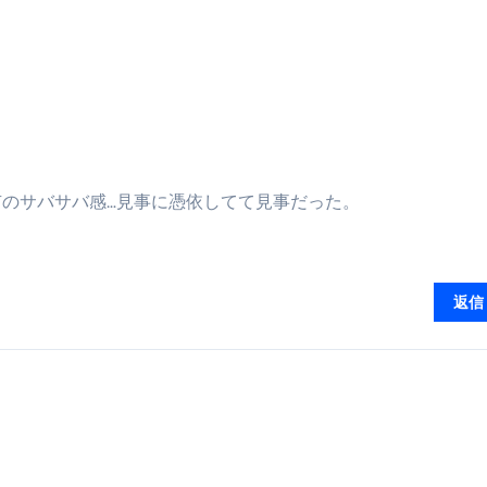
最安1万円台＆ハワイ朝食付き割引まで網羅 ― “失敗せずに選
：国内航空券＋ホテルが“セット割”で最安級！ スカイマーク／
e】今注目のドメインをご紹介
何をするサイトか”が一目で伝わ
①【30秒でわかる効果まとめ】#梅干し #ダイエット #筋トレ
のサバサバ感…見事に憑依してて見事だった。
なるの？②【30秒でわかる効果まとめ】#ダイエット #筋トレ 
①【30秒でわかる効果まとめ】#バナナ #ダイエット #筋トレ
けたらどうなるのか？ #ダイエット #プロテイン #痩せる
返信
完成まで。ムームードメインなら“全部まとめて”安心スタート
ド｜“着る布団”で肩・首・足元の冷えを根こそぎ防ぐ！素材別
完全攻略”｜シンサレート・羽毛・人工羽毛・調温・吸湿発熱…
ル付き・筋力アシスト・ツイスト・天然木まで徹底分類！室内で