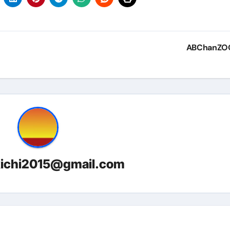
金前の売上をすぐに現金で受け取る方法
可能な資金調達法3選！#shorts
リスクが高い #shorts
ABChanZ
量の「33000円」になる！
セルフバックの全貌！危険回避と安全な稼ぎ方を徹底解説
に695万円も投資してる営業39歳サラリーマン【2025年10月3
合ってありますか？#Shorts
い！初心者でも成果を出す電話の仕方はコレ！
kichi2015@gmail.com
すすめの資金調達4選
なこと7選
4選#Shorts
エット