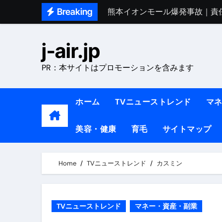
Skip
Breaking
熊本イオンモール爆発事故｜責
to
1ヶ月で7kg痩せる方法#ダイエッ
content
j-air.jp
1万回再生!!【更年期ダイエ
PR：本サイトはプロモーションを含みます
【医者が教える】本当に痩せる
中町綾が2週間で3.5kg痩せた方法 
ホーム
TVニューストレンド
マ
【医者が解説】食べたら痩せる食
美容・健康
育毛
サイトマップ
【医者が解説】このふくらはぎ
【ダイエット迷子必見】38歳
Home
TVニューストレンド
カスミン
【美容】ダイエットに対する私
【1日ダイエットルーティン】運動
TVニューストレンド
マネー・資産・副業
『葬送のフリーレン』の学び｜