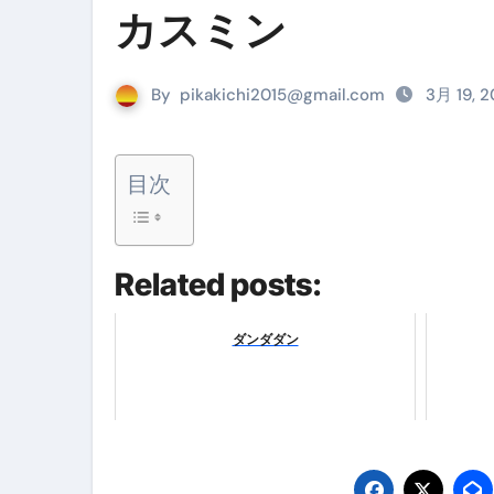
カスミン
リサイクル業者の無料回収・無
山梨県震度6弱と富士山噴火の関
By
pikakichi2015@gmail.com
3月 19, 
青森県震度6とベネゼエラM7級
Cookie同意管理ツール「ST
目次
金融ブラックでも毎日「ビット
【輸入消費税】輸入に消費税は
Related posts:
この動画は国にすぐ消されます。
意外にありえる？日経平均400
ダンダダン
アフィリエイト【稼げるキーワード
【必見】融資受けるなら”コレ”を確
弁護士が教える「投資詐欺」に引