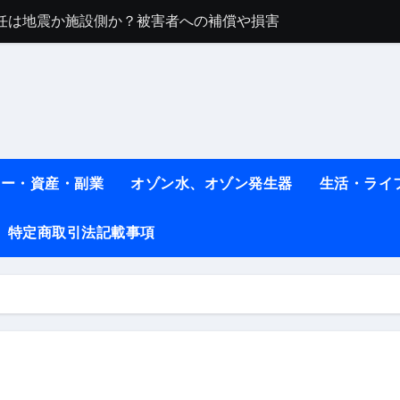
任は地震か施設側か？被害者への補償や損害賠償をわかりやす
ト #料理 #レシピ
ット】朝に食べるだけで痩せ体質になるタンパク質3選！
薬はコレ！ #医療ダイエット
#shots
ネー・資産・副業
オゾン水、オゾン発生器
生活・ライ
べ物7選 #ダイエット
特定商取引法記載事項
痩せ本当に効果ある？ #エクササイズ
人生最後のダイエット、食事はこれからやりました！【あすけん
の考え方と実践方法を解説します【健康】
なしで2ヶ月で10kg減量した、私の痩せる9つの習慣 | レシピ
時間・記憶・名言・人生哲学から読み解く生き方