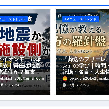
の真実
の？①【30秒でわかる効果まとめ】#アーモンド #ダイエット 
Vニューストレンド
TVニューストレンド
返済か、自己破産かひろゆきさんならどちらを選びますか？ #sh
康、ダイエットにとても重要な女性ホルモンと男性ホルモン
行っても返金されません
本イオンモール爆
『葬送のフリーレ
事故｜責任は地震
ン』の学び｜時間
めドメイン特集- ビジネスの信用を築く――そのすべての起点
施設側か？被害者
記憶・名言・人生
の補償や損害賠償
学から読み解く生
2026 完全攻略ガイド 今こそ買い時！ゲーミングPC・高性能BT
pikakichi2015@gmail.com
pikakichi2015@gmail.
わかりやすく解説
方
7月 30, 2026
7月 6, 2026
時代へ Pebblebee × iMazing で完成する「究極のス
マホ代。 BB.exciteモバイル「Fitプラン」完全ガイド
る」に変わる30日間 ― 科学的メソッドで英語脳を作る完全