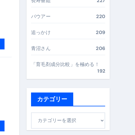
長寿番組
227
最安値で実現する究極の旅術
バウアー
220
再定義する新しいサプリ体験
追っかけ
209
完全ガイドブック
青沼さん
206
「育毛剤成分比較」を極める！
まで目的別に失敗しない
192
ックリスト（高齢者にも）
カテゴリー
飛び散り対策の選び方
に“満足度MAX”で食べるコツ
カ
テ
ゴ