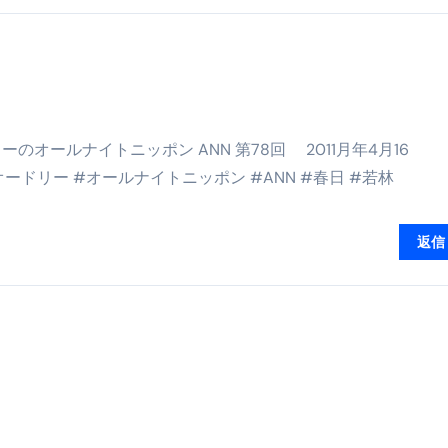
少しだけ甘くする、現代スイーツ文化のすべて ―
。」防災意識を日常に変える地震対策ステッカー
のオールナイトニッポン ANN 第78回 2011月年4月16
ードリー #オールナイトニッポン #ANN #春日 #若林
返信