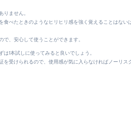
っかからないための方法 #投資詐欺 #詐欺 #弁護士 #法律
金前の売上をすぐに現金で受け取る方法
ありません。
を食べたときのようなヒリヒリ感を強く覚えることはない
可能な資金調達法3選！#shorts
リスクが高い #shorts
ので、安心して使うことができます。
量の「33000円」になる！
ずは1本試しに使ってみると良いでしょう。
セルフバックの全貌！危険回避と安全な稼ぎ方を徹底解説
証を受けられるので、使用感が気に入らなければノーリス
に695万円も投資してる営業39歳サラリーマン【2025年10月3
合ってありますか？#Shorts
い！初心者でも成果を出す電話の仕方はコレ！
すすめの資金調達4選
なこと7選
4選#Shorts