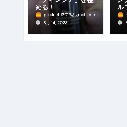
【アシストステッパー】ハンド
める！
ル
作
pikakichi2015@gmail.com
【2026年最新保存版】エア
8月 14, 2023
コロナウイルス完全解説ガイド 
「3秒で整う、新しい栄養補給」
クリスマスの魔法で、心と未
磁気ネックレスは「首に着ける
【最新】手袋の選び方 完全ガ
電気カミソリ完全ガイド｜深剃
補聴器の選び方 完全ガイド｜
失敗しない「爪切り」完全ガイ
失敗しない「カニ」完全ガイド