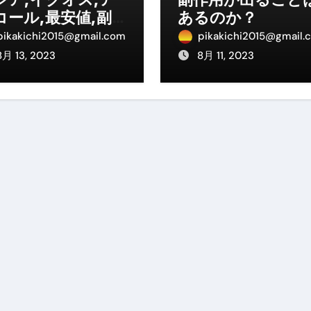
ル付き・筋力アシスト・ツイスト・天然木まで徹底分類！室内で
コール,最安値,副
あるのか？
用,」まとめて検索
pikakichi2015@gmail.com
pikakichi2015@gmail.
トリ超新春セール＆セット割完全攻略ガイド｜海外・国内旅行を
8月 13, 2023
8月 11, 2023
― 正しく知ることが、最大の感染対策になる ―
 飲むミスト（IN MIST）とは何か──「飲む」という行為を
来を彩る方法――「ただのイベント」を一生の思い出に変える
だけ」じゃない。日常の“重だるさ”を軽くする選択肢
イド｜スマホ対応・防寒・撥水・作業用（ニトリル/ビニール）
り・肌へのやさしさ・防水・充電方式まで失敗しない選び方
集音器との違い・タイプ別比較・価格の考え方・失敗しないチェ
ド：高級クリッパー・ニッパー・電動まで、硬い爪／巻き爪／
：ズワイ・タラバ・ポーション・カット済みの選び方と、年末年始