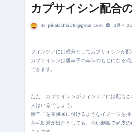
『葬送のフリーレン』の学び｜
カプサイシン配合
リサイクル業者の無料回収・無
By
pikakichi2015@gmail.com
3月 4, 2
山梨県震度6弱と富士山噴火の関
青森県震度6とベネゼエラM7級
Cookie同意管理ツール「ST
フィンジアには成分としてカプサイシンが
カプサイシンは唐辛子の辛味のもとになる成
金融ブラックでも毎日「ビット
できます。
【輸入消費税】輸入に消費税は
この動画は国にすぐ消されます。
ただ、カプサイシンがフィンジアには配合さ
意外にありえる？日経平均400
人はいるでしょう。
アフィリエイト【稼げるキーワード
唐辛子を直接頭に付けるようなイメージを持
【必見】融資受けるなら”コレ”を確
育毛効果が出たとしても、強い刺激で頭皮の
ことです。