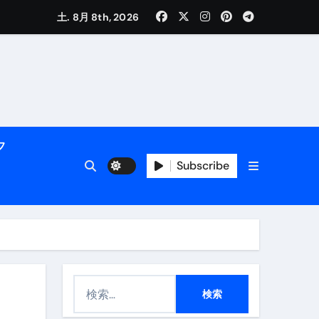
土. 8月 8th, 2026
く解説
フ
Subscribe
活用術】
検
付き | ダイエット中の食事
索