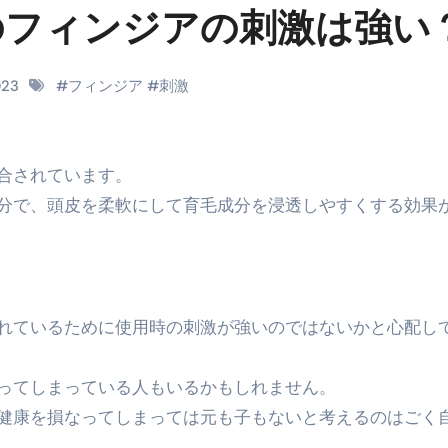
時間・記憶・名言・人生哲学から読み解く生き方
のフィンジアの刺激は強い
料査定は危険？情報収集との関係と見分け方を解説
023
#
フィンジア
#
刺激
係｜最新観測データと前兆現象を徹底解説【2026】
地震の関連性は？
RIGHT」取り扱い開始＆リリース記念キャンペーン【ムームード
配合されています。
分で、頭皮を柔軟にして育毛成分を浸透しやすくする効果
コイン」がもらえる超お得アプリ
かかるのか？勘定科目・仕訳・申告書記載方法
これが日本が残念な国になった理由です。国民は●●をしないとこ
れているために使用時の刺激が強いのではないかと心配し
00円を妄想シナリオ検証してみた！ズボラ株投資
】一覧※YouTubeブログSNS共通
ってしまっている人もいるかもしれません。
実に取り組むべき！ #shorts
健康を損なってしまっては元も子もないと考えるのはごく