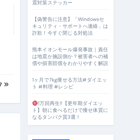
震対策ステッカー
【偽警告に注意】「Windowsセ
キュリティ・サポートへ連絡」は
詐欺！今すぐ閉じる対処法
#筋トレ #美容 #健康 #雑学 #ナレーター #小林将大
orts
熊本イオンモール爆発事故｜責任
は地震か施設側か？被害者への補
償や損害賠償をわかりやすく解説
1ヶ月で7kg痩せる方法#ダイエッ
？
ト #料理 #レシピ
となるのが独自ドメイン
1万回再生!!【更年期ダイエッ
Oを最安で手に入れる方法
ト】朝に食べるだけで痩せ体質に
なるタンパク質3選！
マホ防衛システム」完全ガイド