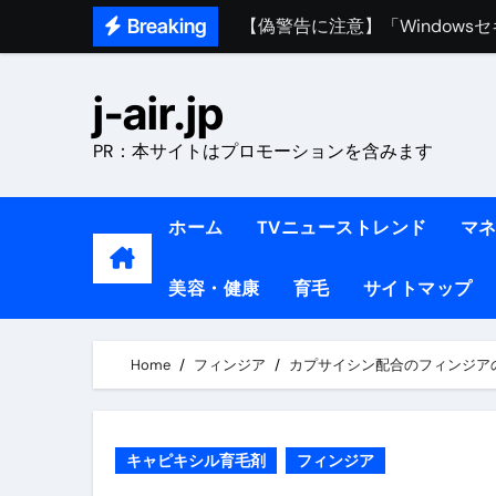
Skip
【偽警告に注意】「Window
Breaking
to
熊本イオンモール爆発事故｜責
content
j-air.jp
1ヶ月で7kg痩せる方法#ダイエッ
1万回再生!!【更年期ダイエ
PR：本サイトはプロモーションを含みます
【医者が教える】本当に痩せる
ホーム
TVニューストレンド
マ
中町綾が2週間で3.5kg痩せた方法 
【医者が解説】食べたら痩せる食
美容・健康
育毛
サイトマップ
【医者が解説】このふくらはぎ
Home
フィンジア
カプサイシン配合のフィンジア
【ダイエット迷子必見】38歳
【美容】ダイエットに対する私
【1日ダイエットルーティン】運動
キャピキシル育毛剤
フィンジア