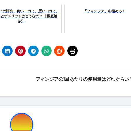
エット
ア の評判、良い 口コミ、悪い口コミ、
「フィンジア」を極める！
とデメリットはどうなの？ 【徹底解
の真実
説】
の？①【30秒でわかる効果まとめ】#アーモンド #ダイエット 
返済か、自己破産かひろゆきさんならどちらを選びますか？ #sh
康、ダイエットにとても重要な女性ホルモンと男性ホルモン
行っても返金されません
フィンジアの1回あたりの使用量はどれぐらい
めドメイン特集- ビジネスの信用を築く――そのすべての起点
2026 完全攻略ガイド 今こそ買い時！ゲーミングPC・高性能BT
時代へ Pebblebee × iMazing で完成する「究極のス
マホ代。 BB.exciteモバイル「Fitプラン」完全ガイド