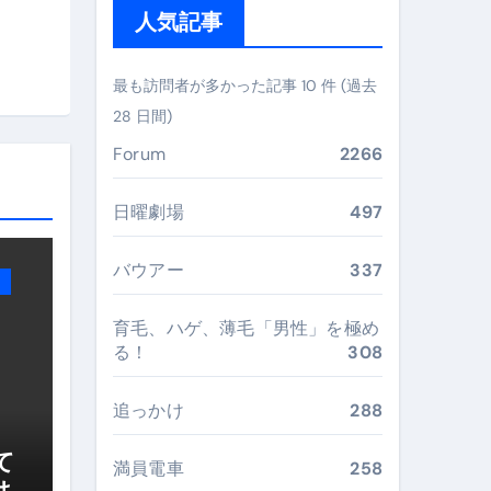
人気記事
ガイド
ぶ”実践大全
最も訪問者が多かった記事 10 件 (過去
Peach／FDA／ソラシドエアを目的別に選ぶコツと、失敗し
28 日間)
Forum
2266
る。いま選ばれている新定番ドメイン
 #美容 #健康 #雑学 #ナレーター #小林将大
日曜劇場
497
#美容 #健康 #雑学 #ナレーター #小林将大
バウアー
337
 #美容 #健康 #雑学 #ナレーター #小林将大
育毛、ハゲ、薄毛「男性」を極め
る！
308
追っかけ
288
おすすめ・選び方・洗い方・Q&Aまで
て
あなたの寝室に最適解を出す快眠ガイド
満員電車
258
は