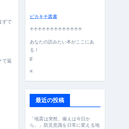
ピカキチ叢書
はずで
↑↑↑↑↑↑↑↑↑↑↑↑↑
あなたの読みたい本がここにあ
る！
g:
クで返
日】 #bitcoin #全財産 #暗号資産
a:
最近の投稿
「地震は突然、備えは今日か
ら。」防災意識を日常に変える地