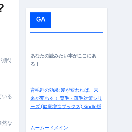
:
？
GA
メイン】
あなたの読みたい本がここにあ
が期待
る！
の先さらに貧しくなります。【 竹花貴騎 切り抜き 会社員 
育毛剤の効果: 髪が変われば、未
ている
来が変わる！ 育毛・薄毛対策シリ
ーズ (健康増進ブックス) Kindle版
自然な
ムームードメイン