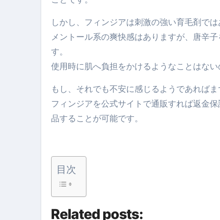
弁護士が教える「投資詐欺」に引
【PR】フリーランス必見！入
しかし、フィンジアは刺激の強い育毛剤では
メントール系の爽快感はありますが、唐辛子
【2023年最新】金融ブラックでも
す。
個人事業主は銀行から融資を受けると
使用時に肌へ負担をかけるようなことはない
【誰でも出来る】3万円が10％増
もし、それでも不安に感じるようであればま
【即金】3時間で5万円稼ぐ
フィンジアを公式サイトで通販すれば返金保
【超高騰】爆上がりしたビットコイン
品することが可能です。
Q：借りた借金を返さなくていい場
【必見】もう営業電話は怖くな
目次
フリーランス・個人事業主にお
自己破産中に絶対にしてはダメ
Related posts:
自己破産にまつわるよくある勘違い