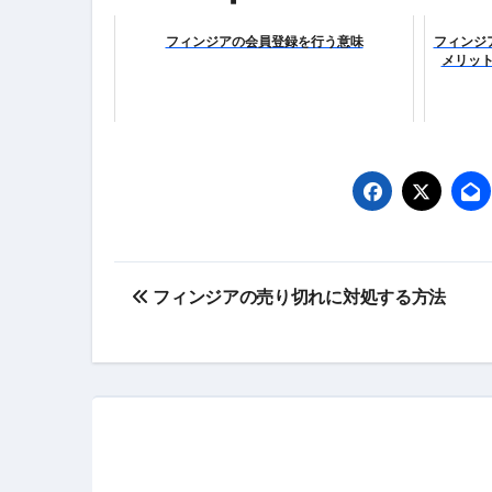
体脂肪が落ちる朝食3選 #ダイ
フィンジアの会員登録を行う意味
フィンジ
メリット
No.102 9割が勘違い 自己破産
アーモンドを毎日食べたらどうなる
【ひろゆき】借金1億円あります 
セラピストのための！美容、健
弁護士解説【詐欺被害】警察に
投
フィンジアの売り切れに対処する方法
5キロ痩せる簡単な方法
稿
ムームードメイン 2月のおすす
ナ
FRONTIER スーパーセール
ビ
なくす不安と消える恐怖をゼロにする
ゲ
使った分だけ支払う、いちばん賢いス