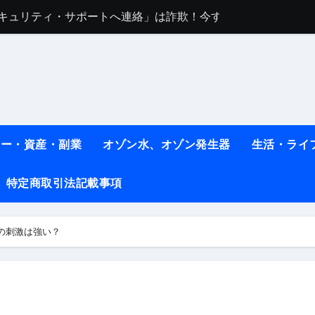
sセキュリティ・サポートへ連絡」は詐欺！今すぐ閉じる対処法
任は地震か施設側か？被害者への補償や損害賠償をわかりやす
ト #料理 #レシピ
ット】朝に食べるだけで痩せ体質になるタンパク質3選！
薬はコレ！ #医療ダイエット
ネー・資産・副業
オゾン水、オゾン発生器
生活・ライ
#shots
べ物7選 #ダイエット
特定商取引法記載事項
痩せ本当に効果ある？ #エクササイズ
の刺激は強い？
人生最後のダイエット、食事はこれからやりました！【あすけん
の考え方と実践方法を解説します【健康】
なしで2ヶ月で10kg減量した、私の痩せる9つの習慣 | レシピ