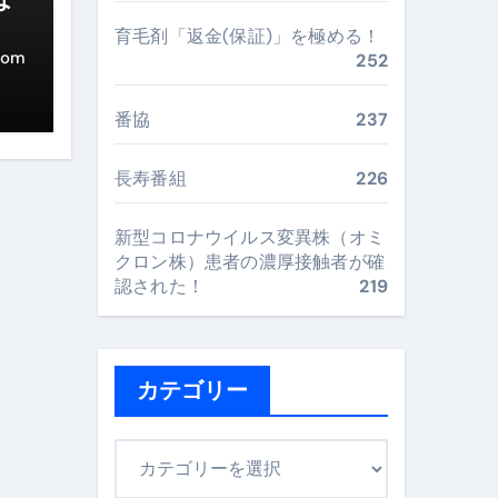
“足腰と体幹”を育てる選び方＆続け方ガイド
育毛剤「返金(保証)」を極める！
com
252
最安値で実現する究極の旅術
番協
237
再定義する新しいサプリ体験
長寿番組
226
完全ガイドブック
新型コロナウイルス変異株（オミ
クロン株）患者の濃厚接触者が確
まで目的別に失敗しない
認された！
219
ックリスト（高齢者にも）
カテゴリー
飛び散り対策の選び方
カ
に“満足度MAX”で食べるコツ
テ