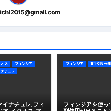
る」に変わる30日間 ― 科学的メソッドで英語脳を作る完全
kichi2015@gmail.com
最安1万円台＆ハワイ朝食付き割引まで網羅 ― “失敗せずに選
：国内航空券＋ホテルが“セット割”で最安級！ スカイマーク／
e】今注目のドメインをご紹介
何をするサイトか”が一目で伝わ
①【30秒でわかる効果まとめ】#梅干し #ダイエット #筋トレ
なるの？②【30秒でわかる効果まとめ】#ダイエット #筋トレ 
クオス
フィンジア
フィンジア
育毛剤副作用
①【30秒でわかる効果まとめ】#バナナ #ダイエット #筋トレ
イナチュレ
けたらどうなるのか？ #ダイエット #プロテイン #痩せる
完成まで。ムームードメインなら“全部まとめて”安心スタート
ド｜“着る布団”で肩・首・足元の冷えを根こそぎ防ぐ！素材別
マイナチュレ,フィ
フィンジアを使っ
完全攻略”｜シンサレート・羽毛・人工羽毛・調温・吸湿発熱…
ジア,イクオス,ア
副作用が出ること