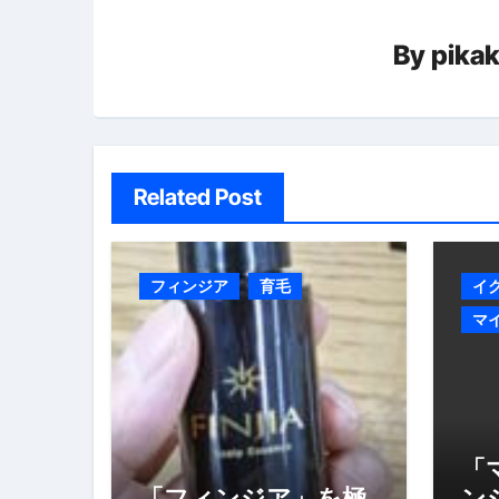
ー
英語が「聞こえる・分かる・話せ
By
pika
シ
【海外ツアー完全ガイド】アジア
ョ
新春スペシャルセール完全ガイド
ン
【ムームードメイン】 【.sit
Related Post
梅干しを毎日食べたらどうなるの？
ブルーベリーを毎日食べたらどう
フィンジア
育毛
イ
バナナを毎日食べたらどうなるの？
マ
筋トレせずにプロテインを飲み続
ドメイン取得からホームページ
かいまき（掻巻き）超完全ガイ
「
【最新版】掛け布団の選び方“
「フィンジア」を極
ン