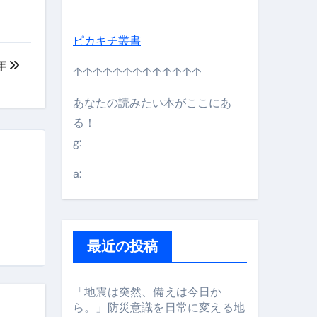
ピカキチ叢書
日】 #bitcoin #全財産 #暗号資産
年
↑↑↑↑↑↑↑↑↑↑↑↑↑
あなたの読みたい本がここにあ
る！
g:
a:
最近の投稿
#筋トレ #美容 #健康 #雑学 #ナレーター #小林将大
「地震は突然、備えは今日か
ら。」防災意識を日常に変える地
orts