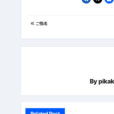
【誰でも出来る】3万円が10％増
【即金】3時間で5万円稼ぐ
投
【超高騰】爆上がりしたビットコイン
ご指名
稿
Q：借りた借金を返さなくていい場
ナ
【必見】もう営業電話は怖くな
ビ
フリーランス・個人事業主にお
ゲ
自己破産中に絶対にしてはダメ
ー
自己破産にまつわるよくある勘違い
By
pika
シ
体脂肪が落ちる朝食3選 #ダイ
ョ
No.102 9割が勘違い 自己破産
ン
アーモンドを毎日食べたらどうなる
Related Post
【ひろゆき】借金1億円あります 