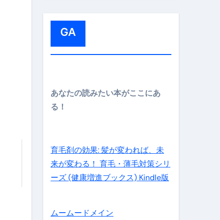
:
メイン】
GA
の先さらに貧しくなります。【 竹花貴騎 切り抜き 会社員 
あなたの読みたい本がここにあ
る！
育毛剤の効果: 髪が変われば、未
来が変わる！ 育毛・薄毛対策シリ
ーズ (健康増進ブックス) Kindle版
ムームードメイン