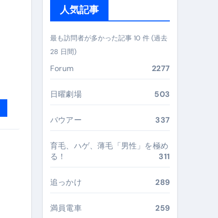
人気記事
 #美容 #健康 #雑学 #ナレーター #小林将大
#美容 #健康 #雑学 #ナレーター #小林将大
最も訪問者が多かった記事 10 件 (過去
28 日間)
 #美容 #健康 #雑学 #ナレーター #小林将大
Forum
2277
日曜劇場
503
おすすめ・選び方・洗い方・Q&Aまで
バウアー
337
あなたの寝室に最適解を出す快眠ガイド
育毛、ハゲ、薄毛「男性」を極め
“足腰と体幹”を育てる選び方＆続け方ガイド
る！
311
最安値で実現する究極の旅術
追っかけ
289
満員電車
259
再定義する新しいサプリ体験