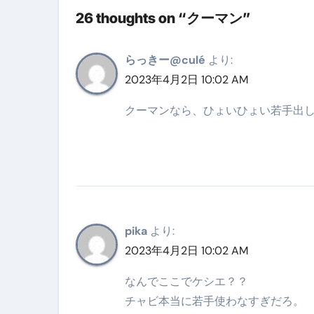
26 thoughts on “クーマン”
梅干しを毎日食べたらどうなるの？
ブルーベリーを毎日食べたらどう
らっきー@culé
より:
バナナを毎日食べたらどうなるの？
2023年4月2日 10:02 AM
筋トレせずにプロテインを飲み続
クーマンなら、ひょいひょい若手出
ドメイン取得からホームページ
かいまき（掻巻き）超完全ガイ
【最新版】掛け布団の選び方“
【アシストステッパー】ハンド
pika
より:
【2026年最新保存版】エア
2023年4月2日 10:02 AM
コロナウイルス完全解説ガイド 
なんでここでケシエ？？
チャビ本当に若手使わなすぎだろ。
「3秒で整う、新しい栄養補給」