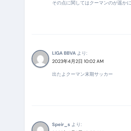
その点に関してはクーマンのが遥か
クリスマスの魔法で、心と未
磁気ネックレスは「首に着ける
【最新】手袋の選び方 完全ガ
電気カミソリ完全ガイド｜深剃
LIGA BBVA
より:
補聴器の選び方 完全ガイド｜
2023年4月2日 10:02 AM
失敗しない「爪切り」完全ガイ
出たよクーマン末期サッカー
失敗しない「カニ」完全ガイド
松前漬とは何か──北海道の海と
スイーツ完全ガイド ― 人生を
「地震は突然、備えは今日から
Speir_s
より: