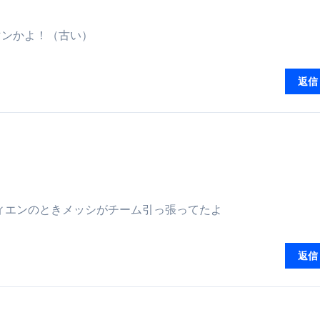
マンかよ！（古い）
返信
ン、セティエンのときメッシがチーム引っ張ってたよ
返信