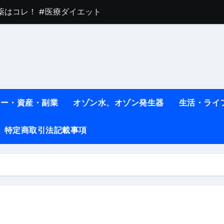
薬はコレ！ #医療ダイエット
#shots
べ物7選 #ダイエット
痩せ本当に効果ある？ #エクササイズ
人生最後のダイエット、食事はこれからやりました！【あすけん
ネー・資産・副業
オゾン水、オゾン発生器
生活・ライ
の考え方と実践方法を解説します【健康】
特定商取引法記載事項
なしで2ヶ月で10kg減量した、私の痩せる9つの習慣 | レシピ
時間・記憶・名言・人生哲学から読み解く生き方
料査定は危険？情報収集との関係と見分け方を解説
係｜最新観測データと前兆現象を徹底解説【2026】
地震の関連性は？