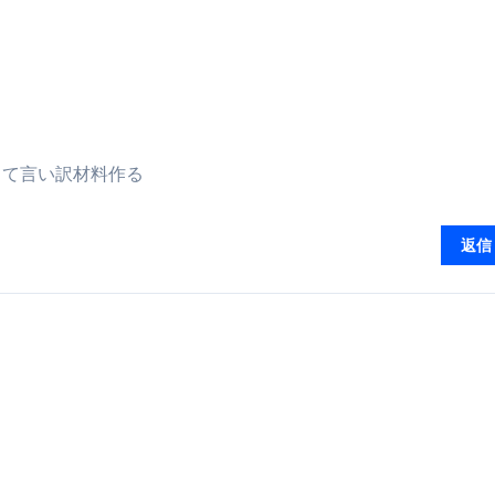
①【30秒でわかる効果まとめ】#梅干し #ダイエット #筋トレ
なるの？②【30秒でわかる効果まとめ】#ダイエット #筋トレ 
①【30秒でわかる効果まとめ】#バナナ #ダイエット #筋トレ
けたらどうなるのか？ #ダイエット #プロテイン #痩せる
して言い訳材料作る
完成まで。ムームードメインなら“全部まとめて”安心スタート
返信
ド｜“着る布団”で肩・首・足元の冷えを根こそぎ防ぐ！素材別
完全攻略”｜シンサレート・羽毛・人工羽毛・調温・吸湿発熱…
ル付き・筋力アシスト・ツイスト・天然木まで徹底分類！室内で
トリ超新春セール＆セット割完全攻略ガイド｜海外・国内旅行を
― 正しく知ることが、最大の感染対策になる ―
 飲むミスト（IN MIST）とは何か──「飲む」という行為を