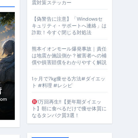
震対策ステッカー
【偽警告に注意】「Windowsセ
キュリティ・サポートへ連絡」は
詐欺！今すぐ閉じる対処法
熊本イオンモール爆発事故｜責任
となるのが独自ドメイン
は地震か施設側か？被害者への補
Oを最安で手に入れる方法
償や損害賠償をわかりやすく解説
マホ防衛システム」完全ガイド
1ヶ月で7kg痩せる方法#ダイエッ
・
ト #料理 #レシピ
哲
き
ガイド
com
1万回再生!!【更年期ダイエッ
ト】朝に食べるだけで痩せ体質に
ぶ”実践大全
なるタンパク質3選！
Peach／FDA／ソラシドエアを目的別に選ぶコツと、失敗し
る。いま選ばれている新定番ドメイン