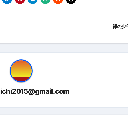
量の「33000円」になる！
セルフバックの全貌！危険回避と安全な稼ぎ方を徹底解説
に695万円も投資してる営業39歳サラリーマン【2025年10月3
裸の少
合ってありますか？#Shorts
い！初心者でも成果を出す電話の仕方はコレ！
すすめの資金調達4選
なこと7選
4選#Shorts
kichi2015@gmail.com
エット
の真実
の？①【30秒でわかる効果まとめ】#アーモンド #ダイエット 
返済か、自己破産かひろゆきさんならどちらを選びますか？ #sh