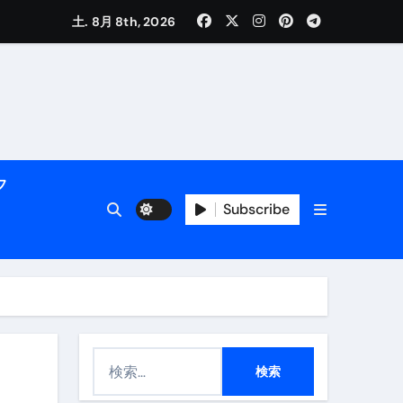
土. 8月 8th, 2026
活用術】
フ
Subscribe
付き | ダイエット中の食事
検
索