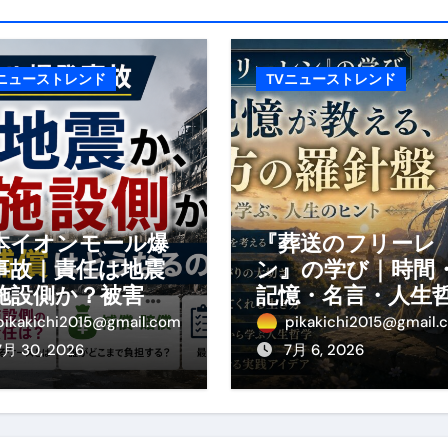
康、ダイエットにとても重要な女性ホルモンと男性ホルモン
行っても返金されません
Vニューストレンド
TVニューストレンド
めドメイン特集- ビジネスの信用を築く――そのすべての起点
2026 完全攻略ガイド 今こそ買い時！ゲーミングPC・高性能BT
時代へ Pebblebee × iMazing で完成する「究極のス
本イオンモール爆
『葬送のフリーレ
事故｜責任は地震
ン』の学び｜時間
マホ代。 BB.exciteモバイル「Fitプラン」完全ガイド
施設側か？被害者
記憶・名言・人生
の補償や損害賠償
学から読み解く生
る」に変わる30日間 ― 科学的メソッドで英語脳を作る完全
pikakichi2015@gmail.com
pikakichi2015@gmail.
わかりやすく解説
方
7月 30, 2026
7月 6, 2026
最安1万円台＆ハワイ朝食付き割引まで網羅 ― “失敗せずに選
：国内航空券＋ホテルが“セット割”で最安級！ スカイマーク／
e】今注目のドメインをご紹介
何をするサイトか”が一目で伝わ