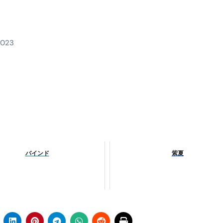
RIGHT」取り扱い開始＆リリース記念キャンペーン【ムームード
コイン」がもらえる超お得アプリ
2023
かかるのか？勘定科目・仕訳・申告書記載方法
これが日本が残念な国になった理由です。国民は●●をしないとこ
00円を妄想シナリオ検証してみた！ズボラ株投資
】一覧※YouTubeブログSNS共通
実に取り組むべき！ #shorts
っかからないための方法 #投資詐欺 #詐欺 #弁護士 #法律
バインド
紫夏
金前の売上をすぐに現金で受け取る方法
可能な資金調達法3選！#shorts
リスクが高い #shorts