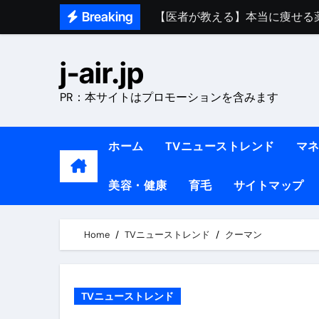
Skip
Breaking
【医者が教える】本当に痩せる
to
中町綾が2週間で3.5kg痩せた方法 
content
j-air.jp
【医者が解説】食べたら痩せる食
PR：本サイトはプロモーションを含みます
【医者が解説】このふくらはぎ
【ダイエット迷子必見】38歳
ホーム
TVニューストレンド
マ
【美容】ダイエットに対する私
美容・健康
育毛
サイトマップ
【1日ダイエットルーティン】運動
『葬送のフリーレン』の学び｜
Home
TVニューストレンド
クーマン
リサイクル業者の無料回収・無
山梨県震度6弱と富士山噴火の関
TVニューストレンド
青森県震度6とベネゼエラM7級