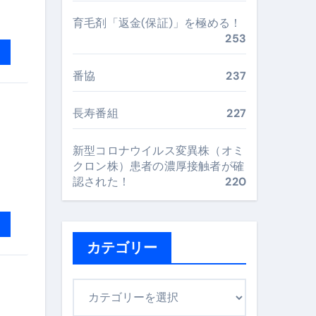
完全ガイドブック
育毛剤「返金(保証)」を極める！
253
まで目的別に失敗しない
番協
237
長寿番組
227
ックリスト（高齢者にも）
新型コロナウイルス変異株（オミ
飛び散り対策の選び方
クロン株）患者の濃厚接触者が確
認された！
220
に“満足度MAX”で食べるコツ
カテゴリー
カ
テ