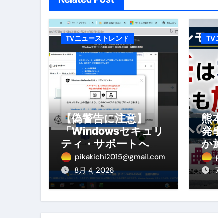
セラピストのための！美容、健
弁護士解説【詐欺被害】警察に
TVニューストレンド
T
5キロ痩せる簡単な方法
ムームードメイン 2月のおすす
FRONTIER スーパーセール
なくす不安と消える恐怖をゼロにする
【偽警告に注意】
熊
「Windowsセキュリ
発
使った分だけ支払う、いちばん賢いス
ティ・サポートへ連
か
絡」は詐欺！今すぐ
へ
英語が「聞こえる・分かる・話せ
pikakichi2015@gmail.com
閉じる対処法
を
8月 4, 2026
【海外ツアー完全ガイド】アジア
新春スペシャルセール完全ガイド
【ムームードメイン】 【.sit