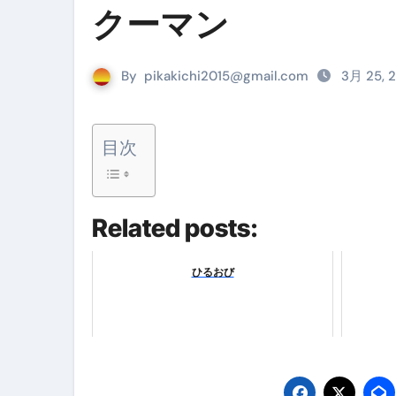
クーマン
Cookie同意管理ツール「ST
金融ブラックでも毎日「ビット
By
pikakichi2015@gmail.com
3月 25, 
【輸入消費税】輸入に消費税は
この動画は国にすぐ消されます。
目次
意外にありえる？日経平均400
アフィリエイト【稼げるキーワード
Related posts:
【必見】融資受けるなら”コレ”を確
弁護士が教える「投資詐欺」に引
ひるおび
【PR】フリーランス必見！入
【2023年最新】金融ブラックでも
個人事業主は銀行から融資を受けると