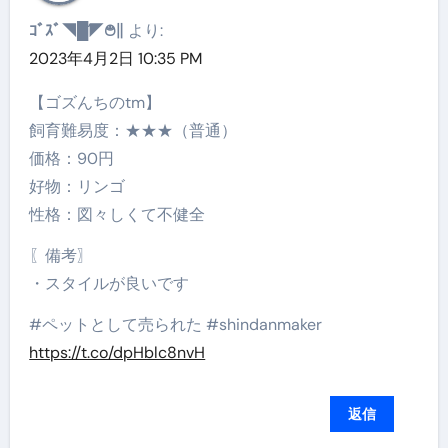
ｺﾞｽﾞ◥█̆̈◤࿉∥
より:
2023年4月2日 10:35 PM
【ゴズんちのtm】
飼育難易度：★★★（普通）
価格：90円
好物：リンゴ
性格：図々しくて不健全
〖備考〗
・スタイルが良いです
#ペットとして売られた #shindanmaker
https://t.co/dpHblc8nvH
返信