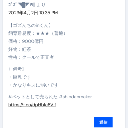
ｺﾞｽﾞ◥█̆̈◤࿉∥
より:
2023年4月2日 10:35 PM
【ゴズんちのinくん】
飼育難易度：★★★（普通）
価格：9000億円
好物：紅茶
性格：クールで正直者
〖備考〗
・巨乳です
・かなりキスに弱いです
#ペットとして売られた #shindanmaker
https://t.co/dpHblc8Vlf
返信