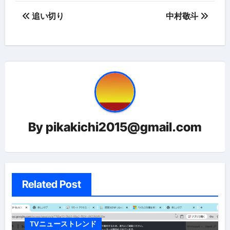
投
追い切り
中村敬斗
稿
ナ
ビ
ゲ
ー
By
pikakichi2015@gmail.com
シ
ョ
ン
Related Post
TVニューストレンド