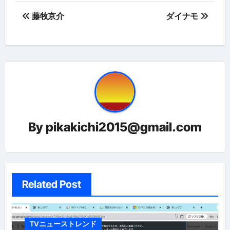
投
藤牧京介
ダイナモ
稿
ナ
ビ
ゲ
ー
By
pikakichi2015@gmail.com
シ
ョ
ン
Related Post
TVニューストレンド