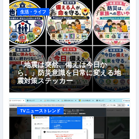
生活・ライフ
「地震は突然、備えは今日か
ら。」防災意識を日常に変える地
震対策ステッカー
TVニューストレンド