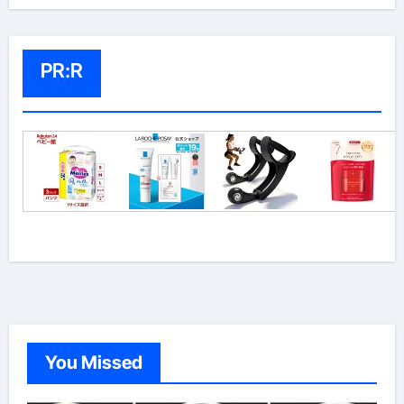
PR:R
You Missed