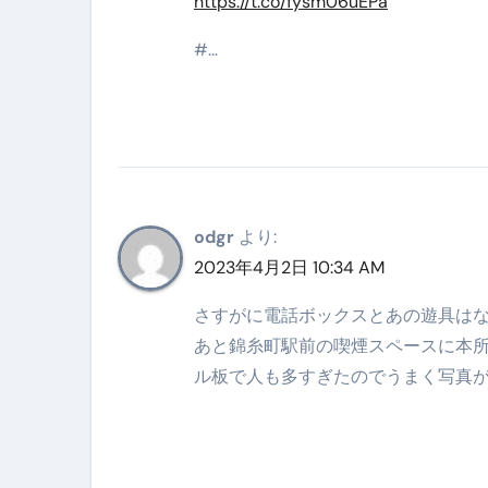
https://t.co/fysm06uEPa
#…
odgr
より:
2023年4月2日 10:34 AM
さすがに電話ボックスとあの遊具は
あと錦糸町駅前の喫煙スペースに本
ル板で人も多すぎたのでうまく写真