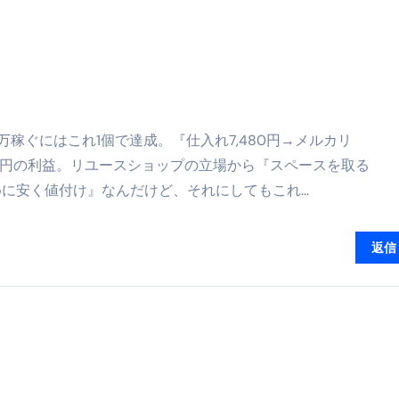
る」に変わる30日間 ― 科学的メソッドで英語脳を作る完全
最安1万円台＆ハワイ朝食付き割引まで網羅 ― “失敗せずに選
：国内航空券＋ホテルが“セット割”で最安級！ スカイマーク／
e】今注目のドメインをご紹介
何をするサイトか”が一目で伝わ
話、月3万稼ぐにはこれ1個で達成。『仕入れ7,480円→メルカリ
①【30秒でわかる効果まとめ】#梅干し #ダイエット #筋トレ
,000円の利益。リユースショップの立場から『スペースを取る
に安く値付け』なんだけど、それにしてもこれ…
なるの？②【30秒でわかる効果まとめ】#ダイエット #筋トレ 
①【30秒でわかる効果まとめ】#バナナ #ダイエット #筋トレ
返信
けたらどうなるのか？ #ダイエット #プロテイン #痩せる
完成まで。ムームードメインなら“全部まとめて”安心スタート
ド｜“着る布団”で肩・首・足元の冷えを根こそぎ防ぐ！素材別
完全攻略”｜シンサレート・羽毛・人工羽毛・調温・吸湿発熱…