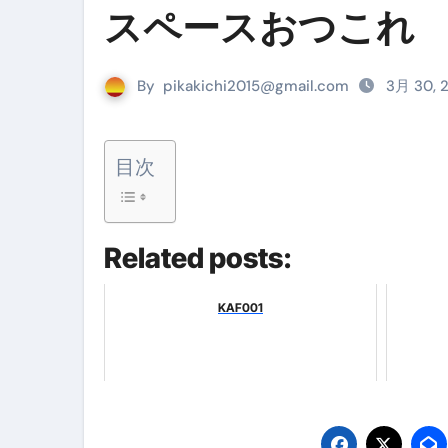
『葬送のフリーレン』の学び｜
スペースおつこれ
リサイクル業者の無料回収・無
山梨県震度6弱と富士山噴火の関
By
pikakichi2015@gmail.com
3月 30, 
青森県震度6とベネゼエラM7級
Cookie同意管理ツール「ST
目次
金融ブラックでも毎日「ビット
【輸入消費税】輸入に消費税は
Related posts:
この動画は国にすぐ消されます。
KAF001
意外にありえる？日経平均400
アフィリエイト【稼げるキーワード
【必見】融資受けるなら”コレ”を確
弁護士が教える「投資詐欺」に引