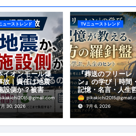
エット
の真実
Vニューストレンド
TVニューストレンド
の？①【30秒でわかる効果まとめ】#アーモンド #ダイエット 
返済か、自己破産かひろゆきさんならどちらを選びますか？ #sh
康、ダイエットにとても重要な女性ホルモンと男性ホルモン
行っても返金されません
本イオンモール爆
『葬送のフリーレ
事故｜責任は地震
ン』の学び｜時間
施設側か？被害者
記憶・名言・人生
めドメイン特集- ビジネスの信用を築く――そのすべての起点
の補償や損害賠償
学から読み解く生
pikakichi2015@gmail.com
pikakichi2015@gmail.
わかりやすく解説
方
2026 完全攻略ガイド 今こそ買い時！ゲーミングPC・高性能BT
7月 30, 2026
7月 6, 2026
時代へ Pebblebee × iMazing で完成する「究極のス
マホ代。 BB.exciteモバイル「Fitプラン」完全ガイド