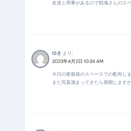
友達と用事があるので戦魂さんのスペ
【アシストステッパー】ハンド
【2026年最新保存版】エア
コロナウイルス完全解説ガイド 
「3秒で整う、新しい栄養補給」
クリスマスの魔法で、心と未
ゆき
より:
2023年4月2日 10:34 AM
磁気ネックレスは「首に着ける
【最新】手袋の選び方 完全ガ
今日の夜最後のスペースでの配布し
また写真溜まってきたら再開します
電気カミソリ完全ガイド｜深剃
補聴器の選び方 完全ガイド｜
失敗しない「爪切り」完全ガイ
失敗しない「カニ」完全ガイド