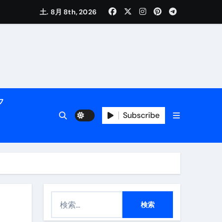
土. 8月 8th, 2026
く解説
フ
Subscribe
活用術】
検
付き | ダイエット中の食事
索