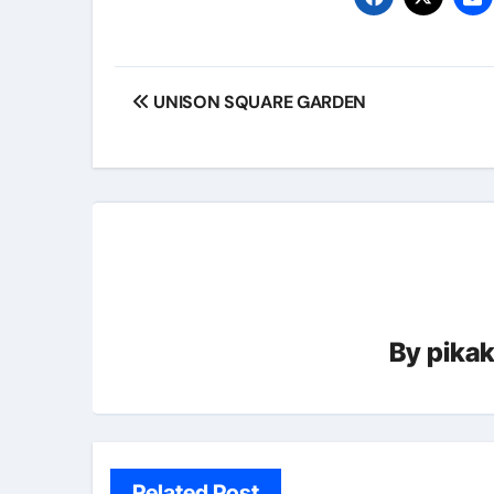
【PR】フリーランス必見！入
投
【2023年最新】金融ブラックでも
UNISON SQUARE GARDEN
稿
個人事業主は銀行から融資を受けると
ナ
【誰でも出来る】3万円が10％増
ビ
【即金】3時間で5万円稼ぐ
【超高騰】爆上がりしたビットコイン
ゲ
Q：借りた借金を返さなくていい場
ー
【必見】もう営業電話は怖くな
By
pika
シ
フリーランス・個人事業主にお
ョ
自己破産中に絶対にしてはダメ
ン
自己破産にまつわるよくある勘違い
Related Post