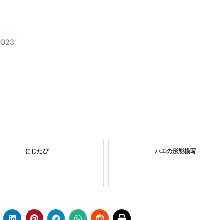
時間・記憶・名言・人生哲学から読み解く生き方
料査定は危険？情報収集との関係と見分け方を解説
係｜最新観測データと前兆現象を徹底解説【2026】
2023
地震の関連性は？
RIGHT」取り扱い開始＆リリース記念キャンペーン【ムームード
コイン」がもらえる超お得アプリ
かかるのか？勘定科目・仕訳・申告書記載方法
これが日本が残念な国になった理由です。国民は●●をしないとこ
にじたび
ハエの形態模写
00円を妄想シナリオ検証してみた！ズボラ株投資
】一覧※YouTubeブログSNS共通
実に取り組むべき！ #shorts
っかからないための方法 #投資詐欺 #詐欺 #弁護士 #法律