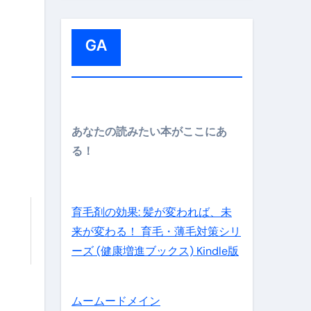
:
GA
メイン】
あなたの読みたい本がここにあ
る！
の先さらに貧しくなります。【 竹花貴騎 切り抜き 会社員 
育毛剤の効果: 髪が変われば、未
来が変わる！ 育毛・薄毛対策シリ
ーズ (健康増進ブックス) Kindle版
ムームードメイン