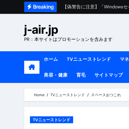
【偽警告に注意】「Window
Skip
Breaking
to
熊本イオンモール爆発事故｜責
content
j-air.jp
1ヶ月で7kg痩せる方法#ダイエッ
1万回再生!!【更年期ダイエ
PR：本サイトはプロモーションを含みます
【医者が教える】本当に痩せる
ホーム
TVニューストレンド
マ
中町綾が2週間で3.5kg痩せた方法 
【医者が解説】食べたら痩せる食
美容・健康
育毛
サイトマップ
【医者が解説】このふくらはぎ
【ダイエット迷子必見】38歳
Home
TVニューストレンド
スペースおつこれ
【美容】ダイエットに対する私
【1日ダイエットルーティン】運動
TVニューストレンド