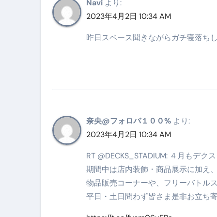
松前漬とは何か──北海道の海と
Navi
より:
2023年4月2日 10:34 AM
スイーツ完全ガイド ― 人生を
昨日スペース聞きながらガチ寝落ち
「地震は突然、備えは今日から
奈央@フォロバ１００%
より:
2023年4月2日 10:34 AM
RT @DECKS_STADIUM: ４月
期間中は店内装飾・商品展示に加え
物品販売コーナーや、フリーバトル
平日・土日問わず皆さま是非お立ち