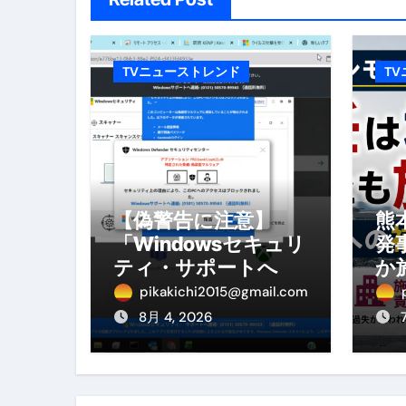
体脂肪が落ちる朝食3選 #ダイ
No.102 9割が勘違い 自己破産
TVニューストレンド
T
アーモンドを毎日食べたらどうなる
【ひろゆき】借金1億円あります 
セラピストのための！美容、健
弁護士解説【詐欺被害】警察に
【偽警告に注意】
熊
5キロ痩せる簡単な方法
「Windowsセキュリ
発
ティ・サポートへ連
か
ムームードメイン 2月のおすす
絡」は詐欺！今すぐ
へ
pikakichi2015@gmail.com
閉じる対処法
を
FRONTIER スーパーセール
8月 4, 2026
なくす不安と消える恐怖をゼロにする
使った分だけ支払う、いちばん賢いス