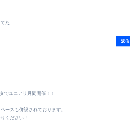
暮らしが生んだ“完成された保存食文化”
少しだけ甘くする、現代スイーツ文化のすべて ―
してた
。」防災意識を日常に変える地震対策ステッカー
返信
もデクスタでユニアリ月間開催！！
、
スペースも併設されております。
寄りください！