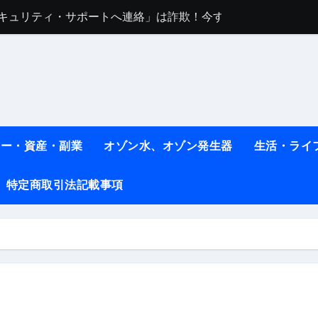
sセキュリティ・サポートへ連絡」は詐欺！今すぐ閉じる対処法
任は地震か施設側か？被害者への補償や損害賠償をわかりやす
ト #料理 #レシピ
ット】朝に食べるだけで痩せ体質になるタンパク質3選！
薬はコレ！ #医療ダイエット
ネー・資産・副業
オゾン水、オゾン発生器
生活・ライ
#shots
べ物7選 #ダイエット
特定商取引法記載事項
痩せ本当に効果ある？ #エクササイズ
人生最後のダイエット、食事はこれからやりました！【あすけん
の考え方と実践方法を解説します【健康】
なしで2ヶ月で10kg減量した、私の痩せる9つの習慣 | レシピ