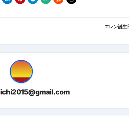
金前の売上をすぐに現金で受け取る方法
可能な資金調達法3選！#shorts
エレン誕生
リスクが高い #shorts
量の「33000円」になる！
セルフバックの全貌！危険回避と安全な稼ぎ方を徹底解説
に695万円も投資してる営業39歳サラリーマン【2025年10月3
合ってありますか？#Shorts
い！初心者でも成果を出す電話の仕方はコレ！
kichi2015@gmail.com
すすめの資金調達4選
なこと7選
4選#Shorts