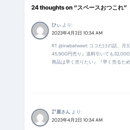
英語が「聞こえる・分かる・話せ
24 thoughts on “スペースおつこれ”
【海外ツアー完全ガイド】アジア
ひぃ
より:
新春スペシャルセール完全ガイド
2023年4月2日 10:34 AM
【ムームードメイン】 【.sit
RT @inabatweet: ココだけの
梅干しを毎日食べたらどうなるの？
45,900円売り』送料引いても32
商品は早く売りたい』『早く売るため
ブルーベリーを毎日食べたらどう
バナナを毎日食べたらどうなるの？
筋トレせずにプロテインを飲み続
ドメイン取得からホームページ
かいまき（掻巻き）超完全ガイ
㍄屋さん
より:
2023年4月2日 10:34 AM
【最新版】掛け布団の選び方“