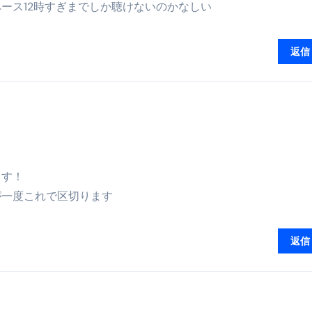
ース12時すぎまでしか聴けないのかなしい
ル付き・筋力アシスト・ツイスト・天然木まで徹底分類！室内で
トリ超新春セール＆セット割完全攻略ガイド｜海外・国内旅行を
返信
― 正しく知ることが、最大の感染対策になる ―
 飲むミスト（IN MIST）とは何か──「飲む」という行為を
来を彩る方法――「ただのイベント」を一生の思い出に変える
だけ」じゃない。日常の“重だるさ”を軽くする選択肢
イド｜スマホ対応・防寒・撥水・作業用（ニトリル/ビニール）
ます！
が一度これで区切ります
り・肌へのやさしさ・防水・充電方式まで失敗しない選び方
集音器との違い・タイプ別比較・価格の考え方・失敗しないチェ
返信
ド：高級クリッパー・ニッパー・電動まで、硬い爪／巻き爪／
：ズワイ・タラバ・ポーション・カット済みの選び方と、年末年始