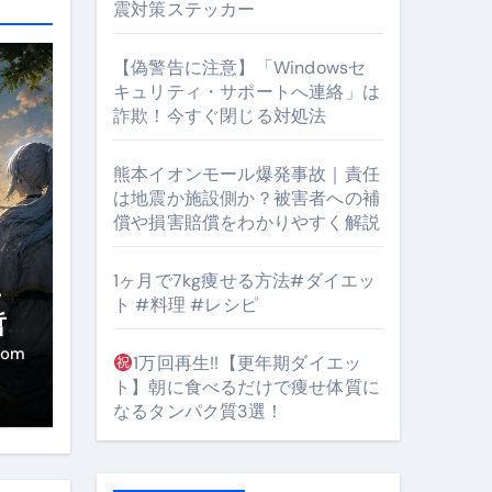
震対策ステッカー
【偽警告に注意】「Windowsセ
キュリティ・サポートへ連絡」は
詐欺！今すぐ閉じる対処法
#筋トレ #美容 #健康 #雑学 #ナレーター #小林将大
orts
熊本イオンモール爆発事故｜責任
は地震か施設側か？被害者への補
償や損害賠償をわかりやすく解説
1ヶ月で7kg痩せる方法#ダイエッ
・
ト #料理 #レシピ
哲
となるのが独自ドメイン
き
com
1万回再生!!【更年期ダイエッ
Oを最安で手に入れる方法
ト】朝に食べるだけで痩せ体質に
なるタンパク質3選！
マホ防衛システム」完全ガイド