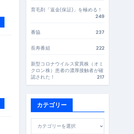
“足腰と体幹”を育てる選び方＆続け方ガイド
育毛剤「返金(保証)」を極める！
最安値で実現する究極の旅術
249
番協
237
再定義する新しいサプリ体験
長寿番組
222
完全ガイドブック
新型コロナウイルス変異株（オミ
クロン株）患者の濃厚接触者が確
まで目的別に失敗しない
認された！
217
ックリスト（高齢者にも）
カテゴリー
飛び散り対策の選び方
カ
に“満足度MAX”で食べるコツ
テ