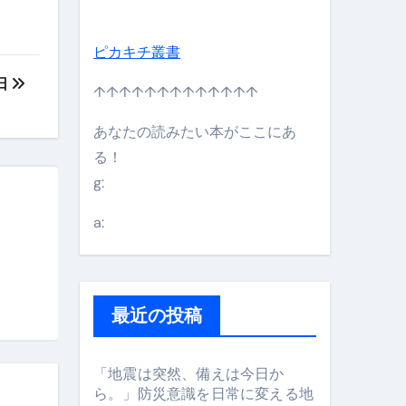
ピカキチ叢書
日
↑↑↑↑↑↑↑↑↑↑↑↑↑
あなたの読みたい本がここにあ
る！
g:
日】 #bitcoin #全財産 #暗号資産
a:
最近の投稿
「地震は突然、備えは今日か
ら。」防災意識を日常に変える地