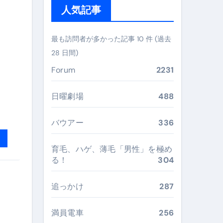
ガイド
人気記事
ぶ”実践大全
最も訪問者が多かった記事 10 件 (過去
Peach／FDA／ソラシドエアを目的別に選ぶコツと、失敗し
28 日間)
る。いま選ばれている新定番ドメイン
Forum
2231
 #美容 #健康 #雑学 #ナレーター #小林将大
日曜劇場
488
#美容 #健康 #雑学 #ナレーター #小林将大
バウアー
336
 #美容 #健康 #雑学 #ナレーター #小林将大
育毛、ハゲ、薄毛「男性」を極め
る！
304
追っかけ
287
おすすめ・選び方・洗い方・Q&Aまで
あなたの寝室に最適解を出す快眠ガイド
満員電車
256