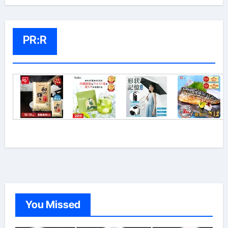
PR:R
You Missed