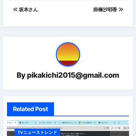
投
坂本さん
掛橋沙耶香
稿
ナ
ビ
ゲ
ー
By
pikakichi2015@gmail.com
シ
ョ
ン
Related Post
TVニューストレンド