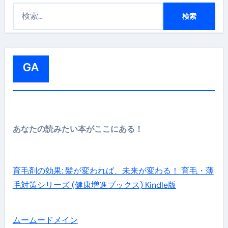
検
索
:
GA
あなたの読みたい本がここにある！
育毛剤の効果: 髪が変われば、未来が変わる！ 育毛・薄
毛対策シリーズ (健康増進ブックス) Kindle版
ムームードメイン