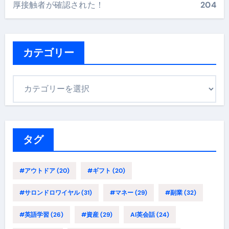
厚接触者が確認された！
204
カテゴリー
カ
テ
ゴ
リ
ー
タグ
#アウトドア
(20)
#ギフト
(20)
#サロンドロワイヤル
(31)
#マネー
(29)
#副業
(32)
#英語学習
(26)
#資産
(29)
AI英会話
(24)