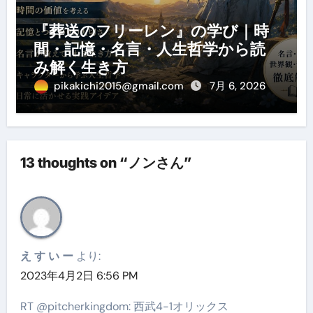
『葬送のフリーレン』の学び｜時
間・記憶・名言・人生哲学から読
み解く生き方
pikakichi2015@gmail.com
7月 6, 2026
13 thoughts on “ノンさん”
え す い ー
より:
2023年4月2日 6:56 PM
RT @pitcherkingdom: 西武4-1オリックス