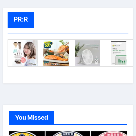
PR:R
You Missed