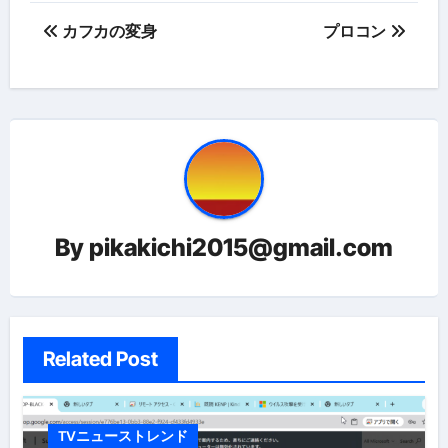
投
カフカの変身
プロコン
稿
ナ
ビ
ゲ
ー
By
pikakichi2015@gmail.com
シ
ョ
ン
Related Post
TVニューストレンド