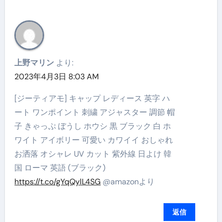
上野マリン
より:
2023年4月3日 8:03 AM
[ジーティアモ] キャップ レディース 英字 ハ
ート ワンポイント 刺繍 アジャスター 調節 帽
子 きゃっぷ ぼうし ホウシ 黒 ブラック 白 ホ
ワイト アイボリー 可愛い カワイイ おしゃれ
お洒落 オシャレ UV カット 紫外線 日よけ 韓
国 ローマ 英語 (ブラック)
https://t.co/gYqQylL4SG
@amazonより
返信