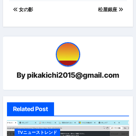
投
女の影
松屋銀座
稿
ナ
ビ
ゲ
ー
By
pikakichi2015@gmail.com
シ
ョ
ン
Related Post
TVニューストレンド