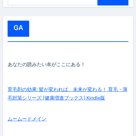
索
:
GA
あなたの読みたい本がここにある！
育毛剤の効果: 髪が変われば、未来が変わる！ 育毛・薄
毛対策シリーズ (健康増進ブックス) Kindle版
ムームードメイン