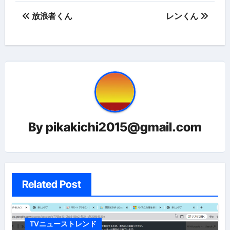
投
放浪者くん
レンくん
稿
ナ
ビ
ゲ
ー
By
pikakichi2015@gmail.com
シ
ョ
ン
Related Post
TVニューストレンド