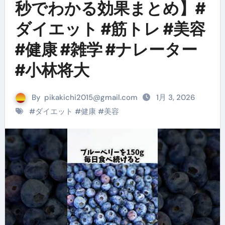
秒でわかる効果まとめ】#
ダイエット #筋トレ #美容
#健康 #雑学 #ナレーター
#小林将大
By
pikakichi2015@gmail.com
1月 3, 2026
#
ダイエット
#
健康
#
美容