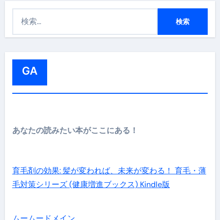
検
索
:
GA
あなたの読みたい本がここにある！
育毛剤の効果: 髪が変われば、未来が変わる！ 育毛・薄
毛対策シリーズ (健康増進ブックス) Kindle版
ムームードメイン