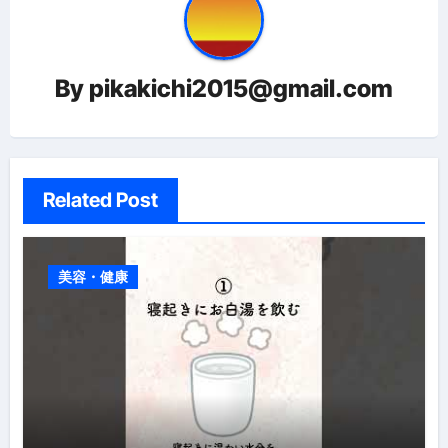
ン
By
pikakichi2015@gmail.com
Related Post
美容・健康