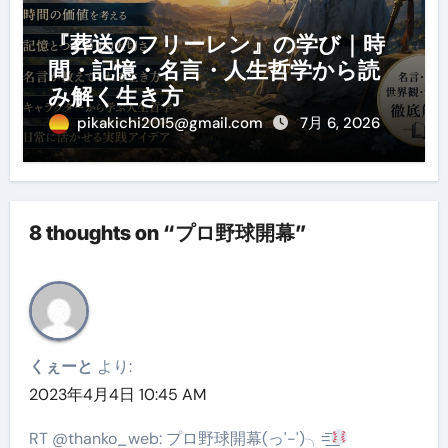
『葬送のフリーレン』の学び｜時
間・記憶・名言・人生哲学から読
み解く生き方
pikakichi2015@gmail.com
7月 6, 2026
8 thoughts on “プロ野球開幕”
くぇーと
より:
2023年4月4日 10:45 AM
RT @thanko_web: プロ野球開幕(っ'-')╮=͟͟͞͞