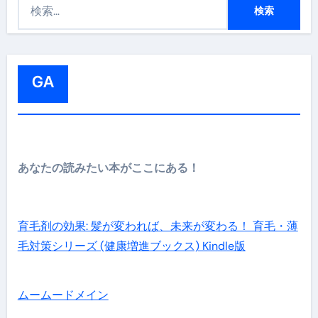
検
索
:
GA
あなたの読みたい本がここにある！
育毛剤の効果: 髪が変われば、未来が変わる！ 育毛・薄
毛対策シリーズ (健康増進ブックス) Kindle版
ムームードメイン