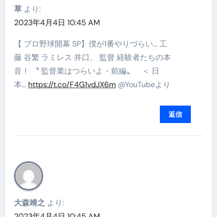
草
より:
2023年4月4日 10:45 AM
【 プロ野球開幕 SP】僕が1番やりづらい… 工
藤 谷繁 ラミレス 井口、 監督 経験者たちの本
音！ 〝 監督業はつらいよ・前編〟 ＜ 日
本…
https://t.co/F4G1vdJX6m
@YouTubeより
返信
大森靖之
より:
2023年4月4日 10:45 AM