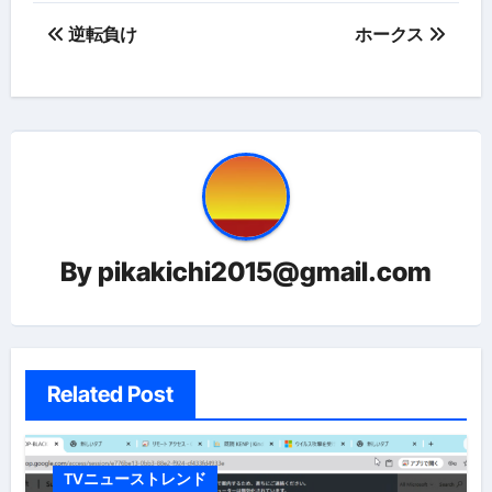
投
逆転負け
ホークス
稿
ナ
ビ
ゲ
ー
By
pikakichi2015@gmail.com
シ
ョ
ン
Related Post
TVニューストレンド